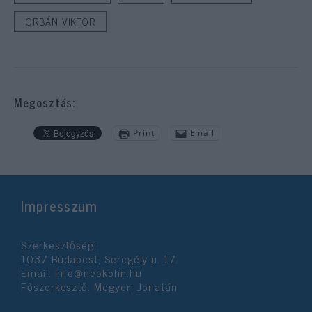
ORBÁN VIKTOR
Megosztás:
Print
Email
Impresszum
Szerkesztőség:
1037 Budapest, Seregély u. 17.
Email:
info@neokohn.hu
Főszerkesztő: Megyeri Jonatán