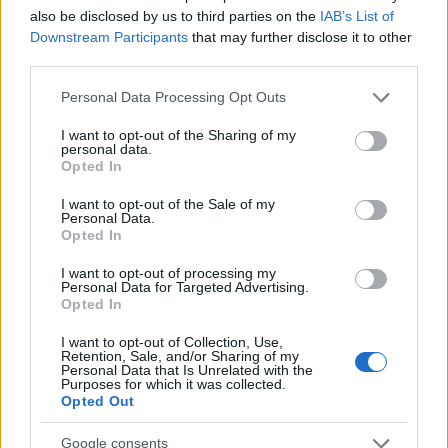
Egyesült Államokba utazhat. A látogatás
also be disclosed by us to third parties on the
IAB’s List of
hivatalosan családi programokhoz és a
Downstream Participants
that may further disclose it to other
futball-világbajnoksághoz kapcsolódhat,
third parties.
ugyanakkor a cikk szerint politikai és
Please note that this website/app uses one or more Google
Personal Data Processing Opt Outs
személyes szempontok is állhatnak a
services and may gather and store information including but
háttérben.
not limited to your visit or usage behaviour. You may click to
I want to opt-out of the Sharing of my
personal data.
grant or deny consent to Google and its third-party tags to
Opted In
use your data for below specified purposes in below Google
A VSquare forrásai szerint több, a Fideszhez
consent section.
I want to opt-out of the Sale of my
köthető üzleti és politikai szereplő is azzal
Personal Data.
Opted In
számol, hogy a Tisza-kormány idején
kedvezőtlen jogi vagy politikai helyzetbe
I want to opt-out of processing my
Personal Data for Targeted Advertising.
kerülhet Magyarországon, ezért sokan
Opted In
hosszabb távon az Egyesült Államokban
I want to opt-out of Collection, Use,
képzelik el a jövőjüket.
Retention, Sale, and/or Sharing of my
Personal Data that Is Unrelated with the
Purposes for which it was collected.
Opted Out
Az ENSZ központja New Yorkban található,
ahol Orbán Viktor lánya, Orbán Ráhel és
Google consents