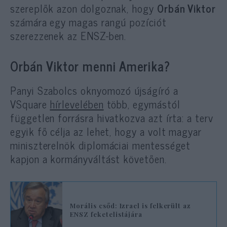
szereplők azon dolgoznak, hogy
Orbán Viktor
számára egy magas rangú pozíciót
szerezzenek az ENSZ-ben.
Orbán Viktor menni Amerika?
Panyi Szabolcs oknyomozó újságíró a
VSquare
hírlevelében
több, egymástól
független forrásra hivatkozva azt írta: a terv
egyik fő célja az lehet, hogy a volt magyar
miniszterelnök diplomáciai mentességet
kapjon a kormányváltást követően.
Morális csőd: Izrael is felkerült az
ENSZ feketelistájára