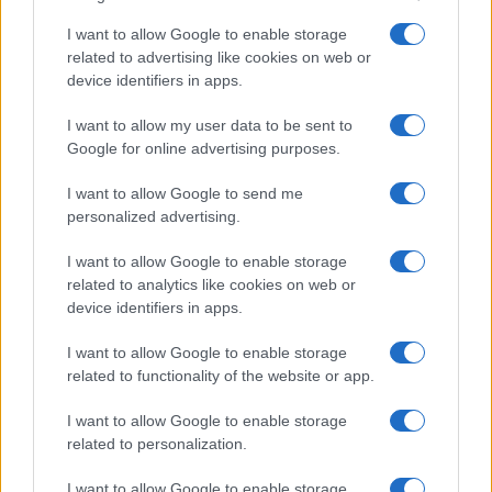
családja
2025 óta
él.
I want to allow Google to enable storage
related to advertising like cookies on web or
device identifiers in apps.
„Magyar Péter egy jó ember” – Donald
I want to allow my user data to be sent to
Trump is megszólalt Orbánék
Google for online advertising purposes.
veresége után
I want to allow Google to send me
personalized advertising.
I want to allow Google to enable storage
related to analytics like cookies on web or
device identifiers in apps.
I want to allow Google to enable storage
related to functionality of the website or app.
I want to allow Google to enable storage
related to personalization.
I want to allow Google to enable storage