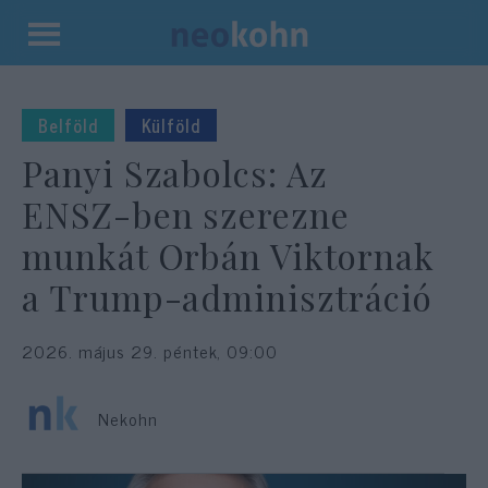
Kilépés
a
tartalomba
Belföld
Külföld
Panyi Szabolcs: Az
ENSZ-ben szerezne
munkát Orbán Viktornak
a Trump-adminisztráció
2026. május 29. péntek, 09:00
Nekohn