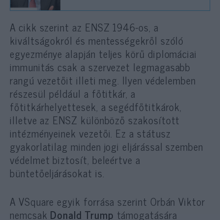
A cikk szerint az ENSZ 1946-os, a
kiváltságokról és mentességekről szóló
egyezménye alapján teljes körű diplomáciai
immunitás csak a szervezet legmagasabb
rangú vezetőit illeti meg. Ilyen védelemben
részesül például a főtitkár, a
főtitkárhelyettesek, a segédfőtitkárok,
illetve az ENSZ különböző szakosított
intézményeinek vezetői. Ez a státusz
gyakorlatilag minden jogi eljárással szemben
védelmet biztosít, beleértve a
büntetőeljárásokat is.
A VSquare egyik forrása szerint Orbán Viktor
nemcsak
Donald Trump
támogatására