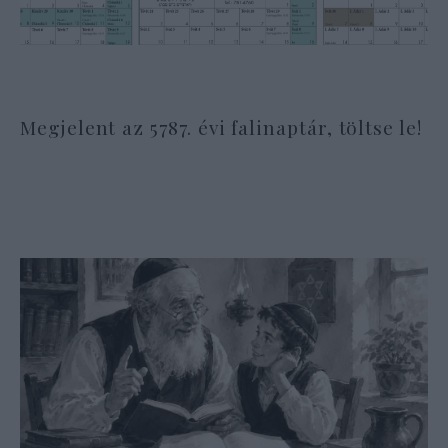
Megjelent az 5787. évi falinaptár, töltse le!