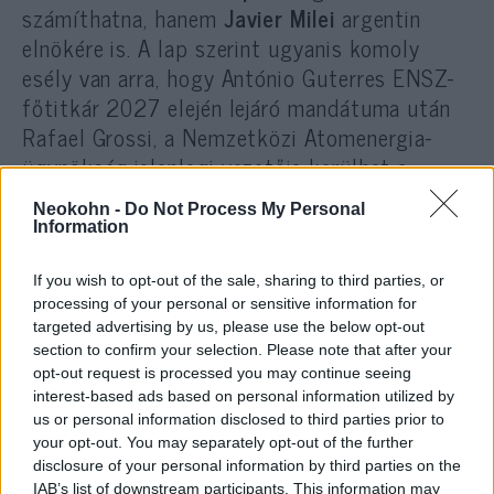
számíthatna, hanem
Javier Milei
argentin
elnökére is. A lap szerint ugyanis komoly
esély van arra, hogy António Guterres ENSZ-
főtitkár 2027 elején lejáró mandátuma után
Rafael Grossi, a Nemzetközi Atomenergia-
ügynökség jelenlegi vezetője kerülhet a
világszervezet élére. Grossit a cikk Mileihez
Neokohn -
Do Not Process My Personal
közel álló szereplőként írja le.
Information
If you wish to opt-out of the sale, sharing to third parties, or
processing of your personal or sensitive information for
Izraelben már aggódnak, hogy egy
targeted advertising by us, please use the below opt-out
zsidó nő lehet a következő ENSZ-
section to confirm your selection. Please note that after your
főtitkár
opt-out request is processed you may continue seeing
interest-based ads based on personal information utilized by
us or personal information disclosed to third parties prior to
Panyi Szabolcs már április végén arról
your opt-out. You may separately opt-out of the further
számolt be
, hogy Orbán Viktor a nyáron az
disclosure of your personal information by third parties on the
IAB’s list of downstream participants. This information may