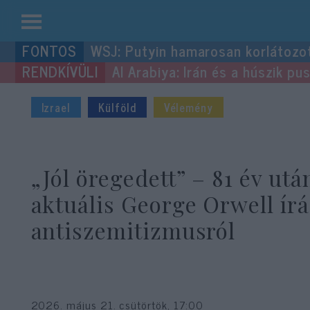
Kilépés
WSJ: Putyin hamarosan korlátozo
a
Al Arabiya: Irán és a húszik p
tartalomba
Izrael
Külföld
Vélemény
„Jól öregedett” – 81 év utá
aktuális George Orwell írá
antiszemitizmusról
2026. május 21. csütörtök, 17:00