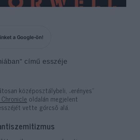
inket a Google-ön!
niában” című esszéje
átosan középosztálybeli, „erényes”
 Chronicle
oldalán megjelent
sszéjét vette górcső alá.
 antiszemitizmus