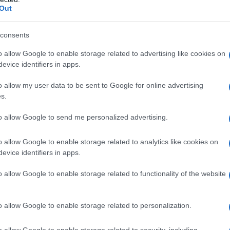
Out
„Polgárháború” tört ki
consents
botrányos véleményci
o allow Google to enable storage related to advertising like cookies on
evice identifiers in apps.
o allow my user data to be sent to Google for online advertising
s.
y zsidó fiú egy magániskolában szinte mindig rossz
zében. „Természetesen le tudta küzdeni a zsidóság
to allow Google to send me personalized advertising.
rtos volt, de ez egy kezdeti hátrány volt, ami eg
t hasonlítható.”
o allow Google to enable storage related to analytics like cookies on
evice identifiers in apps.
ard leírja, hogy ezt olvasva eszébe jutott a saját i
o allow Google to enable storage related to functionality of the website
kérdezték tőle, hogy zsidó-e, és amikor azt mondt
o allow Google to enable storage related to personalization.
„Akkor nem bánod, ha azt mondod: ‘A zsid
o allow Google to enable storage related to security, including