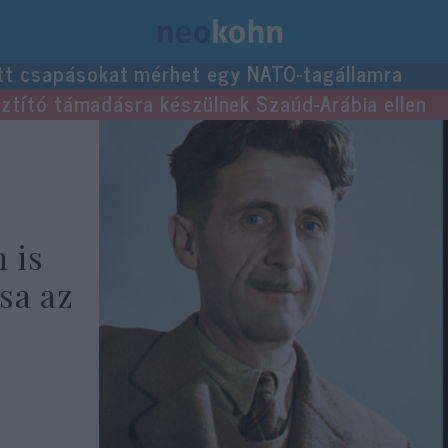
tt csapásokat mérhet egy NATO-tagállamra
usztító támadásra készülnek Szaúd-Arábia ellen
n is
sa az