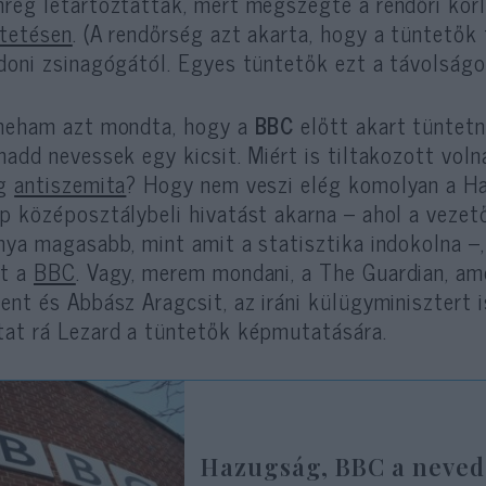
rég letartóztatták, mert megszegte a rendőri ko
tetésen
. (A rendőrség azt akarta, hogy a tüntető
doni zsinagógától. Egyes tüntetők ezt a távolságo
neham azt mondta, hogy a
BBC
előtt akart tüntetni
hadd nevessek egy kicsit. Miért is tiltakozott vo
ég
antiszemita
? Hogy nem veszi elég komolyan a H
p középosztálybeli hivatást akarna – ahol a vezet
nya magasabb, mint amit a statisztika indokolna –,
nt a
BBC
. Vagy, merem mondani, a The Guardian, a
ent és Abbász Aragcsit, az iráni külügyminisztert is
at rá Lezard a tüntetők képmutatására.
Hazugság, BBC a neved