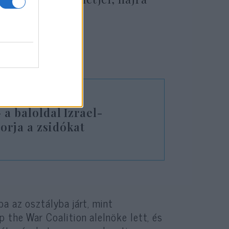
 a baloldal Izrael-
orja a zsidókat
a az osztályba járt, mint
 the War Coalition alelnöke lett, és