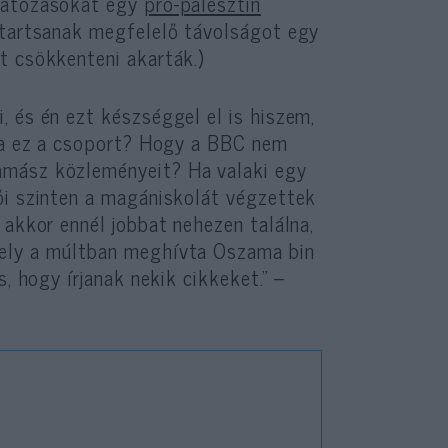
rlátozásokat egy
pro-palesztin
k tartsanak megfelelő távolságot egy
t csökkenteni akarták.)
, és én ezt készséggel el is hiszem,
lna ez a csoport? Hogy a BBC nem
amász közleményeit? Ha valaki egy
ői szinten a magániskolát végzettek
 akkor ennél jobbat nehezen találna,
mely a múltban meghívta Oszama bin
, hogy írjanak nekik cikkeket.” –