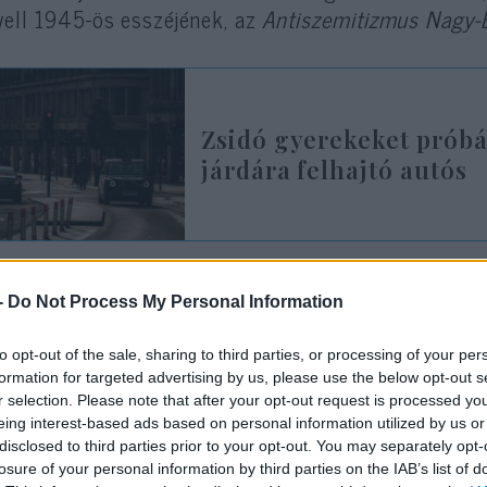
ell 1945-ös esszéjének, az
Antiszemitizmus Nagy-B
Zsidó gyerekeket próbál
járdára felhajtó autós
y 81 éves esszéhez képest ez meglepően aktuálisna
-
Do Not Process My Personal Information
 utóbbi időben terjed egy idézet belőle a közösség
to opt-out of the sale, sharing to third parties, or processing of your per
formation for targeted advertising by us, please use the below opt-out s
r selection. Please note that after your opt-out request is processed y
„Az antiszemitizmus egyik jellemzője, ho
eing interest-based ads based on personal information utilized by us or
disclosed to third parties prior to your opt-out. You may separately opt-
történeteket elhinni, amelyek egyszerűen
losure of your personal information by third parties on the IAB’s list of