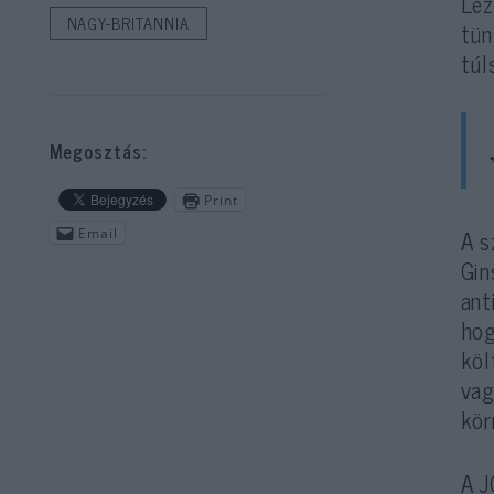
Lez
NAGY-BRITANNIA
tün
túl
Megosztás:
Print
A s
Email
Gin
ant
hog
köl
vag
kör
A J