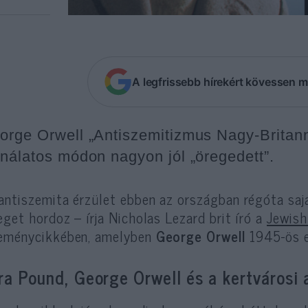
A legfrissebb hírekért kövessen m
orge Orwell „Antiszemitizmus Nagy-Britan
jnálatos módon nagyon jól „öregedett”.
antiszemita érzület ebben az országban régóta saj
leget hordoz – írja Nicholas Lezard brit író a
Jewish
eménycikkében, amelyben
George Orwell
1945-ös e
ra Pound, George Orwell és a kertvárosi