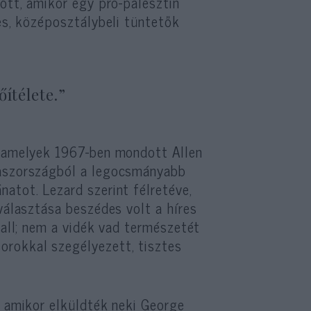
lőtt, amikor egy pro-palesztin
tes, középosztálybeli tüntetők
ítélete.”
 amelyek 1967-ben mondott Allen
aszországból a legocsmányabb
atot. Lezard szerint félretéve,
választása beszédes volt a híres
gall; nem a vidék vad természetét
orokkal szegélyezett, tisztes
, amikor elküldték neki George