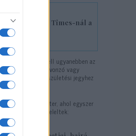
 a The New York Times-nál a
kk nyomán
ul járt” – írja Orwell ugyanebben az
át, ha kivételesen vonzó vagy
y dadogáshoz vagy születési jegyhez
skolája, a Westminster, ahol egyszer
a, hogy nem, így feleltek:
ók a világ szemetjei, hajrá