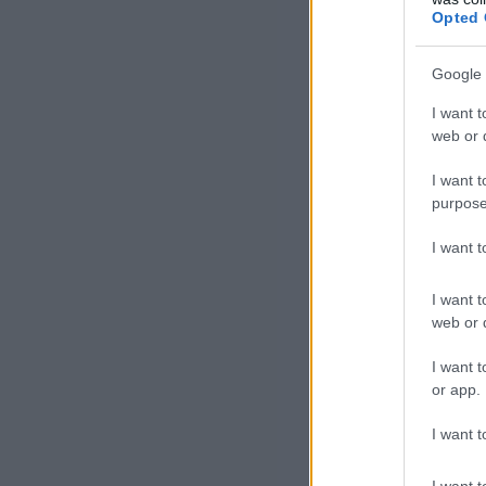
Opted 
Google 
I want t
web or d
I want t
purpose
„Eg
ess
I want 
spo
vol
I want t
web or d
Lez
I want t
meg
or app.
I want t
I want t