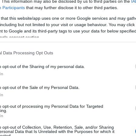
. This information may also be disclosed by us to third parties on the
IA
Participants
that may further disclose it to other third parties.
zerző úgy véli, ez a nemrég megjelent
New York Ti
 that this website/app uses one or more Google services and may gath
yét, amely arról szólt, hogy az izraeliek kutyákat 
including but not limited to your visit or usage behaviour. You may click 
erőszakolják a palesztinokat.
 to Google and its third-party tags to use your data for below specifi
ogle consent section.
ell esszéje azonban mást is mond az antiszemitákr
l Data Processing Opt Outs
o opt-out of the Sharing of my personal data.
„természetesen az antiszemita úgy gondo
In
emberre.
o opt-out of the Sale of my Personal Data.
In
ahányszor újságcikkben érintettem ezt a témát, mi
to opt-out of processing my Personal Data for Targeted
ing.
elek között mindig voltak kiegyensúlyozott, közép
In
osok –, akiknek nem volt látható gazdasági sérelmü
o opt-out of Collection, Use, Retention, Sale, and/or Sharing
ersonal Data that Is Unrelated with the Purposes for which it
lected.