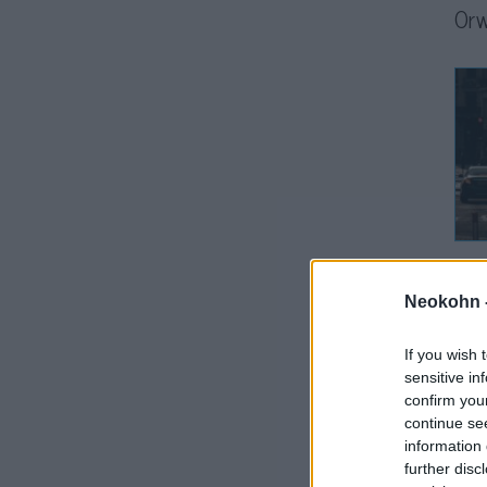
Orw
„Eg
Neokohn 
Az
If you wish 
sensitive in
confirm you
continue se
information 
further disc