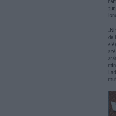
nem
tün
lon
„Ni
de 
el
szé
ará
mi
Lad
mut