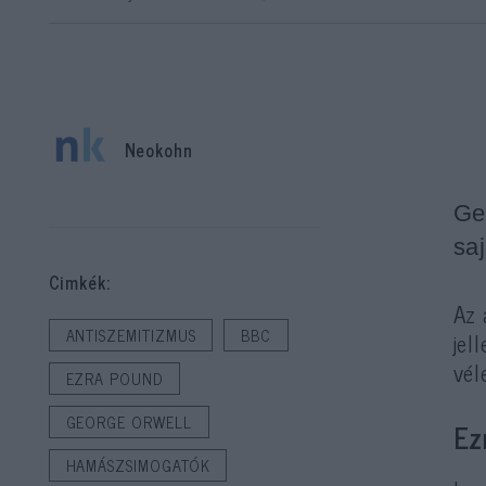
Neokohn
Ge
sa
Cimkék:
Az 
ANTISZEMITIZMUS
BBC
jel
vél
EZRA POUND
GEORGE ORWELL
Ez
HAMÁSZSIMOGATÓK