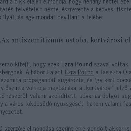
ard a cikk elején elmondja, hogy néhány héttel eze
tetés felvételeit nézte, észrevette a kedves, tisz
súlyát, és egy mondat bevillant a fejébe:
„Az antiszemitizmus ostoba, kertvárosi elő
zerző kifejti, hogy ezek
Ezra Pound
szavai voltak,
sbergnek. A háború alatt
Ezra Pound
a fasiszta Ol
iszemita propagandát sugározta, és így kért bocsán
y őszinte volt-e a megbánása, a „kertvárosi” jelző 
tő részéről: valami szelídített, udvarias dolgot su
y a város lökdösődő nyüzsgését, hanem valami fas
nyezetet.
C szerzője elmondása szerint erre gondolt akkor is