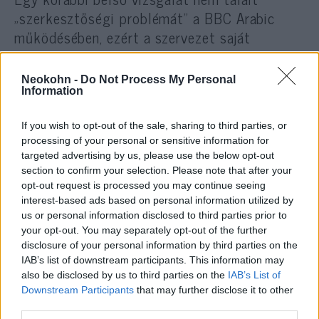
„szerkesztőségi problémát” a BBC Arabic
működésében, ezért a szervezet saját
felülvizsgálatot indított David Grossman,
vezető szerkesztői tanácsadó irányításával.
Neokohn -
Do Not Process My Personal
Information
If you wish to opt-out of the sale, sharing to third parties, or
Grossman öt hónap híreit
processing of your personal or sensitive information for
vizsgálta: az angol BBC 19
targeted advertising by us, please use the below opt-out
cikkben foglalkozott az izraeli
section to confirm your selection. Please note that after your
opt-out request is processed you may continue seeing
túszokkal, a BBC Arabic
interest-based ads based on personal information utilized by
egyetlenben sem.
us or personal information disclosed to third parties prior to
your opt-out. You may separately opt-out of the further
disclosure of your personal information by third parties on the
IAB’s list of downstream participants. This information may
A Hamászt bíráló cikkek száma az angol
also be disclosed by us to third parties on the
IAB’s List of
oldalon négy volt, az arab oldalon nulla –
Downstream Participants
that may further disclose it to other
viszont minden, Izraelt kritizáló írás
third parties.