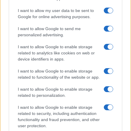
közszolgálatiság lényegét.”
I want to allow my user data to be sent to
Súlyos következményeket sürgetnek
Google for online advertising purposes.
I want to allow Google to send me
A botrány után Danny Cohen, a BBC televíziós
personalized advertising.
részlegének korábbi igazgatója
„megsemmisítő dokumentumnak” nevezte a
I want to allow Google to enable storage
related to analytics like cookies on web or
jelentést.
device identifiers in apps.
„A BBC Arabic nemcsak antiszemita
újságírókat szerepeltetett rendszeresen,
I want to allow Google to enable storage
related to functionality of the website or app.
hanem a Hamász hazugságait is tényként
közölte” – írta véleménycikkében.
I want to allow Google to enable storage
related to personalization.
Az Izraeli Nagykövetség Londonban
I want to allow Google to enable storage
„rendkívül aggasztónak” nevezte a
related to security, including authentication
feltárásokat, és felszólította a BBC-t és a
functionality and fraud prevention, and other
user protection.
brit kormányt, hogy indítsanak teljes körű