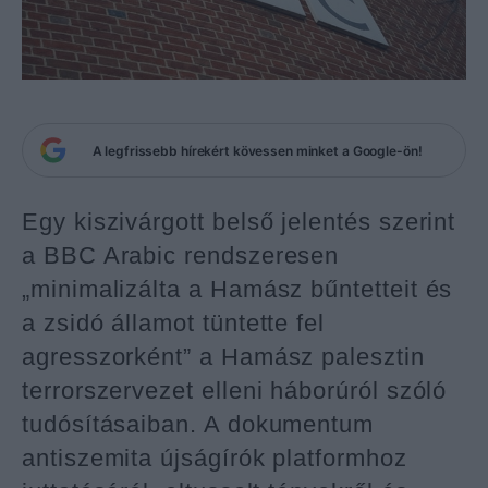
A legfrissebb hírekért kövessen minket a Google-ön!
Egy kiszivárgott belső jelentés szerint
a BBC Arabic rendszeresen
„minimalizálta a Hamász bűntetteit és
a zsidó államot tüntette fel
agresszorként” a Hamász palesztin
terrorszervezet elleni háborúról szóló
tudósításaiban. A dokumentum
antiszemita újságírók platformhoz