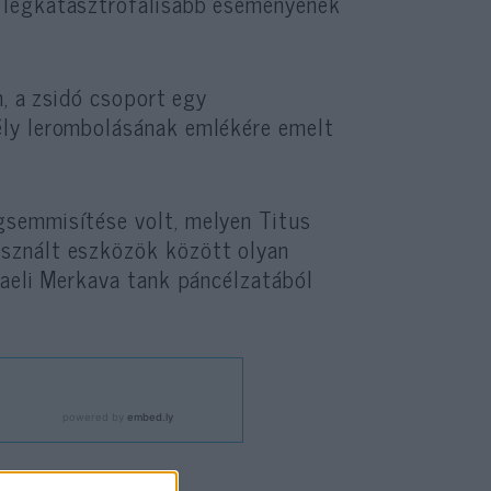
 legkatasztrofálisabb eseményének
n, a zsidó csoport egy
ély lerombolásának emlékére emelt
gsemmisítése volt, melyen Titus
sznált eszközök között olyan
raeli Merkava tank páncélzatából