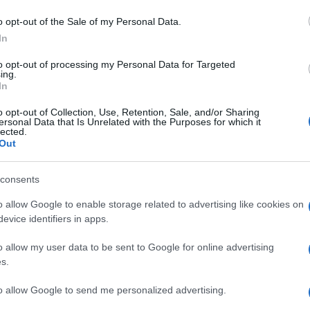
uverenitás visszaszerzése
o opt-out of the Sale of my Personal Data.
In
sidó állam visszatérésével és a Jeruzsálemben fol
a hozzáállás változni kezdett. A diadalív alatti ri
to opt-out of processing my Personal Data for Targeted
ing.
em a szuverenitás és a narratíva visszavételének a
In
o opt-out of Collection, Use, Retention, Sale, and/or Sharing
ersonal Data that Is Unrelated with the Purposes for which it
zervező, Eliezer Ben Sica, a talmudi forrásokból mer
lected.
ványok megsemmisítését írja elő — arcuk, fülüket
Out
fossza őket hatalmuktól.
consents
csoport
üzenete
egyértemű: a római császár istenké
o allow Google to enable storage related to advertising like cookies on
szárság utódállamai is átvettek a törvényeikbe, al
evice identifiers in apps.
ételéhez. Ha ezt az isteni státuszt megkérdőjelez
o allow my user data to be sent to Google for online advertising
az egész jogi és területi alap, amire a zsidók hos
s.
to allow Google to send me personalized advertising.