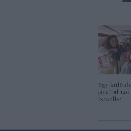
Egy különl
járattal 140
Izraelbe