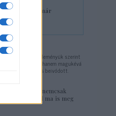
 A vörös üsző már
zerű szimbolika; véleményük szerint
etésük jogosságát, hanem magukévá
s mély rétegeibe is beivódott.
ogy a száműzetés nemcsak
llapot is, amivel ma is meg