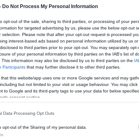
-
Do Not Process My Personal Information
zertartás során egy lévita leszármazott sófárt fújt
aelita háborús szokásokat, miközben elhangzott a
to opt-out of the sale, sharing to third parties, or processing of your per
achikus forrásokra hivatkoztak, amelyek tiltják a 
formation for targeted advertising by us, please use the below opt-out s
r selection. Please note that after your opt-out request is processed y
semmisítését.
eing interest-based ads based on personal information utilized by us or
disclosed to third parties prior to your opt-out. You may separately opt-
itus diadalíve, amely i.sz. 81-ben épült, a római g
losure of your personal information by third parties on the IAB’s list of
. This information may also be disclosed by us to third parties on the
IA
e vésett szimbóluma, sokáig a zsidó közösségek 
Participants
that may further disclose it to other third parties.
, amely évszázadokon át emlékeztetett a száműzet
 that this website/app uses one or more Google services and may gath
including but not limited to your visit or usage behaviour. You may click 
 to Google and its third-party tags to use your data for below specifi
ogle consent section.
A naptárból eltűnt 165 é
l Data Processing Opt Outs
o opt-out of the Sharing of my personal data.
In