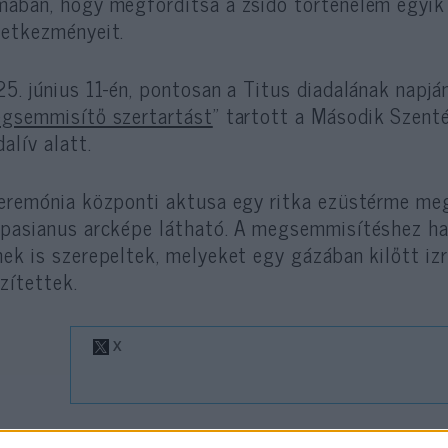
ában, hogy megfordítsa a zsidó történelem egyik
etkezményeit.
5. június 11-én, pontosan a Titus diadalának napjá
gsemmisítő szertartást
” tartott a Második Szent
dalív alatt.
eremónia központi aktusa egy ritka ezüstérme me
pasianus arcképe látható. A megsemmisítéshez ha
ek is szerepeltek, melyeket egy gázában kilőtt iz
zítettek.
gi módszerrel