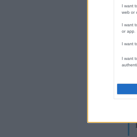
I want t
web or d
I want t
or app.
I want t
Ne
I want t
A s
authenti
a z
tet