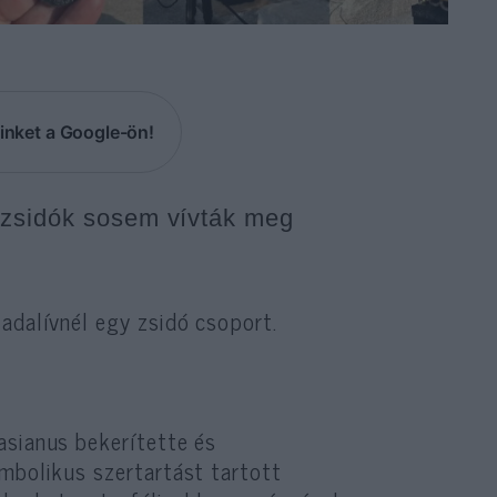
inket a Google-ön!
 zsidók sosem vívták meg
diadalívnél egy zsidó csoport.
asianus bekerítette és
mbolikus szertartást tartott