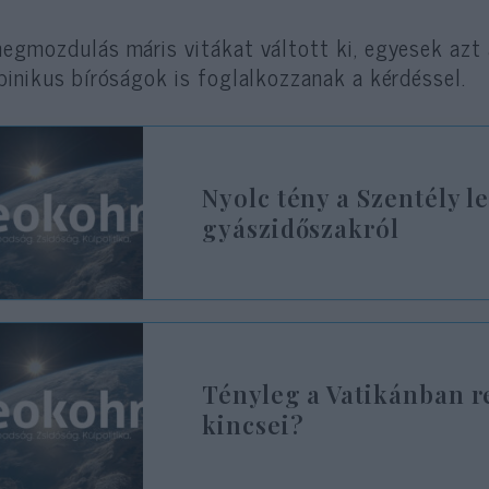
egmozdulás máris vitákat váltott ki, egyesek azt 
binikus bíróságok is foglalkozzanak a kérdéssel.
Nyolc tény a Szentély l
gyászidőszakról
Tényleg a Vatikánban r
kincsei?