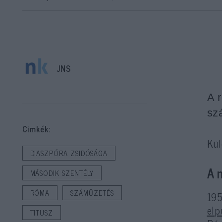
JNS
A 
sz
Cimkék:
Kül
DIASZPÓRA ZSIDÓSÁGA
A 
MÁSODIK SZENTÉLY
RÓMA
SZÁMŰZETÉS
195
elp
TITUSZ