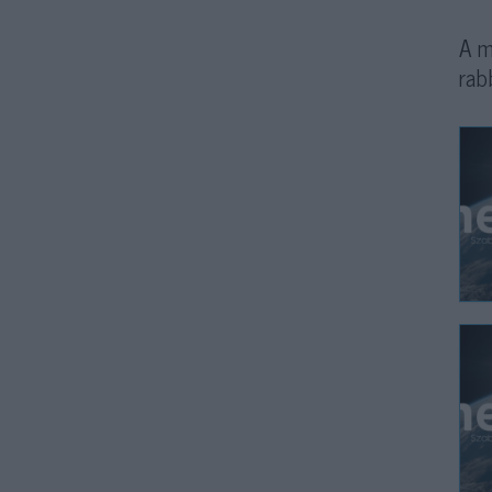
A m
rab