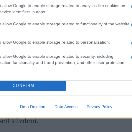
o allow Google to enable storage related to analytics like cookies on
Megépülhet a Szentély?
evice identifiers in apps.
meglehet hozzá
o allow Google to enable storage related to functionality of the website
o allow Google to enable storage related to personalization.
m csak szimbólum
o allow Google to enable storage related to security, including
zervezők szerint a szertartás több volt, mint egys
cation functionality and fraud prevention, and other user protection.
sidók soha nem kérdőjelezték meg igazán száműz
ték a vereséget, ami a politika és a közgondolkodá
CONFIRM
Ez az aktus arra hívja fel a figyelmet, h
Data Deletion
Data Access
Privacy Policy
fizikai, hanem pszichológiai és szellemi á
kell küzdeni.