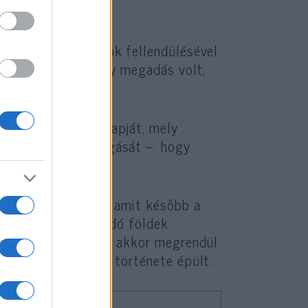
yó tórai tanulmányok fellendülésével
tuálé nem gyász vagy megadás volt,
ktusa.
ítette a rituálé alapját, mely
 vagy orruk lefaragását –, hogy
nt való tisztelete, amit később a
apul szolgált a zsidó földek
ik vagy lerombolják, akkor megrendül
szú száműzetésének története épült.