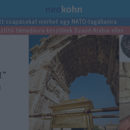
tt csapásokat mérhet egy NATO-tagállamra
usztító támadásra készülnek Szaúd-Arábia ellen
t”
a