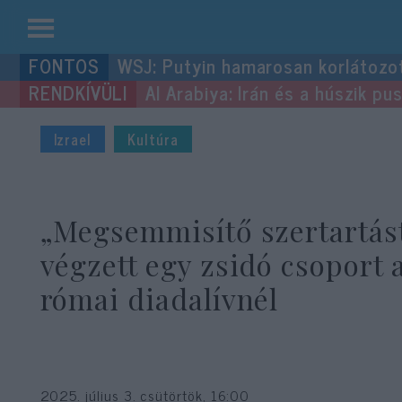
Kilépés
WSJ: Putyin hamarosan korlátozo
a
Al Arabiya: Irán és a húszik p
tartalomba
Izrael
Kultúra
„Megsemmisítő szertartás
végzett egy zsidó csoport 
római diadalívnél
2025. július 3. csütörtök, 16:00