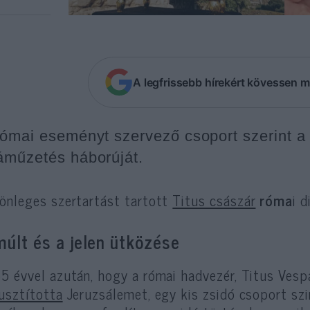
A legfrissebb hírekért kövessen m
római eseményt szervező csoport szerint a
áműzetés háborúját.
önleges szertartást tartott
Titus császár
róma
i 
múlt és a jelen ütközése
5 évvel azután, hogy a római hadvezér, Titus Vesp
usztította
Jeruzsálemet, egy kis zsidó csoport szi