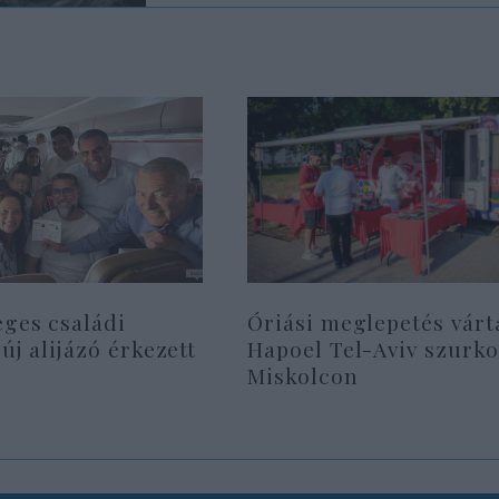
eges családi
Óriási meglepetés várt
 új alijázó érkezett
Hapoel Tel-Aviv szurko
Miskolcon