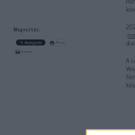
Róm
köv
202
Megosztás:
„
me
dia
Print
Email
A c
Ves
fém
kés
Ré