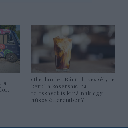
Oberlander Báruch: veszélybe
a a
kerül a kóserság, ha
lóit
tejeskávét is kínálnak egy
húsos étteremben?