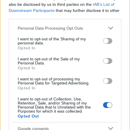
Vatikán egyik levéltárosa, Antonio Samore
also be disclosed by us to third parties on the
IAB’s List of
bíboros lett) felajánlotta neki, hogy
Downstream Participants
that may further disclose it to other
megmutatja neki, mi „volt” a zsidó öröksége –
third parties.
a Szentély tárgyai -, hogy megpróbálja
Please note that this website/app uses one or more Google
Personal Data Processing Opt Outs
megtérésre csábítani. DM beleegyezett, hogy
services and may gather and store information including but
hónapokkal később, éjszaka elvigyék, hogy
not limited to your visit or usage behaviour. You may click to
I want to opt-out of the Sharing of my
personal data.
grant or deny consent to Google and its third-party tags to
megnézze őket. Amikor megkérdeztem tőle,
Opted In
use your data for below specified purposes in below Google
hogy van-e valami abban a barlangban, ami a
consent section.
I want to opt-out of the Sale of my
Szentélyhez tartozott, egyszerűen azt
Personal Data.
Opted In
válaszolta: „Minden ott van!”
I want to opt-out of processing my
Personal Data for Targeted Advertising.
Opted In
Tényleg látott valamit, vagy csak
I want to opt-out of Collection, Use,
közel járt hozzá? Sok évvel
Retention, Sale, and/or Sharing of my
Personal Data that Is Unrelated with the
később, 2002-ben a DM
Purposes for which it was collected.
Opted Out
nyilvánvalóan elegendő
bizonyítékot adott az akkori
Google consents