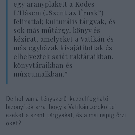
egy aranyplakett a Kodes
L’Hásem („Szent az Úrnak”)
felirattal; kulturális tárgyak, és
sok más műtárgy, könyv és
kézirat, amelyeket a Vatikán és
más egyházak kisajátítottak és
elhelyeztek saját raktáraikban,
könyvtáraikban és
múzeumaikban.”
De hol van a tényszerű, kézzelfogható
bizonyíték arra, hogy a Vatikán „örökölte”
ezeket a szent tárgyakat, és a mai napig őrzi
őket?