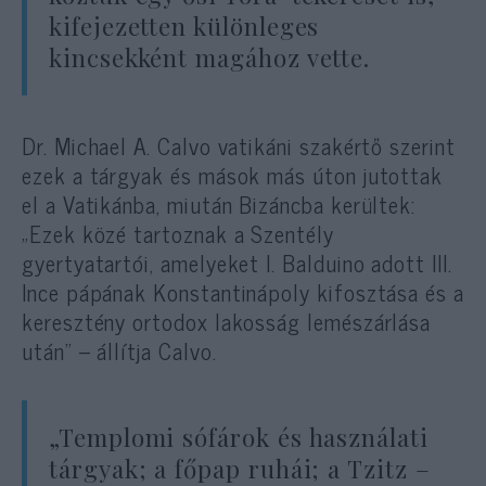
kifejezetten különleges
kincsekként magához vette.
Dr. Michael A. Calvo vatikáni szakértő szerint
ezek a tárgyak és mások más úton jutottak
el a Vatikánba, miután Bizáncba kerültek:
„Ezek közé tartoznak a Szentély
gyertyatartói, amelyeket I. Balduino adott III.
Ince pápának Konstantinápoly kifosztása és a
keresztény ortodox lakosság lemészárlása
után” – állítja Calvo.
„Templomi sófárok és használati
tárgyak; a főpap ruhái; a Tzitz –