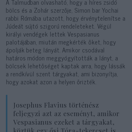
A Talmudban olvasható, hogy a híres zsidó
bölcs és a Zohár szerzője, Simon bar Yochai
rabbi Rómába utazott, hogy érvénytelenítse a
Júdeát sújtó szigorú rendeleteket. Végül
királyi vendégek lettek Vespasianus
palotájában, miután megkérték őket, hogy
ápolják beteg lányát. Amikor csodával
határos módon meggyógyították a lányt, a
bölcsek lehetőséget kaptak arra, hogy lássák
a rendkívül szent tárgyakat, ami bizonyítja,
hogy azokat azon a helyen őrizték.
Josephus Flavius történész
feljegyzi azt az eseményt, amikor
Vespasianus ezeket a tárgyakat,
köztük egy ősi Tóra-tekercset is,