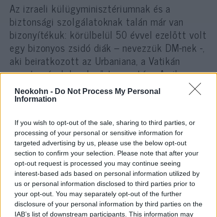
Az izraeli külügyminisztériumnak és a
biztonsági szolgálatoknak talán már van
bizonyítékuk: körülbelül 50 évvel ezelőtt volt
egy bizonyos zsidó diák – nevezzük DM-nek -,
aki beiratkozott az Urbaniana, a Vatikán
egyetemének levelező tagozatára. Amikor
személyesen jelentkezett a doktori utolsó
Neokohn -
Do Not Process My Personal
féléveire, 17 000 hallgató között egyedüli
Information
zsidóként találta magát. DM elmondta, hogy
nagyon szerették, de amikor a
If you wish to opt-out of the sale, sharing to third parties, or
processing of your personal or sensitive information for
kényszerhelyzetbe került, mind a professzor,
targeted advertising by us, please use the below opt-out
mind a diák tisztelettudóan közeledett
section to confirm your selection. Please note that after your
hozzá, hogy megtérítse.
opt-out request is processed you may continue seeing
interest-based ads based on personal information utilized by
us or personal information disclosed to third parties prior to
Miután újra és újra határozottan
your opt-out. You may separately opt-out of the further
visszautasította, egy barátja (aki később a
disclosure of your personal information by third parties on the
IAB’s list of downstream participants. This information may