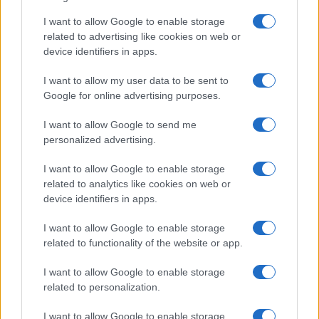
külügyminiszternek, Simon
I want to allow Google to enable storage
Peresnek és másoknak, akik
related to advertising like cookies on web or
device identifiers in apps.
akkoriban magas rangú vatikáni
tisztviselőkkel tárgyaltak. Ha ez
I want to allow my user data to be sent to
igaz, akkor Izraelnek már egy
Google for online advertising purposes.
szilárd, jól dokumentált ügye
I want to allow Google to send me
lehet.
personalized advertising.
I want to allow Google to enable storage
related to analytics like cookies on web or
És most mi lesz? Ma, a 21. században van egy
device identifiers in apps.
virágzó, szuverén Izrael Állam, amely a zsidó
I want to allow Google to enable storage
nép egyetlen világméretű képviselője, vagy a
related to functionality of the website or app.
Zsidó Világkongresszus, és mindkettő
megfelelő cím arra, hogy valamiféle
I want to allow Google to enable storage
related to personalization.
megállapodást kössön.
I want to allow Google to enable storage