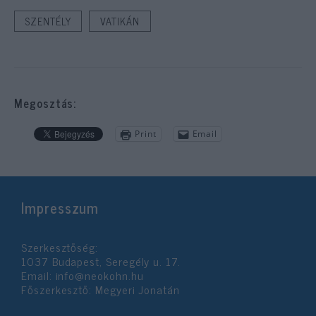
SZENTÉLY
VATIKÁN
Megosztás:
Print
Email
Impresszum
Szerkesztőség:
1037 Budapest, Seregély u. 17.
Email:
info@neokohn.hu
Főszerkesztő: Megyeri Jonatán