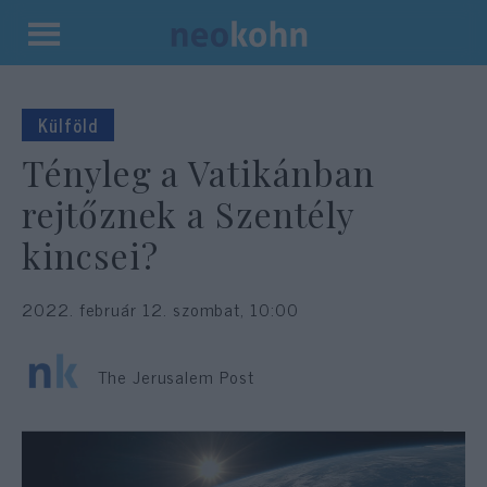
Kilépés
a
tartalomba
Külföld
Tényleg a Vatikánban
rejtőznek a Szentély
kincsei?
2022. február 12. szombat, 10:00
The Jerusalem Post