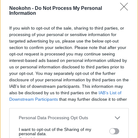
Neokohn -
Do Not Process My Personal
Egysége a tábor felszabadítását követő 24
Information
órán belül mintegy 500 holttestet temetett
el.
If you wish to opt-out of the sale, sharing to third parties, or
processing of your personal or sensitive information for
targeted advertising by us, please use the below opt-out
section to confirm your selection. Please note that after your
opt-out request is processed you may continue seeing
interest-based ads based on personal information utilized by
us or personal information disclosed to third parties prior to
your opt-out. You may separately opt-out of the further
Bár Urban nem emlékszik határozottan arra,
disclosure of your personal information by third parties on the
hogy találkozott volna Flora Kleinnel,
IAB’s list of downstream participants. This information may
Simmons édesanyjával a felszabadítás
also be disclosed by us to third parties on the
IAB’s List of
Downstream Participants
that may further disclose it to other
kaotikus napjaiban, mindketten jelen voltak
third parties.
Mauthausenben, amikor az amerikai erők
Please note that this website/app uses one or more Google
megérkeztek a táborba. Klein mindössze 14
Personal Data Processing Opt Outs
services and may gather and store information including but
éves volt, egyike a több ezer zsidó fogolynak,
not limited to your visit or usage behaviour. You may click to
I want to opt-out of the Sharing of my
personal data.
akiknek a túlélése teljes mértékben attól
grant or deny consent to Google and its third-party tags to