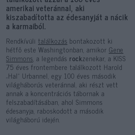
amerikai veteránnal, aki
kiszabadította az édesanyját a nácik
a karmaiból.
Rendkívüli
találkozás
bontakozott ki
hétfő este Washingtonban, amikor
Gene
Simmons
, a legendás
rock
zenekar, a KISS
75 éves frontembere találkozott Harold
„Hal” Urbannel, egy 100 éves második
világháborús veteránnal, aki részt vett
annak a koncentrációs tábornak a
felszabadításában, ahol Simmons
édesanyja, raboskodott a második
világháború idején.