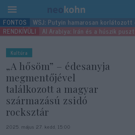
Kilépés
WSJ: Putyin hamarosan korlátozott
a
Al Arabiya: Irán és a húszik pus
tartalomba
Kultúra
„A hősöm” – édesanyja
megmentőjével
találkozott a magyar
származású zsidó
rocksztár
2025. május 27. kedd, 15:00