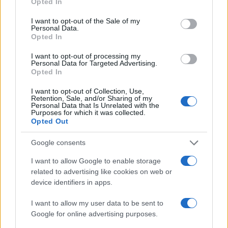
Opted In
use your data for below specified purposes in below Google
függött, hogy a szövetségesek
consent section.
I want to opt-out of the Sale of my
előrenyomulása eléri-e őket, mielőtt a náci
Personal Data.
halálgépezet áldozataivá válnak.
Opted In
I want to opt-out of processing my
Personal Data for Targeted Advertising.
Opted In
A Kiss frontembere „vagány”
koncerttel emlékezne a holokauszt
I want to opt-out of Collection, Use,
Retention, Sale, and/or Sharing of my
szörnyűségeire
Personal Data that Is Unrelated with the
Purposes for which it was collected.
Opted Out
Életre szóló traumák
Google consents
A háború után Urban visszatért a civil életbe,
I want to allow Google to enable storage
gazdálkodni kezdett Illinois-ban, és kilenc
related to advertising like cookies on web or
device identifiers in apps.
gyermeket nevelt fel. A háborús
szolgálatából, különösen a koncentrációs
I want to allow my user data to be sent to
táborokban szerzett élményeiből származó
Google for online advertising purposes.