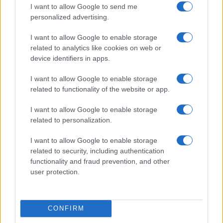
lelki sebek azonban soha nem gyógyultak be
I want to allow Google to send me
teljesen.
personalized advertising.
I want to allow Google to enable storage
related to analytics like cookies on web or
„A pszichológus azt mondta,
device identifiers in apps.
hogy amikor az ember családot
I want to allow Google to enable storage
alapít, a rémálmok alábbhagynak.
related to functionality of the website or app.
És amikor a gyerekeid elmennek
otthonról, visszatérnek. És ez
I want to allow Google to enable storage
related to personalization.
történt”
I want to allow Google to enable storage
related to security, including authentication
functionality and fraud prevention, and other
– mesélte Urban.
user protection.
Simmons, aki a háborút követően már
Izraelben született, úgy nőtt fel, hogy
CONFIRM