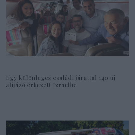
Egy különleges családi járattal 140 új
alijázó érkezett Izraelbe