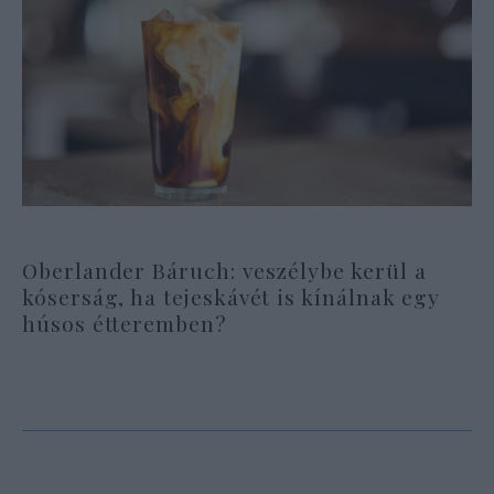
Oberlander Báruch: veszélybe kerül a
kóserság, ha tejeskávét is kínálnak egy
húsos étteremben?