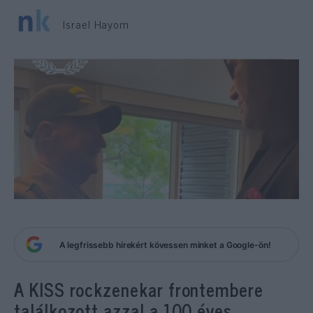
Israel Hayom
A legfrissebb hírekért kövessen minket a Google-ön!
A KISS rockzenekar frontembere
találkozott azzal a 100 éves