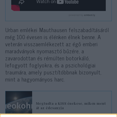
Urban emlékei Mauthausen felszabadításáról
még 100 évesen is élénken élnek benne. A
veterán visszaemlékezett az égő emberi
maradványok nyomasztó bűzére, a
zavarodottan és rémülten botorkáló,
lefogyott foglyokra, és a pszichológiai
traumára, amely pusztítóbbnak bizonyult,
mint a hagyományos harc.
Megtudta a KISS énekese, miken ment
át az édesanyja