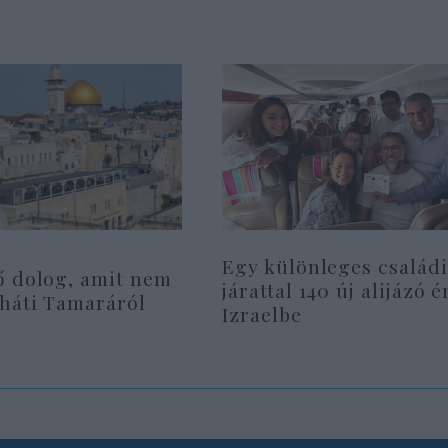
Egy különleges családi
ő dolog, amit nem
járattal 140 új alijázó é
rháti Tamaráról
Izraelbe