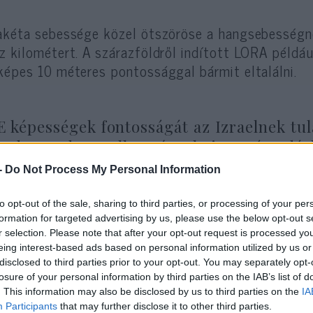
akéta sebessége közel ötszöröse a hangsebességne
z kilométert. A szárazföldről indított LORA példá
képes 10 méteres pontossággal bármit eltalálni.
E képességek fontosságát az Izraelnek tula
radarrendszer ellen végrehajtott támadás
-
Do Not Process My Personal Information
IAI állítása szerint az új rakéta az indítástól szá
to opt-out of the sale, sharing to third parties, or processing of your per
perszonikus sebességgel eltalálni a célpontot. A cé
formation for targeted advertising by us, please use the below opt-out s
r selection. Please note that after your opt-out request is processed y
ülés közben képes célpontot váltani.
eing interest-based ads based on personal information utilized by us or
disclosed to third parties prior to your opt-out. You may separately opt-
losure of your personal information by third parties on the IAB’s list of
. This information may also be disclosed by us to third parties on the
IA
Participants
that may further disclose it to other third parties.