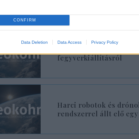
 a cikket szerkesztőségünk a sábát beállta előtt kész
oldalon.
CONFIRM
Data Deletion
Data Access
Privacy Policy
Macron döntött: Kitiltot
fegyverkiállításról
Harci robotok és drón
rendszerrel állt elő egy