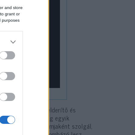
er and store
to grant or
ed purposes
 a rakéta olyan felderítő és
737-es, amely a világ egyik
seidonnak a platformjaként szolgál,
mindenre alkalmas bombázó lesz.