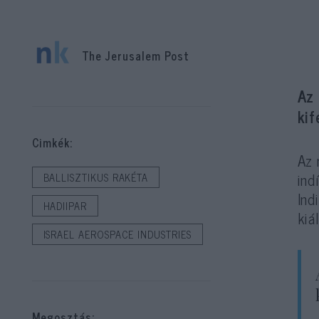
The Jerusalem Post
Az 
kif
Cimkék:
Az 
ind
BALLISZTIKUS RAKÉTA
Ind
HADIIPAR
kiá
ISRAEL AEROSPACE INDUSTRIES
Megosztás: