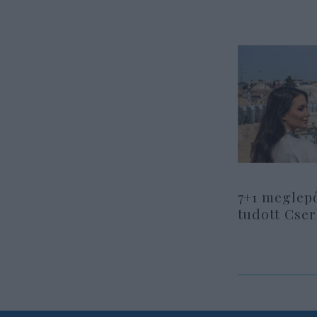
7+1 meglep
tudott Cse