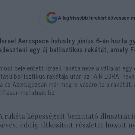
A legfrissebb hírekért kövessen m
Israel Aerospace Industry június 6-án hozta
n
ejleszteni egy új ballisztikus rakétát, amely 
most bejelentett izraeli rakéta neve a vállalat egy
ítású ballisztikus rakétája után az „AIR LORA” neve
ia és Azerbajdzsán már meg is vásárolta a rakétát,
llításon mutatnak be.
A rakéta képességeit bemutató illusztráci
kevés, eddig titkosított részletet hozott n