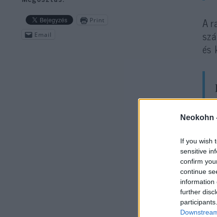
A r
Print
szá
Email
és 
Neokohn 
Az 
If you wish 
szu
sensitive in
confirm you
rep
continue se
information 
further disc
participants
Downstream 