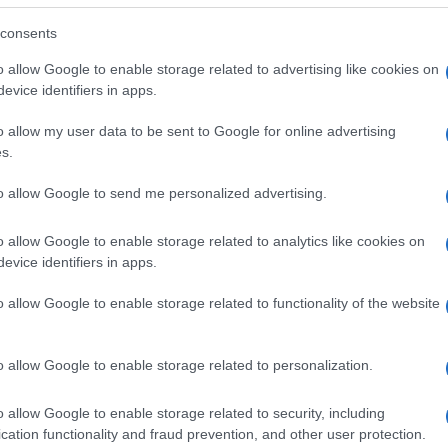
consents
olyan nagy fontosságú és jól védett célpontok, mi
o allow Google to enable storage related to advertising like cookies on
ierő bázisok, a kritikus infrastruktúra és a hadite
evice identifiers in apps.
pontok egy ilyen rakéta számára.
o allow my user data to be sent to Google for online advertising
s.
A rakéta navigációsrendszere rendkívül el
to allow Google to send me personalized advertising.
zavarással szemben, és kialakítása miatt
légvédelemnek elfogni.
o allow Google to enable storage related to analytics like cookies on
evice identifiers in apps.
o allow Google to enable storage related to functionality of the website
IAI nem közölte a rakéta árát, de a nagyobb, földrő
ülbelül egymillió dollárba kerül. A kisebb légi vált
o allow Google to enable storage related to personalization.
lisztikus rakéták árához képest nagyon olcsónak s
szer ennyibe kerül).
o allow Google to enable storage related to security, including
cation functionality and fraud prevention, and other user protection.