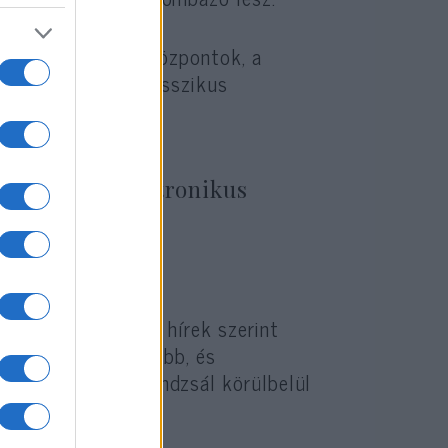
nt a parancsnoki központok, a
ngerészeti hajók klasszikus
lenálló az elektronikus
 nagyon nehéz a
l indítható LORA a hírek szerint
ozat állítólag olcsóbb, és
zámít (az orosz Kindzsál körülbelül