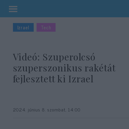
Kilépés
a
Izrael
Tech
tartalomba
Videó: Szuperolcsó
szuperszonikus rakétát
fejlesztett ki Izrael
2024. június 8. szombat, 14:00