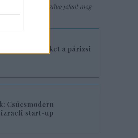
ítette és előre időzítve jelent meg
ták az izraelieket a párizsi
ok: Csúcsmodern
 izraeli start-up