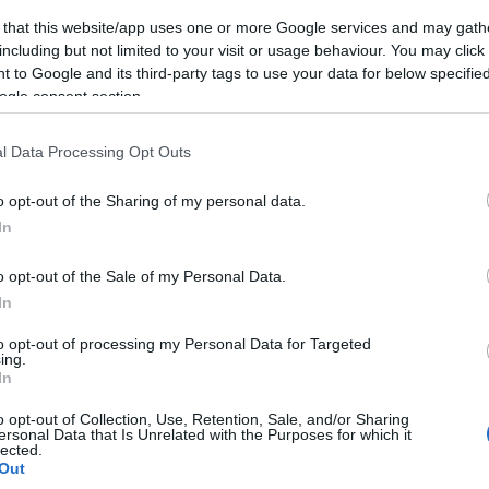
 that this website/app uses one or more Google services and may gath
including but not limited to your visit or usage behaviour. You may click 
 to Google and its third-party tags to use your data for below specifi
ogle consent section.
l Data Processing Opt Outs
o opt-out of the Sharing of my personal data.
In
o opt-out of the Sale of my Personal Data.
In
to opt-out of processing my Personal Data for Targeted
ing.
In
emutató videóban az IAI még azt is bemutatja, hogy
szerző repülőgépekről is indítható, mint a Boeing 
o opt-out of Collection, Use, Retention, Sale, and/or Sharing
ersonal Data that Is Unrelated with the Purposes for which it
elterjedtebb tengeri járőrgépének, a Boeing P8 Po
lected.
Out
 az eredetileg polgári utasszállító repülőgépből 