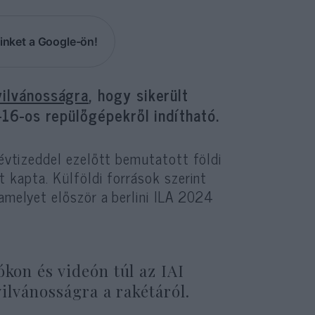
inket a Google-ön!
yilvánosságra
, hogy sikerült
F-16-os repülőgépekről indítható.
 évtizeddel ezelőtt bemutatott földi
t kapta. Külföldi források szerint
 amelyet először a berlini ILA 2024
ókon és videón túl az IAI
yilvánosságra a rakétáról.