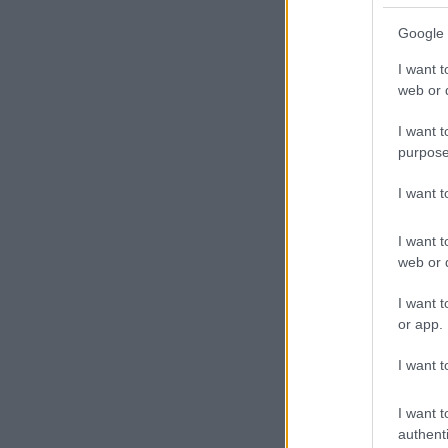
Google 
Az 
I want t
lég
web or d
cél
I want t
purpose
I want 
I want t
web or d
I want t
Az 
or app.
kör
I want t
bal
tíz
I want t
authenti