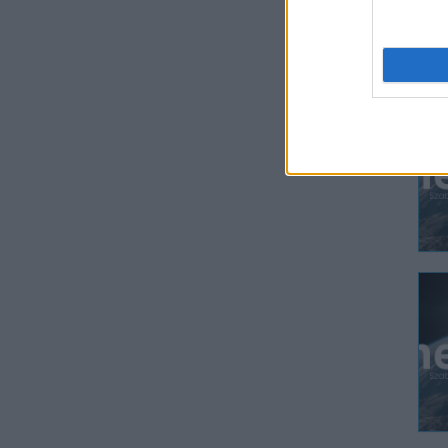
Ezt
az 