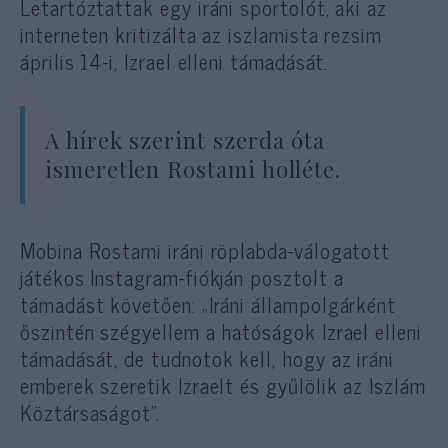
Letartóztattak egy iráni sportolót, aki az
interneten kritizálta az iszlamista rezsim
április 14-i, Izrael elleni támadását.
A hírek szerint szerda óta
ismeretlen Rostami holléte.
Mobina Rostami iráni röplabda-válogatott
játékos Instagram-fiókján posztolt a
támadást követően: „Iráni állampolgárként
őszintén szégyellem a hatóságok Izrael elleni
támadását, de tudnotok kell, hogy az iráni
emberek szeretik Izraelt és gyűlölik az Iszlám
Köztársaságot”.