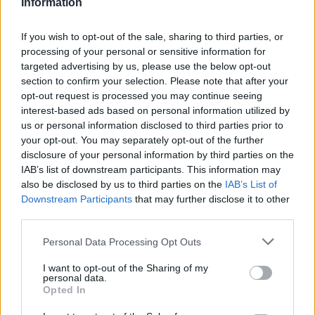
Information
Az iráni sportolók Izraelt támogató hulláma
söpört végig a közösségi médián azóta, hogy
If you wish to opt-out of the sale, sharing to third parties, or
az Iszlám Köztársaság szombat éjjel
processing of your personal or sensitive information for
példátlan drón- és rakétacsapást mért a
targeted advertising by us, please use the below opt-out
zsidó államra. Korábbi és jelenlegi
section to confirm your selection. Please note that after your
opt-out request is processed you may continue seeing
futballisták, a dzsúdó válogatott edzője és
interest-based ads based on personal information utilized by
sokan mások elítélték a teheráni hatóságok
us or personal information disclosed to third parties prior to
brutalitását, és igyekeztek elhatárolódni a
your opt-out. You may separately opt-out of the further
disclosure of your personal information by third parties on the
rezsimtől.
IAB’s list of downstream participants. This information may
also be disclosed by us to third parties on the
IAB’s List of
Downstream Participants
that may further disclose it to other
„Mi vagyunk Irán. Nem az Iszlám
third parties.
Köztársaság”
Please note that this website/app uses one or more Google
Personal Data Processing Opt Outs
services and may gather and store information including but
not limited to your visit or usage behaviour. You may click to
I want to opt-out of the Sharing of my
personal data.
grant or deny consent to Google and its third-party tags to
Opted In
– írták többen.
use your data for below specified purposes in below Google
consent section.