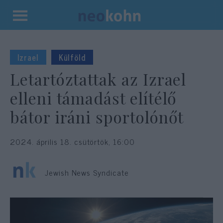
Kilépés
a
tartalomba
Izrael
Külföld
Letartóztattak az Izrael
elleni támadást elítélő
bátor iráni sportolónőt
2024. április 18. csütörtök, 16:00
Jewish News Syndicate