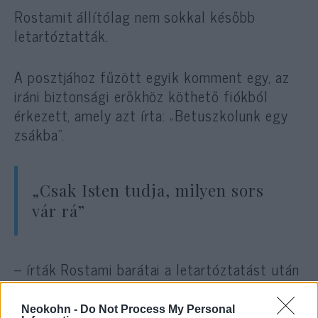
Rostamit állítólag nem sokkal később
letartóztatták.
A posztjához fűzött egyik komment egy, az
iráni biztonsági erőkhöz köthető fiókból
érkezett, amely azt írta: „Betuszkolunk egy
zsákba”.
„Csak Isten tudja, milyen sors
vár rá”
– írták Rostami barátai a letartóztatást után
a közösségi médiában.
Neokohn -
Do Not Process My Personal