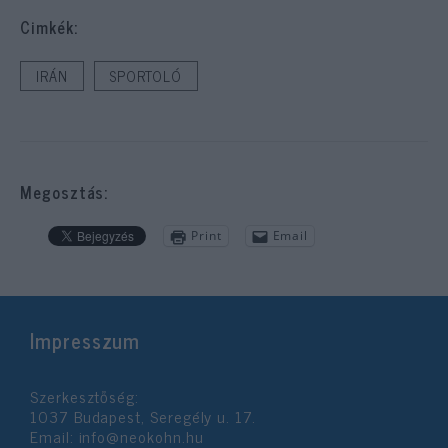
Cimkék:
IRÁN
SPORTOLÓ
Megosztás:
Print
Email
Impresszum
Szerkesztőség:
1037 Budapest, Seregély u. 17.
Email:
info@neokohn.hu