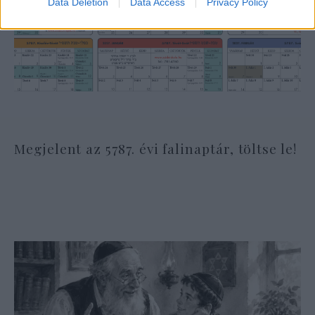
Data Deletion
Data Access
Privacy Policy
Megjelent az 5787. évi falinaptár, töltse le!