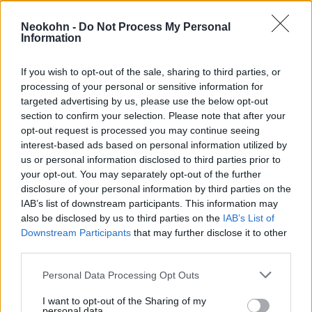
Neokohn -
Do Not Process My Personal
Az ismeretlen személy szerint a zsidóság nem
Information
vallás, hanem egy maffia.
If you wish to opt-out of the sale, sharing to third parties, or
processing of your personal or sensitive information for
targeted advertising by us, please use the below opt-out
section to confirm your selection. Please note that after your
Gázálarcot tettek Szenes Hanna Széna
opt-out request is processed you may continue seeing
téri mellszobrára
interest-based ads based on personal information utilized by
us or personal information disclosed to third parties prior to
your opt-out. You may separately opt-out of the further
disclosure of your personal information by third parties on the
„Öld meg, feszítsd meg, kövezd
IAB’s list of downstream participants. This information may
also be disclosed by us to third parties on the
IAB’s List of
meg, pusztítsd el. Ez egy gyilkos
Downstream Participants
that may further disclose it to other
nép. Tudom, hogy kik ők. Miért
third parties.
sunyítanak? Miért nem mondják
Please note that this website/app uses one or more Google
Personal Data Processing Opt Outs
el, hogy ők irányítják Orbán
services and may gather and store information including but
Viktort?”
not limited to your visit or usage behaviour. You may click to
I want to opt-out of the Sharing of my
personal data.