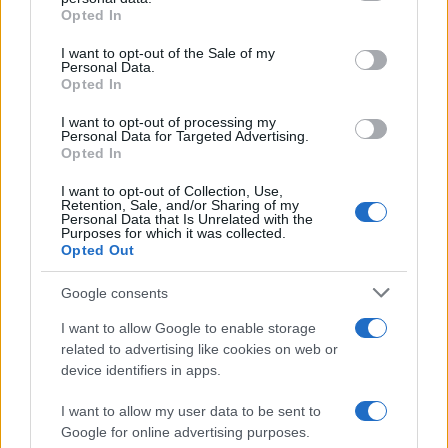
grant or deny consent to Google and its third-party tags to
Opted In
use your data for below specified purposes in below Google
consent section.
I want to opt-out of the Sale of my
– mondta, majd kijelentette, hogy
Personal Data.
Opted In
Magyarország nem a zsidók hazája. Végül a
rózsadombi paktumot emlegette, amelynek
I want to opt-out of processing my
Personal Data for Targeted Advertising.
szerinte a magyar nép kiirtásához van köze,
Opted In
majd egy eltitkolt Munkácsy festményről is
I want to opt-out of Collection, Use,
szólt, amiről kijelentette, hogy az egy szűz
Retention, Sale, and/or Sharing of my
Personal Data that Is Unrelated with the
nő zsidók általi „felszabdalását” jeleníti meg.
Purposes for which it was collected.
Opted Out
A súlyos antiszemita incidensről a TEV adott
Google consents
hírt, majd bejelentést tett a Miskolci
I want to allow Google to enable storage
Önkormányzati Rendészeten és a Miskolci
related to advertising like cookies on web or
Rendőrkapitányságon feljelentést is tett.
device identifiers in apps.
I want to allow my user data to be sent to
Google for online advertising purposes.