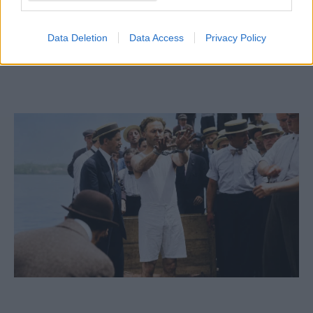
Megrázó: kilenc árva siratja a péntek este
hirtelen elhunyt fiatal rabbit
Data Deletion
Data Access
Privacy Policy