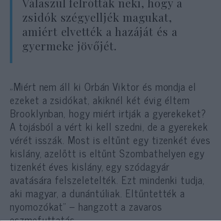
Válaszul felrótták neki, hogy a
zsidók szégyelljék magukat,
amiért elvették a hazáját és a
gyermeke jövőjét.
„Miért nem áll ki Orbán Viktor és mondja el
ezeket a zsidókat, akiknél két évig éltem
Brooklynban, hogy miért irtják a gyerekeket?
A tojásból a vért ki kell szedni, de a gyerekek
vérét isszák. Most is eltűnt egy tizenkét éves
kislány, azelőtt is eltűnt Szombathelyen egy
tizenkét éves kislány, egy szódagyár
avatására felszeletelték. Ezt mindenki tudja,
aki magyar, a dunántúliak. Eltűntették a
nyomozókat” – hangzott a zavaros
eszmefuttatás.