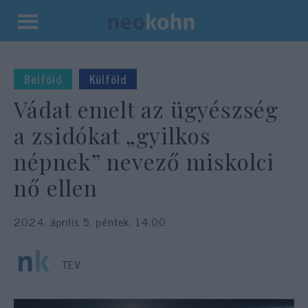
Kilépés
a
tartalomba
Belföld
Külföld
Vádat emelt az ügyészség
a zsidókat „gyilkos
népnek” nevező miskolci
nő ellen
2024. április 5. péntek, 14:00
TEV