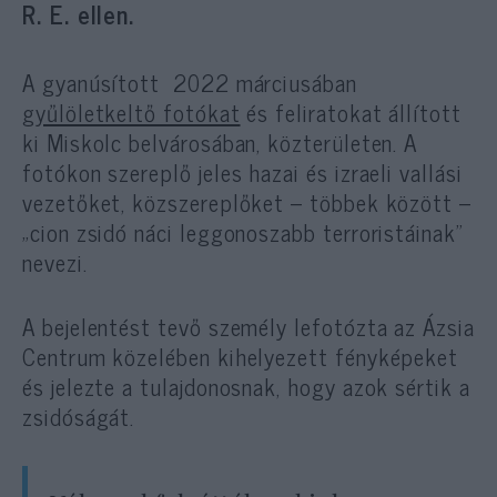
R. E. ellen.
A gyanúsított 2022 márciusában
gyűlöletkeltő fotókat
és feliratokat állított
ki Miskolc belvárosában, közterületen. A
fotókon szereplő jeles hazai és izraeli vallási
vezetőket, közszereplőket – többek között –
„cion zsidó náci leggonoszabb terroristáinak”
nevezi.
A bejelentést tevő személy lefotózta az Ázsia
Centrum közelében kihelyezett fényképeket
és jelezte a tulajdonosnak, hogy azok sértik a
zsidóságát.