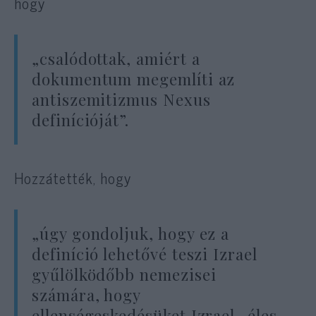
hogy
„csalódottak, amiért a
dokumentum megemlíti az
antiszemitizmus Nexus
definícióját”.
Hozzátették, hogy
„úgy gondoljuk, hogy ez a
definíció lehetővé teszi Izrael
gyűlölködőbb nemezisei
számára, hogy
ellenségeskedésüket Izrael „éles