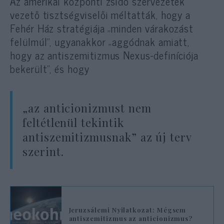
Az amerikai központi zsidó szervezetek
vezető tisztségviselői méltatták, hogy a
Fehér Ház stratégiája „minden várakozást
felülmúl”, ugyanakkor „aggódnak amiatt,
hogy az antiszemitizmus Nexus-definíciója
bekerült”, és hogy
„az anticionizmust nem
feltétlenül tekintik
antiszemitizmusnak” az új terv
szerint.
Jeruzsálemi Nyilatkozat: Mégsem
antiszemitizmus az anticionizmus?