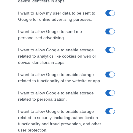
az antiszemitizmus egyik legtekintélyesebb
device identifiers in apps.
szakértője.
I want to allow my user data to be sent to
Google for online advertising purposes.
A STOP ANTISEMITISM szervezet csak a
I want to allow Google to send me
Fehér Ház új stratégiájának kritikájára
personalized advertising.
összpontosított. Közölték, hogy
I want to allow Google to enable storage
related to analytics like cookies on web or
device identifiers in apps.
„rendkívül zavarja őket a Fehér
I want to allow Google to enable storage
Ház antiszemitizmus elleni
related to functionality of the website or app.
stratégiájának több
kulcsfontosságú aspektusa. Az
I want to allow Google to enable storage
related to personalization.
országunkban tapasztalható
zsidógyűlölet válságát világosan,
I want to allow Google to enable storage
related to security, including authentication
teljes körűen és önálló
functionality and fraud prevention, and other
jelenségként kell kezelni, és a
user protection.