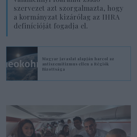
szervezet azt szorgalmazta, hogy
a kormányzat kizárólag az IHRA
definícióját fogadja el.
Magyar javaslat alapján harcol az
antiszemitizmus ellen a Régiók
Bizottsága