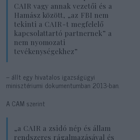
CAIR vagy annak vezetői és a
Hamász között, „az FBI nem
tekinti a CAIR-t megfelelő
kapcsolattartó partnernek” a
nem nyomozati
tevékenységekhez”
– állt egy hivatalos igazságügyi
minisztériumi dokumentumban 2013-ban.
A CAM szerint
„a CAIR a zsidó nép és állam
rendszeres rágalmazásával és