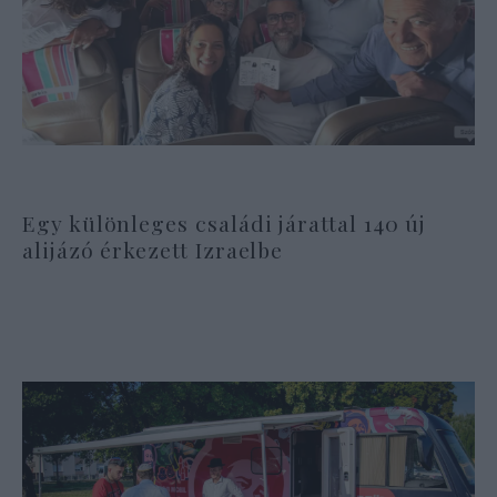
Egy különleges családi járattal 140 új
alijázó érkezett Izraelbe