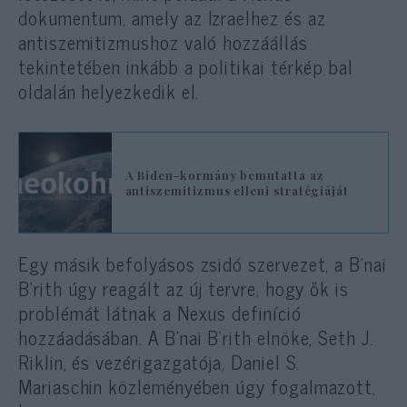
dokumentum, amely az Izraelhez és az
antiszemitizmushoz való hozzáállás
tekintetében inkább a politikai térkép bal
oldalán helyezkedik el.
A Biden-kormány bemutatta az
antiszemitizmus elleni stratégiáját
Egy másik befolyásos zsidó szervezet, a B’nai
B’rith úgy reagált az új tervre, hogy ők is
problémát látnak a Nexus definíció
hozzáadásában. A B’nai B’rith elnöke, Seth J.
Riklin, és vezérigazgatója, Daniel S.
Mariaschin közleményében úgy fogalmazott,