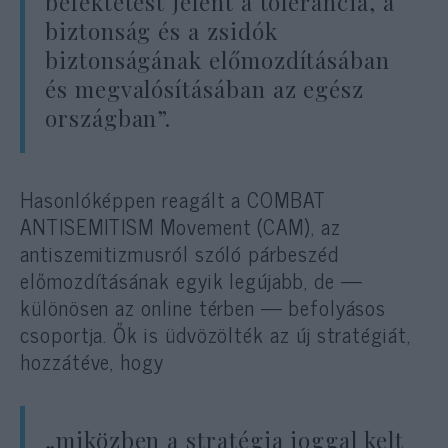
befektetést jelent a tolerancia, a
biztonság és a zsidók
biztonságának előmozdításában
és megvalósításában az egész
országban”.
Hasonlóképpen reagált a COMBAT
ANTISEMITISM Movement (CAM), az
antiszemitizmusról szóló párbeszéd
előmozdításának egyik legújabb, de —
különösen az online térben — befolyásos
csoportja. Ők is üdvözölték az új stratégiát,
hozzátéve, hogy
„miközben a stratégia joggal kelt