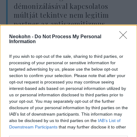
démonizálásával kapcsolatos
múltját tekintve nem legitim
partner az antiszemitizmus
elleni közös erőfeszítésben”.
Neokohn -
Do Not Process My Personal
Information
Hozzátették, hogy bár ők maguk nem
If you wish to opt-out of the sale, sharing to third parties, or
processing of your personal or sensitive information for
szerepelnek a jelentésben,
targeted advertising by us, please use the below opt-out
section to confirm your selection. Please note that after your
opt-out request is processed you may continue seeing
„a CAM, 740 vallásközi
interest-based ads based on personal information utilized by
us or personal information disclosed to third parties prior to
partnerével és több millió
your opt-out. You may separately opt-out of the further
elkötelezett, alulról jövő
disclosure of your personal information by third parties on the
IAB’s list of downstream participants. This information may
követőjével együtt készen áll
also be disclosed by us to third parties on the
IAB’s List of
arra, hogy kivegye a részét ebből
Downstream Participants
that may further disclose it to other
a létfontosságú erőfeszítésből,
third parties.