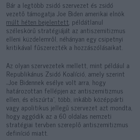
Bár a legtöbb zsidó szervezet és zsidó
vezető támogatja Joe Biden amerikai elnök
múlt héten bejelentett
, példátlanul
széleskörű stratégiáját az antiszemitizmus
elleni küzdelemről, néhányan egy csipetnyi
kritikával fűszerezték a hozzászólásaikat.
Az olyan szervezetek mellett, mint például a
Republikánus Zsidó Koalíció, amely szerint
„Joe Bidennek esélye volt arra, hogy
határozottan fellépjen az antiszemitizmus
ellen, és elszúrta”, több, inkább középpárti
vagy apolitikus jellegű szervezet azt mondta,
hogy aggódik az a 60 oldalas nemzeti
stratégiai tervben szereplő antiszemitizmus
definíció miatt.