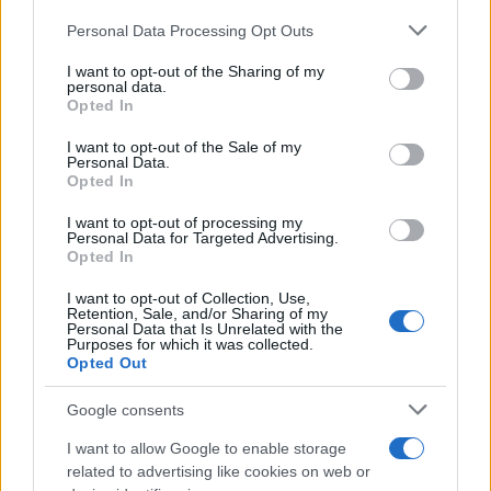
hogy visszafordítsuk az
Please note that this website/app uses one or more Google
Personal Data Processing Opt Outs
antiszemitizmus hullámzó
services and may gather and store information including but
not limited to your visit or usage behaviour. You may click to
I want to opt-out of the Sharing of my
áradatát mind az Egyesült
personal data.
grant or deny consent to Google and its third-party tags to
Opted In
Államokban, mind világszerte”.
use your data for below specified purposes in below Google
consent section.
I want to opt-out of the Sale of my
Personal Data.
Opted In
A 2019-ben alapított CAM az
I want to opt-out of processing my
antiszemitizmus elleni küzdelem
Personal Data for Targeted Advertising.
Opted In
hangadójaként tűnt fel. Tanácsadó
testületükben helyet foglal Natan Saranszkij,
I want to opt-out of Collection, Use,
Retention, Sale, and/or Sharing of my
a Zsidó Ügynökség korábbi elnöke, Joe
Personal Data that Is Unrelated with the
Purposes for which it was collected.
Liberman szenátor, Johnnie Moore tiszteletes,
Opted Out
Stuart Weinblatt konzervatív rabbi, Dr. Irwin
Cotler, Kanada holokausztoktatással és
Google consents
antiszemitizmussal foglalkozó
I want to allow Google to enable storage
különmegbízottja és Dina Porat professzor,
related to advertising like cookies on web or