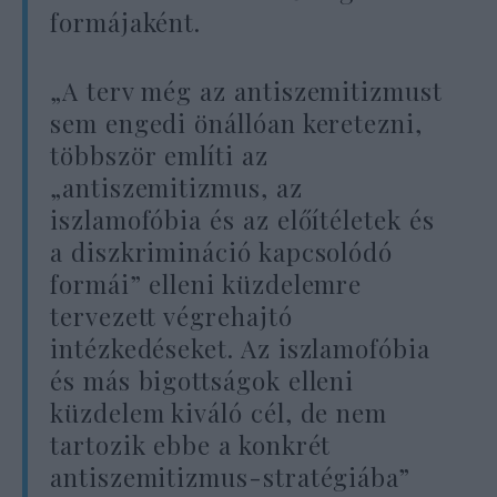
formájaként.
„A terv még az antiszemitizmust
sem engedi önállóan keretezni,
többször említi az
„antiszemitizmus, az
iszlamofóbia és az előítéletek és
a diszkrimináció kapcsolódó
formái” elleni küzdelemre
tervezett végrehajtó
intézkedéseket. Az iszlamofóbia
és más bigottságok elleni
küzdelem kiváló cél, de nem
tartozik ebbe a konkrét
antiszemitizmus-stratégiába”