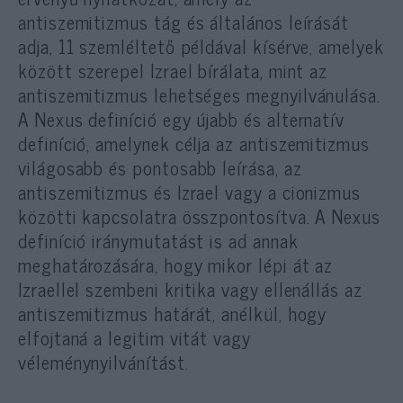
antiszemitizmus tág és általános leírását
adja, 11 szemléltető példával kísérve, amelyek
között szerepel Izrael bírálata, mint az
antiszemitizmus lehetséges megnyilvánulása.
A Nexus definíció egy újabb és alternatív
definíció, amelynek célja az antiszemitizmus
világosabb és pontosabb leírása, az
antiszemitizmus és Izrael vagy a cionizmus
közötti kapcsolatra összpontosítva. A Nexus
definíció iránymutatást is ad annak
meghatározására, hogy mikor lépi át az
Izraellel szembeni kritika vagy ellenállás az
antiszemitizmus határát, anélkül, hogy
elfojtaná a legitim vitát vagy
véleménynyilvánítást.