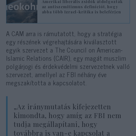
Amerikai liberális zsidók átdolgozták
az antiszemitizmus definíciót, hogy
abba több Izrael-kritika is beleférjen
A CAM arra is rámutatott, hogy a stratégia
egy részének végrehajtására kiválasztott
egyik szervezet a The Council on American-
Islamic Relations (CAIR), egy magát muszlim
polgárjogi és érdekvédelmi szervezetnek valló
szervezet, amellyel az FBI néhány éve
megszakította a kapcsolatot.
„Az iránymutatás kifejezetten
kimondta, hogy amíg az FBI nem
tudja megállapítani, hogy
továbbra is van-e kapcsolat a