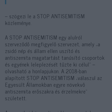
– szögezi le a STOP ANTISEMITISM
közleménye.
A STOP ANTISEMITISM egy alulról
szerveződő megfigyelő szervezet, amely „a
zsidó nép és állam ellen uszító és
antiszemita magatartást tanúsító csoportok
és egyének leleplezését tűzte ki célul” –
olvasható a honlapjukon. A 2018-ban
alapított STOP ANTISEMITISM „válaszul az
Egyesült Államokban egyre növekvő
antiszemita erőszakra és érzelmekre”
született.