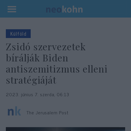
Kilépés
a
tartalomba
Külföld
Zsidó szervezetek
bírálják Biden
antiszemitizmus elleni
stratégiáját
2023. június 7. szerda, 06:13
The Jerusalem Post