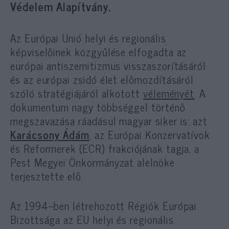
Védelem Alapítvány.
Az Európai Unió helyi és regionális
képviselőinek közgyűlése elfogadta az
európai antiszemitizmus visszaszorításáról
és az európai zsidó élet előmozdításáról
szóló stratégiájáról alkotott
véleményét
. A
dokumentum nagy többséggel történő
megszavazása ráadásul magyar siker is: azt
Karácsony Ádám
, az Európai Konzervatívok
és Reformerek (ECR) frakciójának tagja, a
Pest Megyei Önkormányzat alelnöke
terjesztette elő.
Az 1994–ben létrehozott Régiók Európai
Bizottsága az EU helyi és regionális