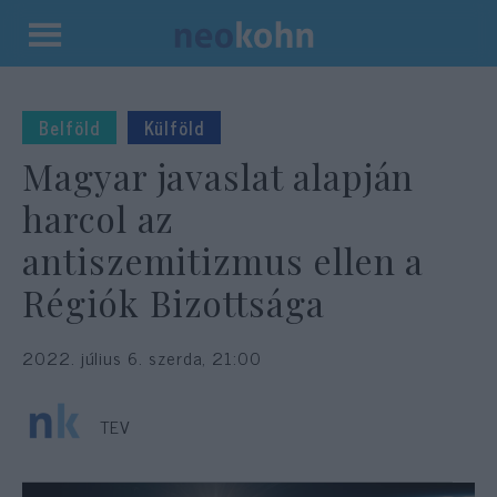
Kilépés
a
tartalomba
Belföld
Külföld
Magyar javaslat alapján
harcol az
antiszemitizmus ellen a
Régiók Bizottsága
2022. július 6. szerda, 21:00
TEV