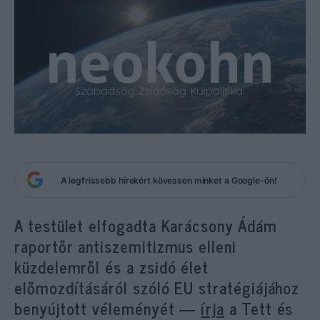
A legfrissebb hírekért kövessen minket a Google-ön!
A testület elfogadta Karácsony Ádám
raportőr antiszemitizmus elleni
küzdelemről és a zsidó élet
előmozdításáról szóló EU stratégiájához
benyújtott véleményét —
írja
a Tett és