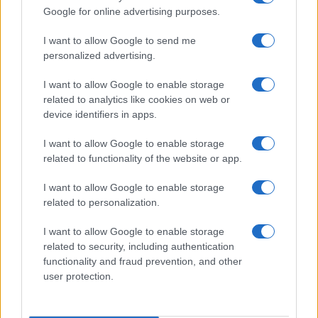
fontos részének tekintsék és
Google for online advertising purposes.
ekként értékeljék. Fel kell hívni a
I want to allow Google to send me
figyelmet a zsidó élet évezredes
personalized advertising.
hagyományaira és arra a
I want to allow Google to enable storage
számtalan fontos hozzájárulásra,
related to analytics like cookies on web or
amelyekkel a zsidó vallású vagy
device identifiers in apps.
zsidó hátterű emberek közös
I want to allow Google to enable storage
társadalmunkat és kultúránkat
related to functionality of the website or app.
gazdagították.”
I want to allow Google to enable storage
related to personalization.
Ugyancsak fontos megállapítása a testület
I want to allow Google to enable storage
által megszavazott előterjesztésnek, hogy
related to security, including authentication
functionality and fraud prevention, and other
egyetértenek azzal, hogy „a Nemzetközi
user protection.
Holokauszt Emlékezési Szövetség (IHRA)
által meghatározott
antiszemitizmus-