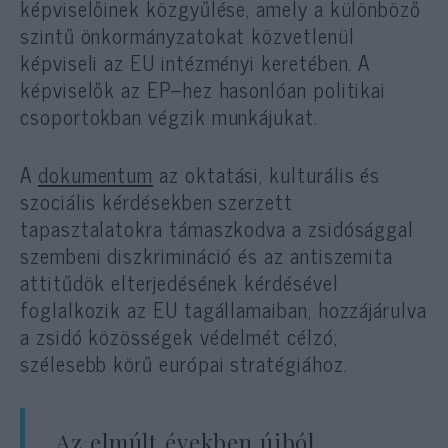
képviselőinek közgyűlése, amely a különböző
szintű önkormányzatokat közvetlenül
képviseli az EU intézményi keretében. A
képviselők az EP–hez hasonlóan politikai
csoportokban végzik munkájukat.
A
dokumentum
az oktatási, kulturális és
szociális kérdésekben szerzett
tapasztalatokra támaszkodva a zsidósággal
szembeni diszkrimináció és az antiszemita
attitűdök elterjedésének kérdésével
foglalkozik az EU tagállamaiban, hozzájárulva
a zsidó közösségek védelmét célzó,
szélesebb körű európai stratégiához.
„Az elmúlt években újból