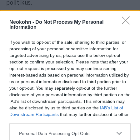
politikus.
A legnagyobb figyelem azonban az oktatás
Neokohn -
Do Not Process My Personal
területére irányult, ezzel kapcsolatban
Information
Karácsony úgy nyilatkozott:
If you wish to opt-out of the sale, sharing to third parties, or
processing of your personal or sensitive information for
targeted advertising by us, please use the below opt-out
„Bár az oktatás a tagállamok
section to confirm your selection. Please note that after your
nemzeti hatáskörébe tartozik,
opt-out request is processed you may continue seeing
interest-based ads based on personal information utilized by
úgy vélem, az oktatás területén
us or personal information disclosed to third parties prior to
van lehetőség egy páneurópai
your opt-out. You may separately opt-out of the further
disclosure of your personal information by third parties on the
kezdeményezésre az
IAB’s list of downstream participants. This information may
antiszemitizmus elleni küzdelem
also be disclosed by us to third parties on the
IAB’s List of
érdekében, és hatékonyabb
Downstream Participants
that may further disclose it to other
third parties.
lépések megtételére a zsidókkal
szembeni előítéletek lebontása
Please note that this website/app uses one or more Google
Personal Data Processing Opt Outs
services and may gather and store information including but