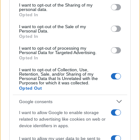
érdekében.”
not limited to your visit or usage behaviour. You may click to
I want to opt-out of the Sharing of my
personal data.
grant or deny consent to Google and its third-party tags to
Opted In
use your data for below specified purposes in below Google
consent section.
Az elfogadott dokumentum hangsúlyozza,
I want to opt-out of the Sale of my
Personal Data.
hogy
Opted In
I want to opt-out of processing my
Personal Data for Targeted Advertising.
Opted In
„a zsidó kultúra az európai
kultúra szerves része, és hogy a
I want to opt-out of Collection, Use,
Retention, Sale, and/or Sharing of my
zsidó kulturális örökséget védeni
Personal Data that Is Unrelated with the
Purposes for which it was collected.
kell az EU városaiban és
Opted Out
régióiban, illetve oly módon kell
Google consents
népszerűsíteni, hogy az arra
I want to allow Google to enable storage
ösztönözze az európaiakat, hogy
related to advertising like cookies on web or
a zsidó kulturális örökséget az
device identifiers in apps.
európai kultúra és életmód
I want to allow my user data to be sent to