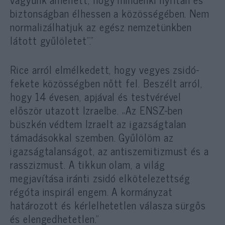
biztonságban élhessen a közösségében. Nem
normalizálhatjuk az egész nemzetünkben
látott gyűlöletet”.”
Rice arról elmélkedett, hogy vegyes zsidó-
fekete közösségben nőtt fel. Beszélt arról,
hogy 14 évesen, apjával és testvérével
először utazott Izraelbe. „Az ENSZ-ben
büszkén védtem Izraelt az igazságtalan
támadásokkal szemben. Gyűlölöm az
igazságtalanságot, az antiszemitizmust és a
rasszizmust. A tikkun olam, a világ
megjavítása iránti zsidó elkötelezettség
régóta inspirál engem. A kormányzat
határozott és kérlelhetetlen válasza sürgős
és elengedhetetlen.”