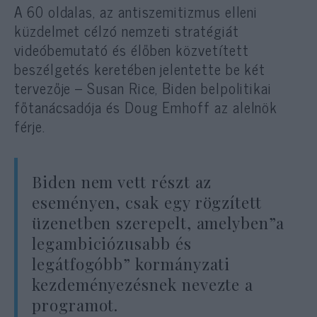
A 60 oldalas, az antiszemitizmus elleni
küzdelmet célzó nemzeti stratégiát
videóbemutató és élőben közvetített
beszélgetés keretében jelentette be két
tervezője – Susan Rice, Biden belpolitikai
főtanácsadója és Doug Emhoff az alelnök
férje.
Biden nem vett részt az
eseményen, csak egy rögzített
üzenetben szerepelt, amelyben”a
legambiciózusabb és
legátfogóbb” kormányzati
kezdeményezésnek nevezte a
programot.