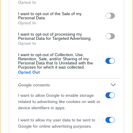
alsóbbrendű, konkurens Nexus
Opted In
use your data for below specified purposes in below Google
definíciót is”
consent section.
I want to opt-out of the Sale of my
Personal Data.
Opted In
– mondta a csoport. „Ez szembemegy a terv
I want to opt-out of processing my
Personal Data for Targeted Advertising.
azon állításával, miszerint „Ha nem tudjuk
Opted In
megnevezni, azonosítani és beismerni a
I want to opt-out of Collection, Use,
problémát, akkor nem tudunk hozzáfogni a
Retention, Sale, and/or Sharing of my
Personal Data that Is Unrelated with the
megoldásához”.
Purposes for which it was collected.
Opted Out
Google consents
„Az IHRA alapelvként való
I want to allow Google to enable storage
használatának mellőzése tátongó
related to advertising like cookies on web or
űrt okoz; miközben a terv
device identifiers in apps.
elismeri, hogy a zsidókat
I want to allow my user data to be sent to
Izraelhez való kötődésük miatt
Google for online advertising purposes.
támadják, nem nevezi meg a