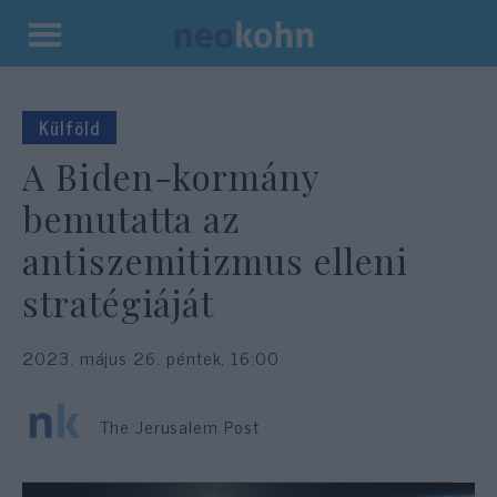
Kilépés
a
tartalomba
Külföld
A Biden-kormány
bemutatta az
antiszemitizmus elleni
stratégiáját
2023. május 26. péntek, 16:00
The Jerusalem Post