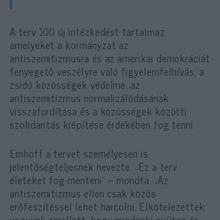
A terv 100 új intézkedést tartalmaz,
amelyeket a kormányzat az
antiszemitizmusra és az amerikai demokráciát
fenyegető veszélyre való figyelemfelhívás, a
zsidó közösségek védelme, az
antiszemitizmus normalizálódásának
visszafordítása és a közösségek közötti
szolidaritás kiépítése érdekében fog tenni.
Emhoff a tervet személyesen is
jelentőségteljesnek nevezte. „Ez a terv
életeket fog menteni” – mondta. „Az
antiszemitizmus ellen csak közös
erőfeszítéssel lehet harcolni. Elkötelezettek
vagyunk amellett, hogy mindenki nyíltan és