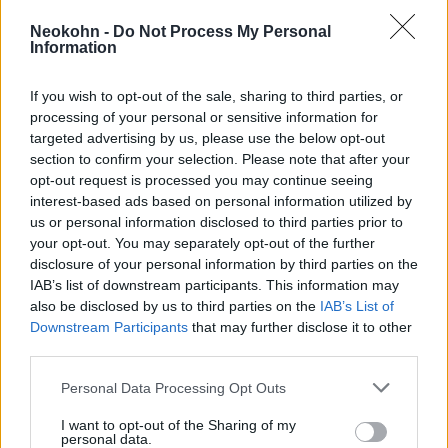
Államok 2023-ban”
Neokohn -
Do Not Process My Personal
Information
A StopAntiszemitism megfigyelőcsoport
If you wish to opt-out of the sale, sharing to third parties, or
szerint a Biden-kormányzat terve „minden
processing of your personal or sensitive information for
tekintetben alulmarad”.
targeted advertising by us, please use the below opt-out
section to confirm your selection. Please note that after your
opt-out request is processed you may continue seeing
interest-based ads based on personal information utilized by
„A legnagyobb antiszemitizmus-
us or personal information disclosed to third parties prior to
ellenes szervezetek tanácsaival
your opt-out. You may separately opt-out of the further
disclosure of your personal information by third parties on the
ellentétben a terv nem használja
IAB’s list of downstream participants. This information may
az IHRA definícióját annak
also be disclosed by us to third parties on the
IAB’s List of
Downstream Participants
that may further disclose it to other
meghatározására, hogy mi számít
third parties.
antiszemitizmusnak, ehelyett egy
Please note that this website/app uses one or more Google
rövid bekezdésbe szorítja azt,
Personal Data Processing Opt Outs
services and may gather and store information including but
amely tartalmazza az
not limited to your visit or usage behaviour. You may click to
I want to opt-out of the Sharing of my
personal data.
grant or deny consent to Google and its third-party tags to