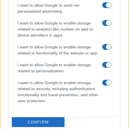
I want to allow Google to send me
cionizmusellenességet az
personalized advertising.
antiszemitizmus elsődleges
formájaként”
I want to allow Google to enable storage
related to analytics like cookies on web or
device identifiers in apps.
– folytatta a StopAntiszemitizmus. „A terv az
I want to allow Google to enable storage
related to functionality of the website or app.
antiszemitizmust sem engedi önállóan
megállni a helyét, mivel többször említi az
I want to allow Google to enable storage
„antiszemitizmus, az iszlamofóbia és az
related to personalization.
előítéletek és a diszkrimináció kapcsolódó
I want to allow Google to enable storage
formái” elleni küzdelemre tervezett
related to security, including authentication
végrehajtó intézkedéseket. Az iszlamofóbia
functionality and fraud prevention, and other
és más bigottságok elleni küzdelem kiváló
user protection.
cél, de nem tartozik ebbe a konkrét
antiszemitizmus-stratégiába”.”
CONFIRM