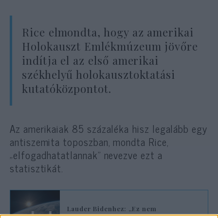
Rice elmondta, hogy az amerikai
Holokauszt Emlékmúzeum jövőre
indítja el az első amerikai
székhelyű holokausztoktatási
kutatóközpontot.
Az amerikaiak 85 százaléka hisz legalább egy
antiszemita toposzban, mondta Rice,
„elfogadhatatlannak” nevezve ezt a
statisztikát.
Lauder Bidenhez: „Ez nem
Németország 1938-ban, ez az Egyesült