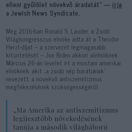
elleni gyűlölet növekvő áradatát” —
írja
a Jewish News Syndicate.
Még 2016-ban Ronald S. Lauder, a Zsidó
Világkongresszus elnöke adta át a Theodor
Herzl-díjat – a szervezet legmagasabb
kitüntetését – Joe Biden akkori alelnöknek.
Március 26-án levelet írt a mostani amerikai
elnöknek, akit „a zsidó nép barátjának”
nevezett, a növekvő antiszemitizmus
megfékezésének szükségességéről.
„Ma Amerika az antiszemitizmus
legijesztőbb növekedésének
tanúja a második világháború