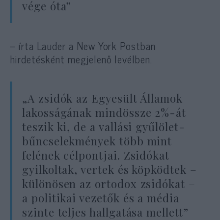
vége óta”
– írta Lauder a New York Postban
hirdetésként megjelenő levélben.
„A zsidók az Egyesült Államok
lakosságának mindössze 2%-át
teszik ki, de a vallási gyűlölet-
bűncselekmények több mint
felének célpontjai. Zsidókat
gyilkoltak, vertek és köpködtek –
különösen az ortodox zsidókat –
a politikai vezetők és a média
szinte teljes hallgatása mellett”