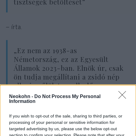
tisztségek betöltését”
– írta.
„Ez nem az 1938-as
Németország, ez az Egyesült
Államok 2023-ban. Elnök úr, csak
ön tudja megállítani a zsidó nép
elleni gyűlölet emelkedő
áradatát”.
Neokohn -
Do Not Process My Personal
Information
If you wish to opt-out of the sale, sharing to third parties, or
Lauder sürgette Bident, hogy „a
processing of your personal or sensitive information for
leghatározottabban” jelentse ki, hogy a
targeted advertising by us, please use the below opt-out
zsidógyűlölet veszélyes és Amerika-ellenes.
section to confirm your selection. Please note that after your