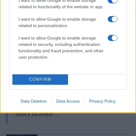
I want to allow Google to enable storage
„Ez nem csak demokrata vagy
related to functionality of the website or app.
republikánus kérdés”
I want to allow Google to enable storage
related to personalization.
– írta Lauder.
I want to allow Google to enable storage
related to security, including authentication
functionality and fraud prevention, and other
user protection.
„Nem csak a baloldalról vagy a
jobboldalról jön. És ez nem csak
a nem zsidók részéről érkező
CONFIRM
probléma. … Nem fogok
hallgatni, amikor a zsidók
Data Deletion
Data Access
Privacy Policy
gyűlölettel szembesülnek
Amerikában”.