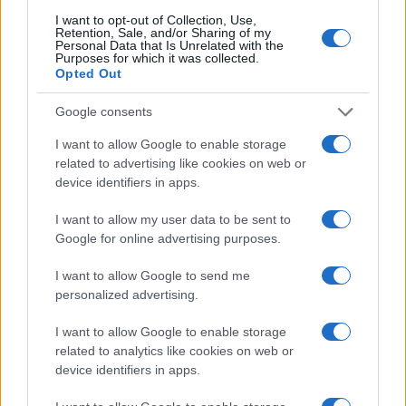
értékeit”
I want to opt-out of Collection, Use,
Retention, Sale, and/or Sharing of my
Personal Data that Is Unrelated with the
Purposes for which it was collected.
Opted Out
– írta Lauder.
Google consents
Harmadszor
, Biden utasítsa az oktatási és
I want to allow Google to enable storage
related to advertising like cookies on web or
az igazságügyi minisztériumot, hogy
device identifiers in apps.
vizsgálják ki az egyetemi antiszemitizmust. A
2019-es végrehajtási rendelet értelmében,
I want to allow my user data to be sent to
amely az antiszemitizmust a VI. cikkely
Google for online advertising purposes.
hatálya alá helyezte, a főiskolák és
I want to allow Google to send me
egyetemek elvileg elveszítik a szövetségi
personalized advertising.
finanszírozást, ha megengedik a zsidókkal
I want to allow Google to enable storage
szembeni diszkriminációt.
related to analytics like cookies on web or
device identifiers in apps.