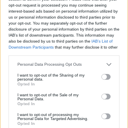
Felszólította továbbá az amerikai elnököt,
opt-out request is processed you may continue seeing
interest-based ads based on personal information utilized by
hogy három dolgot tegyen.
us or personal information disclosed to third parties prior to
your opt-out. You may separately opt-out of the further
disclosure of your personal information by third parties on the
Először
is, Biden mondja el az amerikaiaknak,
IAB’s list of downstream participants. This information may
hogy „az antiszemitizmus nem különbözik a
also be disclosed by us to third parties on the
IAB’s List of
rasszizmustól” egy nagyszabású beszédében.
Downstream Participants
that may further disclose it to other
third parties.
Másodszor
, az elnök hívja ki azokat, köztük
Please note that this website/app uses one or more Google
Personal Data Processing Opt Outs
„saját pártjának szélsőségesen progresszív
services and may gather and store information including but
not limited to your visit or usage behaviour. You may click to
I want to opt-out of the Sharing of my
tagjait”, akik támogatják az Izrael elleni
personal data.
grant or deny consent to Google and its third-party tags to
Opted In
bojkottot és az Izrael kirekesztését.
use your data for below specified purposes in below Google
consent section.
I want to opt-out of the Sale of my
Personal Data.
Opted In
„Ezek az emberek nem képviselik
I want to opt-out of processing my
az Ön értékeit, a Demokrata Párt
Personal Data for Targeted Advertising.
Opted In
értékeit vagy az országunk