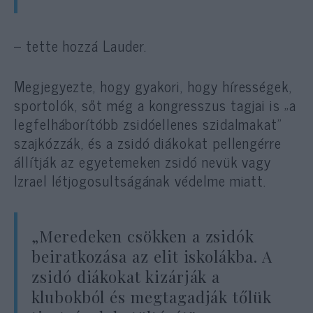
– tette hozzá Lauder.
Megjegyezte, hogy gyakori, hogy hírességek,
sportolók, sőt még a kongresszus tagjai is „a
legfelháborítóbb zsidóellenes szidalmakat”
szajkózzák, és a zsidó diákokat pellengérre
állítják az egyetemeken zsidó nevük vagy
Izrael létjogosultságának védelme miatt.
„Meredeken csökken a zsidók
beiratkozása az elit iskolákba. A
zsidó diákokat kizárják a
klubokból és megtagadják tőlük