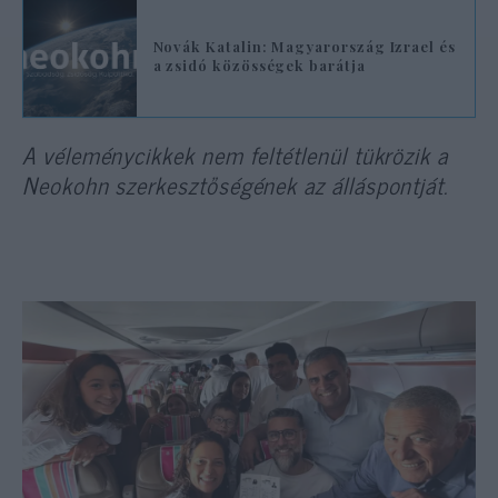
Novák Katalin: Magyarország Izrael és
a zsidó közösségek barátja
A véleménycikkek nem feltétlenül tükrözik a
Neokohn szerkesztőségének az álláspontját.