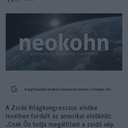
A legfrissebb hírekért kövessen minket a Google-ön!
A Zsidó Világkongresszus elnöke
levélben fordult az amerikai elnökhöz:
„Csak Ön tudja megállítani a zsidó nép