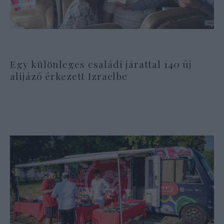
Egy különleges családi járattal 140 új
alijázó érkezett Izraelbe