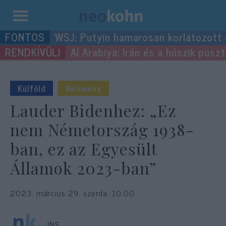
Kilépés
WSJ: Putyin hamarosan korlátozott
a
Al Arabiya: Irán és a húszik pus
tartalomba
Külföld
Vélemény
Lauder Bidenhez: „Ez
nem Németország 1938-
ban, ez az Egyesült
Államok 2023-ban”
2023. március 29. szerda, 10:00
JNS