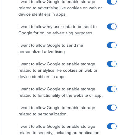
I want to allow Google to enable storage
túlmozgásos európai uniós
related to advertising like cookies on web or
diplomaták felesleges energiáit.
device identifiers in apps.
I want to allow my user data to be sent to
Google for online advertising purposes.
Arról már nem is beszélve, hogy
I want to allow Google to send me
meglehetősen furcsa optikája van annak,
personalized advertising.
ahogyan Európa távoli vidékek, távoli
lakóinak próbálja elvinni a békét (úgy tűnik,
I want to allow Google to enable storage
páran hamar megfeledkeztek arról, hogy ezt
related to analytics like cookies on web or
device identifiers in apps.
mekkora sikerrel csináltuk 20 éven át
Afganisztánban), miközben a második
I want to allow Google to enable storage
világháború óta zajló egyik legnagyobb
related to functionality of the website or app.
konfliktus dúl a kontinensen… de Borrell úr
I want to allow Google to enable storage
továbbra is arról ábrándozik, hogy
related to personalization.
Brüsszelnek majd helyet szorítanak a közel-
I want to allow Google to enable storage
keleti béketeremtés füstös szobáiban,
related to security, including authentication