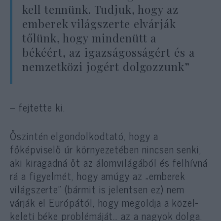
kell tennünk. Tudjuk, hogy az
emberek világszerte elvárják
tőlünk, hogy mindenütt a
békéért, az igazságosságért és a
nemzetközi jogért dolgozzunk”
– fejtette ki.
Őszintén elgondolkodtató, hogy a
főképviselő úr környezetében nincsen senki,
aki kiragadná őt az álomvilágából és felhívná
rá a figyelmét, hogy amúgy az „emberek
világszerte” (bármit is jelentsen ez) nem
várják el Európától, hogy megoldja a közel-
keleti béke problémáját… az a nagyok dolga.