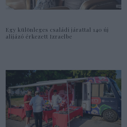
Egy különleges családi járattal 140 új
alijázó érkezett Izraelbe