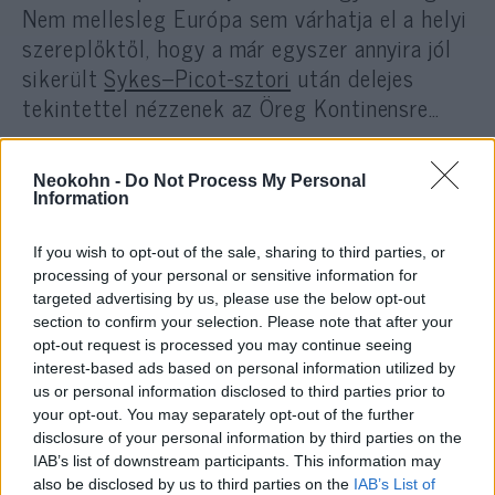
Nem mellesleg Európa sem várhatja el a helyi
szereplőktől, hogy a már egyszer annyira jól
sikerült
Sykes–Picot-sztori
után delejes
tekintettel nézzenek az Öreg Kontinensre…
Neokohn -
Do Not Process My Personal
Information
Ember! Most jövök a Templom-
hegyről!
If you wish to opt-out of the sale, sharing to third parties, or
processing of your personal or sensitive information for
targeted advertising by us, please use the below opt-out
Az igazság az, hogy mire Európa feleszmélt –
section to confirm your selection. Please note that after your
ha feleszmélt egyáltalán –, hogy rajta kívül
opt-out request is processed you may continue seeing
mindenki profin űzi a geopolitikát, addigra az
interest-based ads based on personal information utilized by
us or personal information disclosed to third parties prior to
Egyesült Államok már letárgyalt egy
your opt-out. You may separately opt-out of the further
Ábrahám-egyezményt, Kína egy szaúdi-iráni
disclosure of your personal information by third parties on the
kiegyezést, Oroszország pedig a tőle
IAB’s list of downstream participants. This information may
also be disclosed by us to third parties on the
IAB’s List of