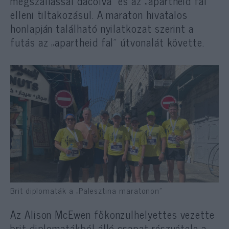
megszállással dacolva” és az „apartheid fal”
elleni tiltakozásul. A maraton hivatalos
honlapján található nyilatkozat szerint a
futás az „apartheid fal” útvonalát követte.
Brit diplomaták a „Palesztina maratonon”
Az Alison McEwen főkonzulhelyettes vezette
brit diplomatákból álló csapat részvétele a