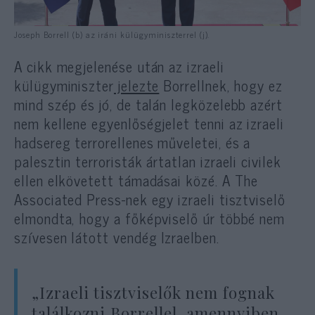
Joseph Borrell (b) az iráni külügyminiszterrel (j).
A cikk megjelenése után az izraeli
külügyminiszter
jelezte
Borrellnek, hogy ez
mind szép és jó, de talán legközelebb azért
nem kellene egyenlőségjelet tenni az izraeli
hadsereg terrorellenes műveletei, és a
palesztin terroristák ártatlan izraeli civilek
ellen elkövetett támadásai közé. A The
Associated Press-nek egy izraeli tisztviselő
elmondta, hogy a főképviselő úr többé nem
szívesen látott vendég Izraelben.
„Izraeli tisztviselők nem fognak
találkozni Borrellel, amennyiben