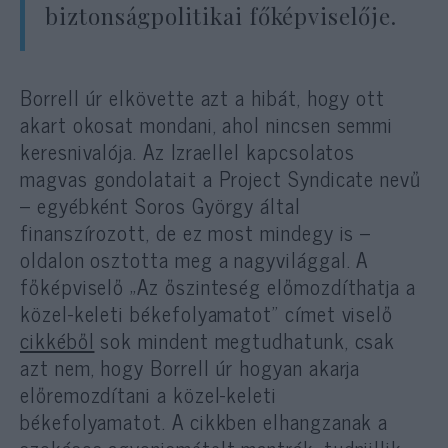
biztonságpolitikai főképviselője.
Borrell úr elkövette azt a hibát, hogy ott
akart okosat mondani, ahol nincsen semmi
keresnivalója. Az Izraellel kapcsolatos
magvas gondolatait a Project Syndicate nevű
– egyébként Soros György által
finanszírozott, de ez most mindegy is –
oldalon osztotta meg a nagyvilággal. A
főképviselő „Az őszinteség előmozdíthatja a
közel-keleti békefolyamatot” címet viselő
cikkéből
sok mindent megtudhatunk, csak
azt nem, hogy Borrell úr hogyan akarja
előremozdítani a közel-keleti
békefolyamatot. A cikkben elhangzanak a