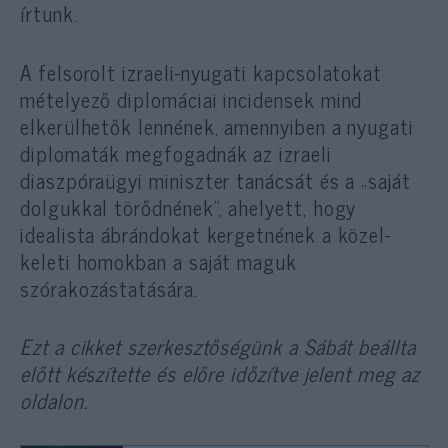
írtunk.
A felsorolt izraeli-nyugati kapcsolatokat
mételyező diplomáciai incidensek mind
elkerülhetők lennének, amennyiben a nyugati
diplomaták megfogadnák az izraeli
diaszpóraügyi miniszter tanácsát és a „saját
dolgukkal törődnének”, ahelyett, hogy
idealista ábrándokat kergetnének a közel-
keleti homokban a saját maguk
szórakozástatására.
Ezt a cikket szerkesztőségünk a Sábát beállta
előtt készítette és előre időzítve jelent meg az
oldalon.