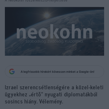
A legfrissebb hírekért kövessen minket a Google-ön!
Izrael szerencsétlenségére a közel-keleti
ügyekhez „értő” nyugati diplomatákból
sosincs hiány. Vélemény.