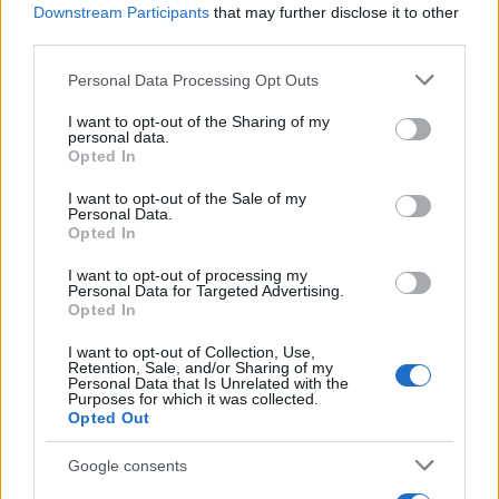
megszokott kifinomultsággal és
Downstream Participants
that may further disclose it to other
módszerekkel, egy katonai intervenció
third parties.
keretében indított bombázóhadjárattal
Please note that this website/app uses one or more Google
Personal Data Processing Opt Outs
„teremtett békét” a polgárháború sújtotta
services and may gather and store information including but
Szíriában (értsd: a saját érdekei mentén
not limited to your visit or usage behaviour. You may click to
I want to opt-out of the Sharing of my
personal data.
megvédte a szír rezsimet a bukástól). Európa
grant or deny consent to Google and its third-party tags to
Opted In
use your data for below specified purposes in below Google
közben elaludt, és az amúgy is botrányos
consent section.
I want to opt-out of the Sale of my
2015-ös
iráni atomalku
óta nem tudja magát
Personal Data.
komoly szereplőként feltüntetni a térségben.
Opted In
I want to opt-out of processing my
Personal Data for Targeted Advertising.
Opted In
Azóta pedig eltelt 8 év, ráadásul
I want to opt-out of Collection, Use,
Európa a következő pár évtizedre
Retention, Sale, and/or Sharing of my
Personal Data that Is Unrelated with the
megnyerte magának a
Purposes for which it was collected.
Opted Out
megnyerhetetlen ukrajnai
konfliktust is, amely minden
Google consents
bizonnyal majd szépen leköti a