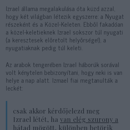
Izrael állama megalakulása óta küzd azzal,
hogy két világban létezik egyszerre: a Nyugat
részeként és a Közel-Keleten. Ebből fakadóan
a közel-keletieknek Izrael sokszor túl nyugati
(a keresztesek előretolt helyőrsége!), a
nyugatiaknak pedig túl keleti.
Az arabok tengerében Izrael háborúk sorával
volt kénytelen bebizonyítani, hogy neki is van
helye a nap alatt. Izmael fiai megtanulták a
leckét:
csak akkor kérdőjelezd meg
Izrael létét, ha
van elég szurony a
hátad mögött
, különben betörik