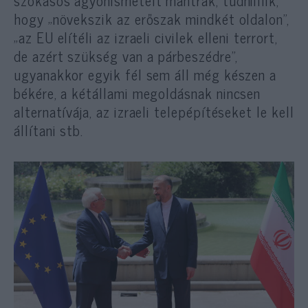
szokásos agyonismételt mantrák, tudniillik,
hogy „növekszik az erőszak mindkét oldalon”,
„az EU elítéli az izraeli civilek elleni terrort,
de azért szükség van a párbeszédre”,
ugyanakkor egyik fél sem áll még készen a
békére, a kétállami megoldásnak nincsen
alternatívája, az izraeli telepépítéseket le kell
állítani stb.