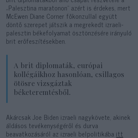
„Palesztina maratonon” azért is érdekes, mert
McEwen Diane Corner főkonzullal együtt
döntő szerepet játszik a megrekedt izraeli-
palesztin békefolyamat ösztönzésére irányuló
brit erőfeszítésekben.
A brit diplomaták, európai
kollégáikhoz hasonlóan, csillagos
ötösre vizsgáztak
béketeremtésből.
Akárcsak Joe Biden izraeli nagykövete, akinek
áldásos tevékenységéről és durva
beavatkozásáról az izraeli belpolitikába
itt