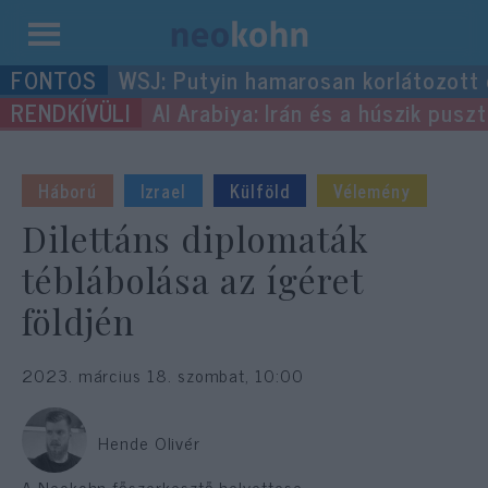
Kilépés
WSJ: Putyin hamarosan korlátozott
a
Al Arabiya: Irán és a húszik pus
tartalomba
Háború
Izrael
Külföld
Vélemény
Dilettáns diplomaták
téblábolása az ígéret
földjén
2023. március 18. szombat, 10:00
Hende Olivér
A Neokohn főszerkesztő-helyettese