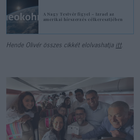
A Nagy Testvér figyel – Izrael az
amerikai hírszerzés célkeresztjében
Hende Olivér összes cikkét elolvashatja
itt
.