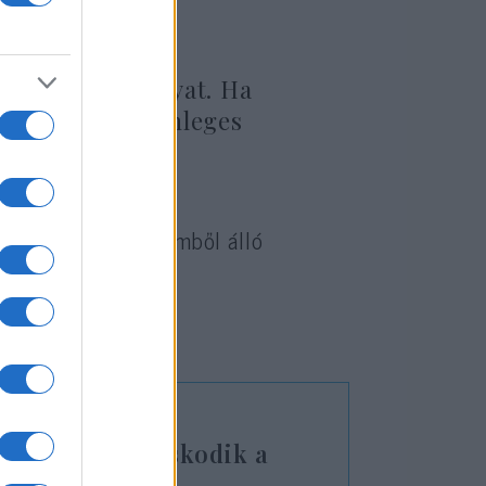
l találtam aranyat. Ha
yon-nagyon különleges
erint egy több szemből álló
itt
olvasható.
zett érme tanúskodik a
lkelésről