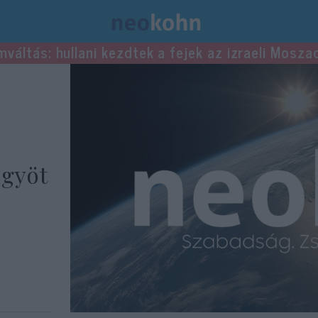
mváltás: hullani kezdtek a fejek az izraeli Mosza
ngyöt