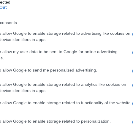
ondta:
lected.
Out
„Régészként talán egy vagy két alkalomma
consents
valaki aranyékszert talál, az valami nag
o allow Google to enable storage related to advertising like cookies on
dolog.”
evice identifiers in apps.
o allow my user data to be sent to Google for online advertising
s.
értetlen állapotban megőrződött gyöngy Goláni sz
to allow Google to send me personalized advertising.
klánc vagy karkötő része lehetett.
o allow Google to enable storage related to analytics like cookies on
sido.com cikkének folytatása a rendkívüli leletről
evice identifiers in apps.
o allow Google to enable storage related to functionality of the website
o allow Google to enable storage related to personalization.
Holt-tengernél felfede
rómaiak elleni zsidó fe