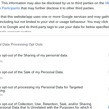
aranyból készült leletek viszonylag ritkák. A gyö
. This information may also be disclosed by us to third parties on the
IA
önleges és összetett, feltehetőleg Mezopotámiábó
Participants
that may further disclose it to other third parties.
 eredményezte, hogy az efféle darabok nem terjedt
 that this website/app uses one or more Google services and may gath
including but not limited to your visit or usage behaviour. You may click 
yöngyöt a 18 éves Hálel Feidman találta, aki polgá
 to Google and its third-party tags to use your data for below specifi
ogle consent section.
átszitálási projekten.
l Data Processing Opt Outs
öntöttem a vödör tartalmát a szitára, és elkezdte
tásról érkezett törmeléket. Hirtelen észrevettem, 
o opt-out of the Sharing of my personal data.
cskében, valami rendkívüli, amilyet még sosem lát
In
 megállapította, hogy egy aranyból készült gyöng
o opt-out of the Sale of my Personal Data.
atott volt”
In
esélte.
to opt-out of processing my Personal Data for Targeted
ing.
In
 Amir Goláni, az izraeli Régészeti Hatóság antik é
o opt-out of Collection, Use, Retention, Sale, and/or Sharing
ersonal Data that Is Unrelated with the Purposes for which it