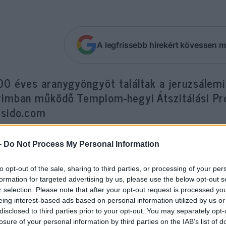
A legfrissebb hírekért kövessen m
00 éves aranygyöngyöt találtak a jeruzsálem
rimban működő Templom-hegyi Átszitálási Pro
Zsido.com
ómai kor végéről származó, különleges formájú gy
-
Do Not Process My Personal Information
án kitermelt földből került elő. Az elkészítéséhez
önösen magas szintű mesterségbeli tudásról tanú
to opt-out of the sale, sharing to third parties, or processing of your per
formation for targeted advertising by us, please use the below opt-out s
atjait kapcsolta egybe, és így alkotta meg a gyű
r selection. Please note that after your opt-out request is processed y
eing interest-based ads based on personal information utilized by us or
elet azért is nagyon értékes, mert a régészeti ása
disclosed to third parties prior to your opt-out. You may separately opt-
losure of your personal information by third parties on the IAB’s list of