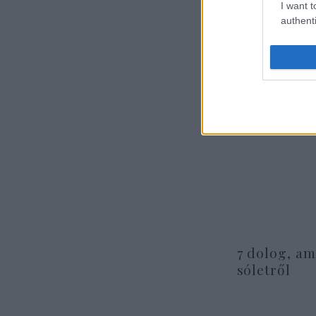
I want t
authenti
7 dolog, am
sóletről