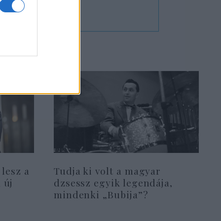
 lesz a
Tudja ki volt a magyar
 új
dzsessz egyik legendája,
mindenki „Bubija”?