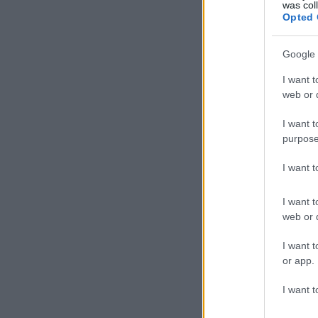
elm
was col
Opted 
Google 
I want t
web or d
I want t
purpose
A s
I want 
nya
I want t
A Z
web or d
I want t
or app.
I want t