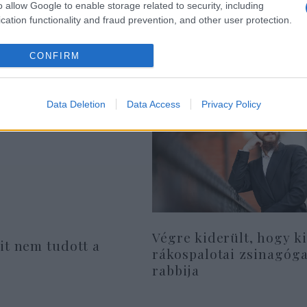
o allow Google to enable storage related to security, including
cation functionality and fraud prevention, and other user protection.
CONFIRM
Data Deletion
Data Access
Privacy Policy
Végre kiderült, hogy ki
it nem tudott a
rákospalotai zsinagóga
rabbija