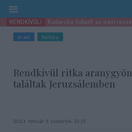
Kilépés
Kudarcba fulladt az iráni rezsi
a
tartalomba
Izrael
Kultúra
Rendkívül ritka aranygyö
találtak Jeruzsálemben
2023. február 9. csütörtök, 21:15