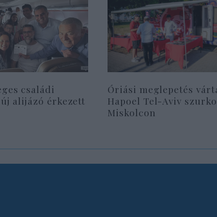
eges családi
Óriási meglepetés várt
 új alijázó érkezett
Hapoel Tel-Aviv szurko
Miskolcon