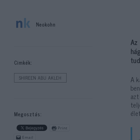
Neokohn
Az 
hág
tud
Cimkék:
A k
SHIREEN ABU AKLEH
ben
azt
tel
éle
Megosztás:
Print
Email