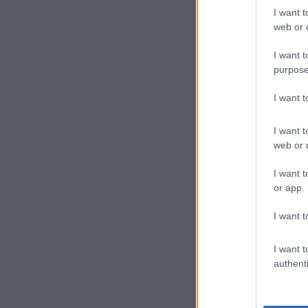
I want t
web or d
I want t
purpose
I want 
I want t
Jaí
web or d
köz
I want t
tet
or app.
Az 
I want t
lőt
I want t
saj
authenti
A h