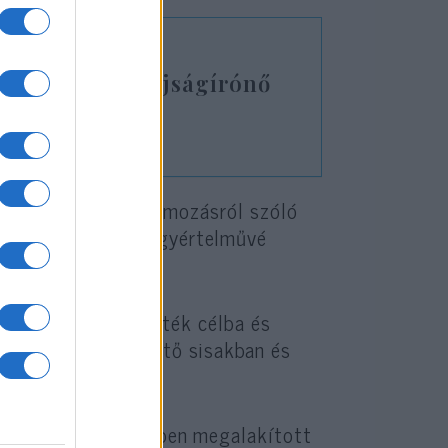
” a palesztin újságírónő
izsgálása
ter az amerikai nyomozásról szóló
lmazott meg, és egyértelművé
hatóságokkal.
ogy szándékosan vették célba és
t, aki jól felismerhető sisakban és
vizsgálására 2002-ben megalakított