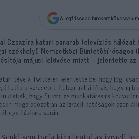
A legfrissebb hírekért kövessen m
al-Dzsazíra katari pánarab televíziós hálózat 
ai székhelyű Nemzetközi Büntetőbíróságon (IC
ósítója májusi lelövése miatt – jelentette az 
atari tévé a Twitteren jelentette be, hogy jogi cs
yújtotta a keresetet. Ebben azt állítják, hogy új 
 mutatják, hogy Sirinre és munkatársaira közvetlenü
jesen megalapozatlan az izraeli hatóságok azon állí
tét egy tűzharc során.
„Senki sem fogja kihallgatni az izraeli ha