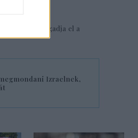
lakozott, azonban
és Kína nem fogadja el a
 megmondani Izraelnek,
át