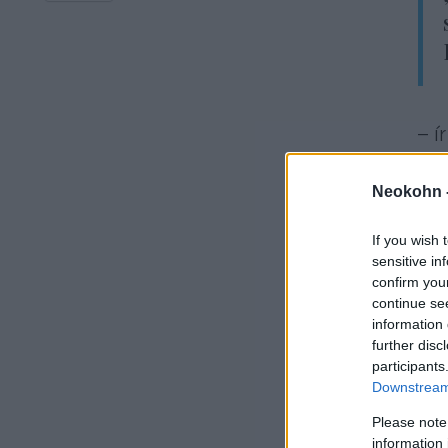
– í
Neokohn 
If you wish 
sensitive in
confirm you
continue se
information 
– e
further disc
participants
Downstream 
Please note
information 