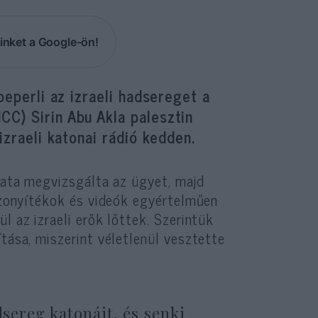
inket a Google-ön!
beperli az izraeli hadsereget a
C) Sirin Abu Akla palesztin
izraeli katonai rádió kedden.
apata megvizsgálta az ügyet, majd
bizonyítékok és videók egyértelműen
l az izraeli erők lőttek. Szerintük
tása, miszerint véletlenül vesztette
dsereg katonáit, és senki