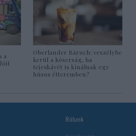
Oberlander Báruch: veszélybe
a a
kerül a kóserság, ha
lóit
tejeskávét is kínálnak egy
húsos étteremben?
Rólunk
Szerzői jogok