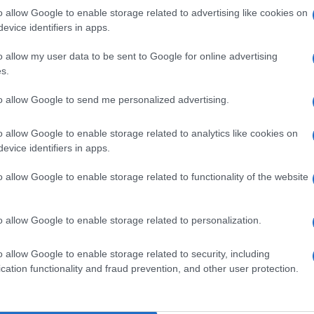
o allow Google to enable storage related to advertising like cookies on
evice identifiers in apps.
Ganz szerint „nagy hiba
o allow my user data to be sent to Google for online advertising
s.
halálának amerikai kiv
to allow Google to send me personalized advertising.
o allow Google to enable storage related to analytics like cookies on
r Lapid miniszterelnök és Beni Ganz védelmi minisz
evice identifiers in apps.
lemény közzététele után kemény üzeneteket foga
o allow Google to enable storage related to functionality of the website
ték, hogy nem fognak együttműködni az amerikai 
al-Dzsazíra azzal vádolja az izraeli hadsereget, h
o allow Google to enable storage related to personalization.
ték le az izraeli katonai razziáról tudósító riporter
o allow Google to enable storage related to security, including
tó feliratú golyóálló mellényben volt.
cation functionality and fraud prevention, and other user protection.
áborús és emberiesség elleni bűncselekmények ki