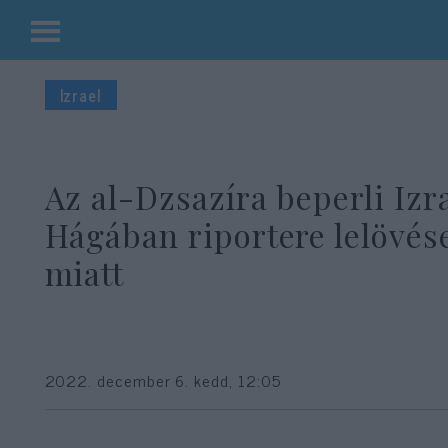
Kilépés
a
Izrael
tartalomba
Az al-Dzsazíra beperli Izra
Hágában riportere lelövés
miatt
2022. december 6. kedd, 12:05