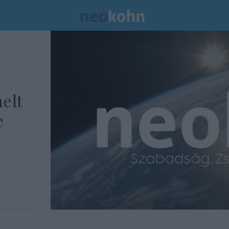
elt
e