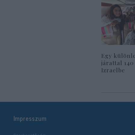
Egy különl
járattal 140
Izraelbe
Impresszum
Szerkesztőség: