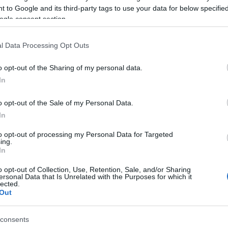
Valószínüleg izraeli go
 to Google and its third-party tags to use your data for below specifi
újságírónő halálát
ogle consent section.
l Data Processing Opt Outs
 Aklát tavaly májusban lőtték agyon a márciusban
o opt-out of the Sharing of my personal data.
In
lyben számos izraeli várost és települést ért t
oltak be Ciszjordánia északi részén, Dzsenínben a
o opt-out of the Sale of my Personal Data.
artóztassanak terrortevékenységgel gyanúsított p
In
to opt-out of processing my Personal Data for Targeted
örözött palesztinokat nem találták meg, s a vártná
ing.
In
ekülttábor elhagyásakor tűzharc tört ki palesztin 
sereg szerint ezek során a került kereszttűzbe az 
o opt-out of Collection, Use, Retention, Sale, and/or Sharing
ersonal Data that Is Unrelated with the Purposes for which it
lected.
Out
vemberben az FBI úgy
döntött
, hogy saját vizsgála
ülményeinek megállapítására.
consents