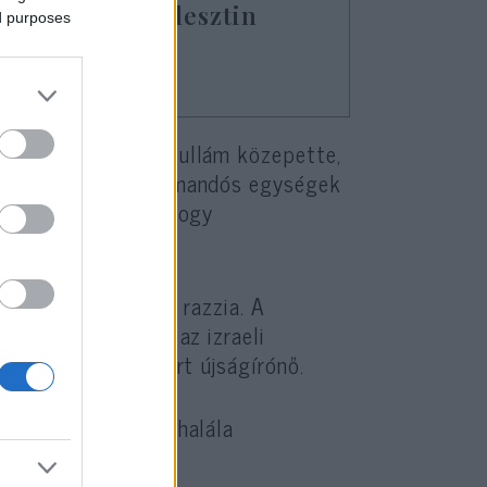
lyó okozta a palesztin
ed purposes
 kezdődött terrorhullám közepette,
ámadás. Katonai kommandós egységek
 menekülttáborba, hogy
alesztinokat.
l tovább tartott a razzia. A
fegyveresekkel, s az izraeli
arab világban ismert újságírónő.
tot indít Abu Akla halála