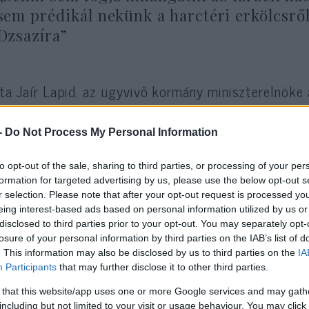
sem prédikál nekünk a harctéri erkölcsrő
Dzsazíra”
rta Jaír Lapid, az ügyvivő kormány miniszterelnöke 
-
Do Not Process My Personal Information
Az izraeli hadsereg illetékesei három hón
hogy a palesztin-amerikai újságírónővel 
to opt-out of the sale, sharing to third parties, or processing of your per
formation for targeted advertising by us, please use the below opt-out s
a katonák véletlen lövése végzett Dzsenín
r selection. Please note that after your opt-out request is processed y
eing interest-based ads based on personal information utilized by us or
disclosed to third parties prior to your opt-out. You may separately opt-
mlékeztetett a Jediót Ahronót című újság hírportálj
losure of your personal information by third parties on the IAB’s list of
. This information may also be disclosed by us to third parties on the
IA
Participants
that may further disclose it to other third parties.
 that this website/app uses one or more Google services and may gath
including but not limited to your visit or usage behaviour. You may click 