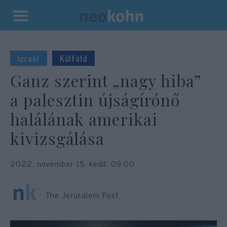
Kilépés
a
tartalomba
Izrael
Külföld
Ganz szerint „nagy hiba”
a palesztin újságírónő
halálának amerikai
kivizsgálása
2022. november 15. kedd, 09:00
The Jerusalem Post