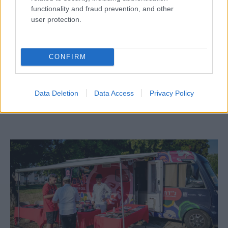
functionality and fraud prevention, and other
user protection.
CONFIRM
Egy különleges családi járattal 140 új
alijázó érkezett Izraelbe
Data Deletion
Data Access
Privacy Policy