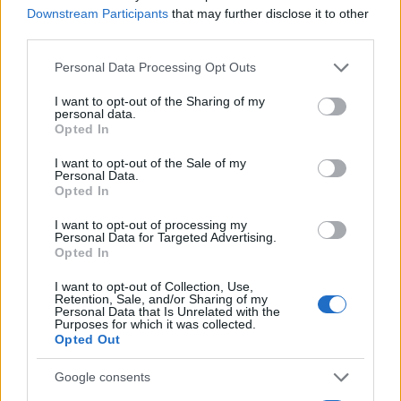
Downstream Participants
that may further disclose it to other
– zárul a nyilatkozat.
third parties.
Please note that this website/app uses one or more Google
Personal Data Processing Opt Outs
services and may gather and store information including but
not limited to your visit or usage behaviour. You may click to
I want to opt-out of the Sharing of my
personal data.
Valószínüleg izraeli golyó okozta a
grant or deny consent to Google and its third-party tags to
Opted In
palesztin újságírónő halálát
use your data for below specified purposes in below Google
consent section.
I want to opt-out of the Sale of my
Personal Data.
Opted In
I want to opt-out of processing my
Personal Data for Targeted Advertising.
Opted In
I want to opt-out of Collection, Use,
Retention, Sale, and/or Sharing of my
Personal Data that Is Unrelated with the
Purposes for which it was collected.
Opted Out
Google consents