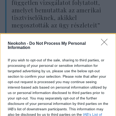
független vizsgálatot folytatott,
amelyet bemutattak az amerikai
tisztviselőknek, akikkel
megosztották az ügy részleteit”
Neokohn -
Do Not Process My Personal
– tette hozzá.
Information
If you wish to opt-out of the sale, sharing to third parties, or
„Átadtam az amerikai
processing of your personal or sensitive information for
targeted advertising by us, please use the below opt-out
képviselőknek azt az üzenetet,
section to confirm your selection. Please note that after your
hogy kiállunk az IDF katonái
opt-out request is processed you may continue seeing
interest-based ads based on personal information utilized by
mellett, és nem fogunk
us or personal information disclosed to third parties prior to
együttműködni egy külső
your opt-out. You may separately opt-out of the further
nyomozással”.
disclosure of your personal information by third parties on the
IAB’s list of downstream participants. This information may
also be disclosed by us to third parties on the
IAB’s List of