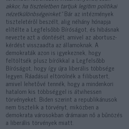
akkor, ha tiszteletben tartjuk legitim politikai
nézetkülönbségeinket.”
Bár az intézmények
tiszteletéről beszélt, alig néhány hónapja
elítélte a Legfelsőbb Bíróságot, és hibásnak
nevezte azt a döntését, amivel az abortusz-
kérdést visszaadta az államoknak. A
demokraták azon is igyekeznek, hogy
feltöltsék plusz bírókkal a Legfelsőbb
Bíróságot, hogy így újra liberális többsége
legyen. Ráadásul eltörölnék a filibustert,
amivel lehetővé tennék, hogy a mindenkori
hatalom kis többséggel is átvihessen
törvényeket. Biden szerint a republikánusok
nem tisztelik a törvényt, miközben a
demokrata városokban drámaian nő a bűnözés
a liberális törvények miatt.