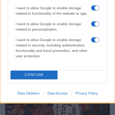
Ráadásul a politikusok azonnali
I want to allow Google to enable storage
elfogadást várnak olyan
related to functionality of the website or app.
nézetekkel kapcsolatosan, amiket
I want to allow Google to enable storage
néhány választási ciklussal
related to personalization.
ezelőtt még ők sem hirdettek.
I want to allow Google to enable storage
related to security, including authentication
functionality and fraud prevention, and other
Biden maga is felszólalt a republikánusok
user protection.
„transz-ellenes” törvényei ellen.
CONFIRM
Data Deletion
Data Access
Privacy Policy