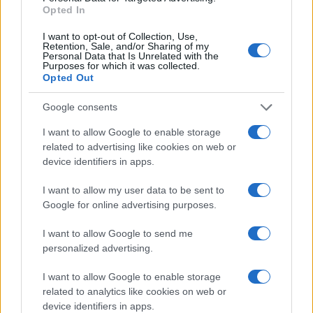
Opted In
Az, hogy csak két nem van, és az
I want to opt-out of Collection, Use,
Retention, Sale, and/or Sharing of my
ember nem változtathatja meg a
Personal Data that Is Unrelated with the
Purposes for which it was collected.
születési nemét, 10 évvel ezelőtt
Opted Out
még magától értetődő volt
Google consents
Amerikában. Ma azonban, aki az
Egyesült Államokban ezt hirdeti,
I want to allow Google to enable storage
related to advertising like cookies on web or
az „gyűlölködő” és „transzfób”.
device identifiers in apps.
I want to allow my user data to be sent to
Az átlag nem tud mit kezdeni a futótűzként
Google for online advertising purposes.
terjedő ideológiákkal, amiket se lenyelni, se
I want to allow Google to send me
kiköpni nem tudnak, és amik szembe mennek
personalized advertising.
mindennel, amiben hisznek.
I want to allow Google to enable storage
related to analytics like cookies on web or
device identifiers in apps.