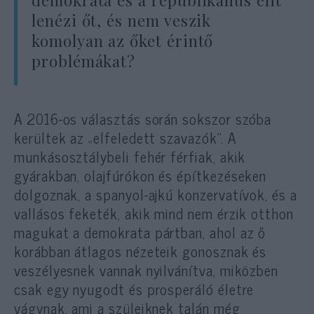
demokrata és a republikánus elit
lenézi őt, és nem veszik
komolyan az őket érintő
problémákat?
A 2016-os választás során sokszor szóba
kerültek az „elfeledett szavazók”. A
munkásosztálybeli fehér férfiak, akik
gyárakban, olajfúrókon és építkezéseken
dolgoznak, a spanyol-ajkú konzervatívok, és a
vallásos feketék, akik mind nem érzik otthon
magukat a demokrata pártban, ahol az ő
korábban átlagos nézeteik gonosznak és
veszélyesnek vannak nyilvánítva, miközben
csak egy nyugodt és prosperáló életre
vágynak, ami a szüleiknek talán még