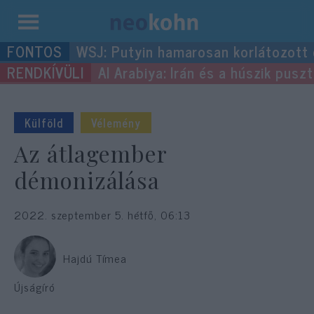
Kilépés
WSJ: Putyin hamarosan korlátozott
a
Al Arabiya: Irán és a húszik pus
tartalomba
Külföld
Vélemény
Az átlagember
démonizálása
2022. szeptember 5. hétfő, 06:13
Hajdú Tímea
Újságíró