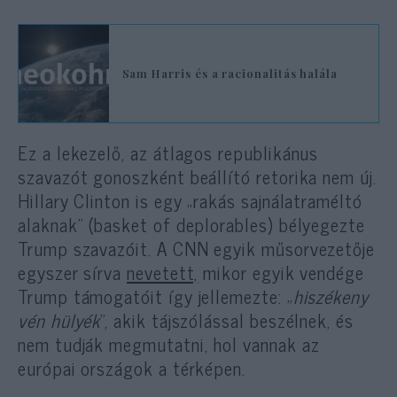
Sam Harris és a racionalitás halála
Ez a lekezelő, az átlagos republikánus
szavazót gonoszként beállító retorika nem új.
Hillary Clinton is egy „rakás sajnálatraméltó
alaknak” (basket of deplorables) bélyegezte
Trump szavazóit. A CNN egyik műsorvezetője
egyszer sírva
nevetett,
mikor egyik vendége
Trump támogatóit így jellemezte: „
hiszékeny
vén hülyék
”, akik tájszólással beszélnek, és
nem tudják megmutatni, hol vannak az
európai országok a térképen.