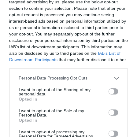
nézeteket az iskolai tanagyag részévé tenné.”
targeted advertising by us, please use the below opt-out
Mivel ezt nem tudják átvinni, ezért az állami
section to confirm your selection. Please note that after your
opt-out request is processed you may continue seeing
bürokrácia eszközeivel próbálják
interest-based ads based on personal information utilized by
megvalósítani a tervezetben foglaltakat. Ez
us or personal information disclosed to third parties prior to
ellen lázadtak fel az olyan államok, mint
your opt-out. You may separately opt-out of the further
Florida, ahol a republikánus kormányzó
disclosure of your personal information by third parties on the
IAB’s list of downstream participants. This information may
harcot hirdetett a gender-ideológiák ellen.
also be disclosed by us to third parties on the
IAB’s List of
Maga Biden teljes mellszélességgel beleállt a
Downstream Participants
that may further disclose it to other
progresszív politikába.
third parties.
Please note that this website/app uses one or more Google
Personal Data Processing Opt Outs
Tehát ez az az egyenlőség, amit a
services and may gather and store information including but
not limited to your visit or usage behaviour. You may click to
I want to opt-out of the Sharing of my
republikánus szavazók veszélyeztetnek. A
personal data.
grant or deny consent to Google and its third-party tags to
Opted In
konzervatív politikusok igyekeznek a törvény
use your data for below specified purposes in below Google
erejével fellépni a progresszív ideológiák
consent section.
I want to opt-out of the Sale of my
Personal Data.
állami intézményeken belüli terjesztése ellen,
Opted In
de a kultúrát egyre jobban átitatják ezek.
I want to opt-out of processing my
Personal Data for Targeted Advertising.