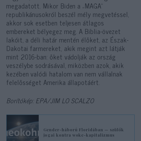
megadatott. Mikor Biden a „MAGA”
republikánusokról beszél mély megvetéssel,
akkor sok esetben teljesen átlagos
embereket bélyegez meg. A Biblia-övezet
lakóit, a déli határ mentén élőket, az Észak-
Dakotai farmereket, akik megint azt látják
mint 2016-ban: őket vádolják az ország
veszélybe sodrásával, miközben azok, akik
kezében valódi hatalom van nem vállalnak
felelősséget Amerika állapotáért.
Borítókép: EPA/JIM LO SCALZO
Gender-háború Floridában — szülők
jogai kontra woke-kapitalizmus