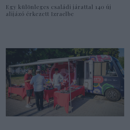
Egy különleges családi járattal 140 új
alijázó érkezett Izraelbe