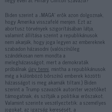
négy éven át Hillary Clinton szavazói?
Biden szerint a „MAGA” erők azon dolgoznak,
hogy Amerika visszafelé menjen. Ezt az
abortusz törvények szigorításában látja,
valamint állítása szerint a republikánusok
nem akarják, hogy joga legyen az embereknek
szabadon házasodni (valószínűleg
szándékosan nem mondta a
melegházasságot, mert a demokraták
próbálnak
úgy tenni
, mintha a republikánusok
még a különböző bőrszínű emberek közötti
házasságot is meg akarnák tiltani.) Biden
szerint a Trump szavazók autoriter vezetőket
támogatnak, és szítják a politikai erőszakot.
Valamint szerinte veszélyeztetik: a személyes
jogokat, az igazság keresését, a