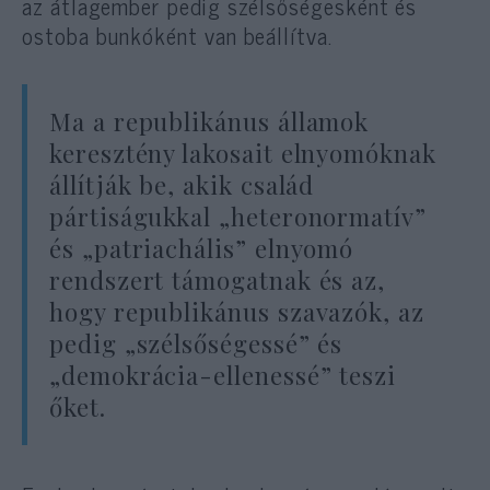
az átlagember pedig szélsőségesként és
ostoba bunkóként van beállítva.
Ma a republikánus államok
keresztény lakosait elnyomóknak
állítják be, akik család
pártiságukkal „heteronormatív”
és „patriachális” elnyomó
rendszert támogatnak és az,
hogy republikánus szavazók, az
pedig „szélsőségessé” és
„demokrácia-ellenessé” teszi
őket.