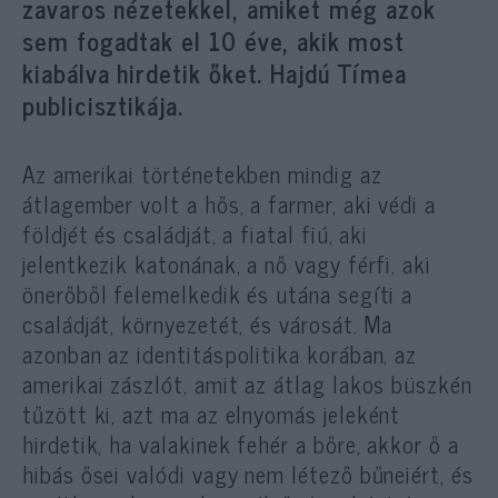
zavaros nézetekkel, amiket még azok
sem fogadtak el 10 éve, akik most
kiabálva hirdetik őket. Hajdú Tímea
publicisztikája.
Az amerikai történetekben mindig az
átlagember volt a hős, a farmer, aki védi a
földjét és családját, a fiatal fiú, aki
jelentkezik katonának, a nő vagy férfi, aki
önerőből felemelkedik és utána segíti a
családját, környezetét, és városát. Ma
azonban az identitáspolitika korában, az
amerikai zászlót, amit az átlag lakos büszkén
tűzött ki, azt ma az elnyomás jeleként
hirdetik, ha valakinek fehér a bőre, akkor ő a
hibás ősei valódi vagy nem létező bűneiért, és