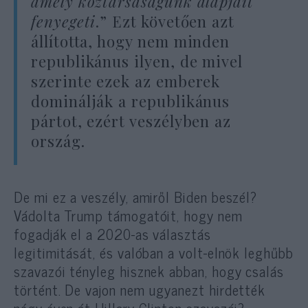
amely köztársaságunk alapjait
fenyegeti
.” Ezt követően azt
állította, hogy nem minden
republikánus ilyen, de mivel
szerinte ezek az emberek
dominálják a republikánus
pártot, ezért veszélyben az
ország.
De mi ez a veszély, amiről Biden beszél?
Vádolta Trump támogatóit, hogy nem
fogadják el a 2020-as választás
legitimitását, és valóban a volt-elnök leghűbb
szavazói tényleg hisznek abban, hogy csalás
történt. De vajon nem ugyanezt hirdették