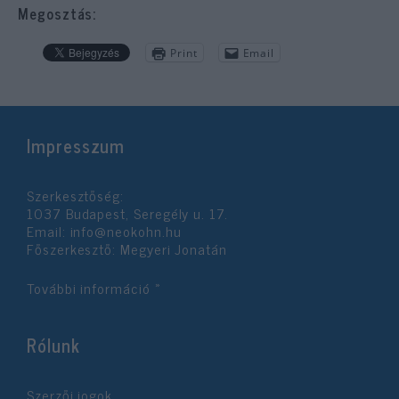
Megosztás:
Print
Email
Impresszum
Szerkesztőség:
1037 Budapest, Seregély u. 17.
Email:
info@neokohn.hu
Főszerkesztő: Megyeri Jonatán
További információ »
Rólunk
Szerzői jogok