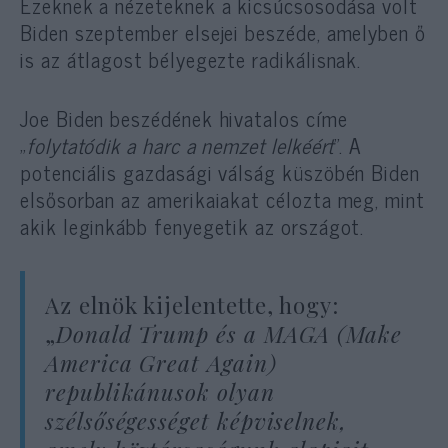
Ezeknek a nézeteknek a kicsúcsosodása volt
Biden szeptember elsejei beszéde, amelyben ő
is az átlagost bélyegezte radikálisnak.
Joe Biden beszédének hivatalos címe
„
folytatódik a harc a nemzet lelkéért
”. A
potenciális gazdasági válság küszöbén Biden
elsősorban az amerikaiakat célozta meg, mint
akik leginkább fenyegetik az országot.
Az elnök kijelentette, hogy:
„
Donald Trump és a MAGA (Make
America Great Again)
republikánusok olyan
szélsőségességet képviselnek,