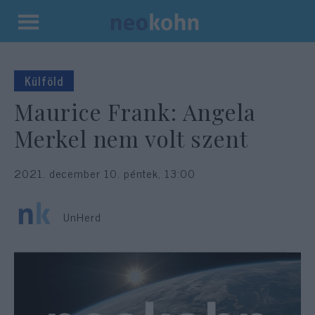
Kilépés
a
tartalomba
Külföld
Maurice Frank: Angela
Merkel nem volt szent
2021. december 10. péntek, 13:00
UnHerd