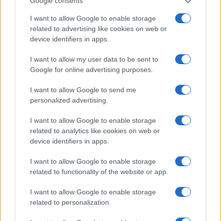
Google consents
„Közben, a 2011-es fukushimai nukleáris
I want to allow Google to enable storage
related to advertising like cookies on web or
baleset után Merkel sietett, hogy
device identifiers in apps.
felgyorsítsa Németország tervét az
atomenergia leállítására. De a megújuló
I want to allow my user data to be sent to
megoldások nem épültek ki elég gyorsan
Google for online advertising purposes.
ahhoz, hogy betöltsék az energiatermelésben
I want to allow Google to send me
létrejött lyukat” – idézi fel Frank, aki
personalized advertising.
egyúttal emlékeztet arra is, hogy Merkel
I want to allow Google to enable storage
mennyire erőltette az Északi Áramlat vezeték
related to analytics like cookies on web or
kiépítését is. Amivel célja volt, hogy
device identifiers in apps.
közvetlenül szállíthasson gázt
I want to allow Google to enable storage
Oroszországból, anélkül, hogy fizetnie kellene
related to functionality of the website or app.
a köztes országoknak, például Ukrajnának és
Csehországnak. „A morális iránytűje
I want to allow Google to enable storage
lecsúszott volna a fedélzetről?” – kérdezi
related to personalization.
iróniával a szerző.