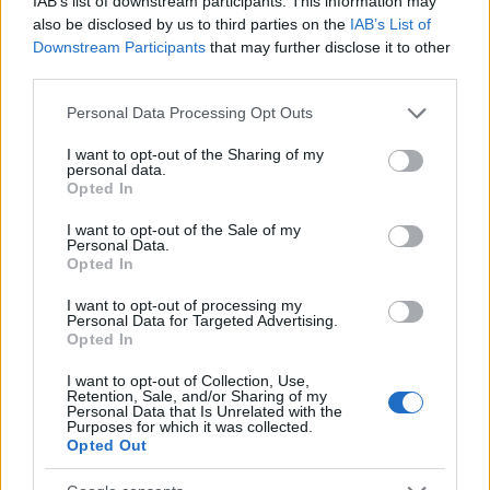
klímapolitikát illetően is óriási csalódást
IAB’s list of downstream participants. This information may
okozott” – teszi hozzá az újságíró. Bár
also be disclosed by us to third parties on the
IAB’s List of
Downstream Participants
that may further disclose it to other
diplomáciai téren ért el sikereket (gondoljunk
third parties.
arra, hogy hatására Vlagyimir Putyin
Please note that this website/app uses one or more Google
csatlakozott a Párizsi Egyezményhez), a
Personal Data Processing Opt Outs
services and may gather and store information including but
német ökolábnyomnak méretét nem sikerült
not limited to your visit or usage behaviour. You may click to
I want to opt-out of the Sharing of my
csökkentenie. A járvány alatti kis visszaesést
personal data.
grant or deny consent to Google and its third-party tags to
Opted In
követően a szén-dioxid-kibocsátás ismét
use your data for below specified purposes in below Google
consent section.
megemelkedett, és valószínűtlennek tűnik,
I want to opt-out of the Sale of my
Personal Data.
hogy Németország elérje célját, a kibocsátás
Opted In
65%-os csökkentését az 1990-es szinthez
I want to opt-out of processing my
képest.
Personal Data for Targeted Advertising.
Opted In
I want to opt-out of Collection, Use,
Retention, Sale, and/or Sharing of my
Personal Data that Is Unrelated with the
Merkel Jeruzsálemben: Németország a
Purposes for which it was collected.
jövőben is elkötelezett lesz Izrael
Opted Out
biztonsága mellett