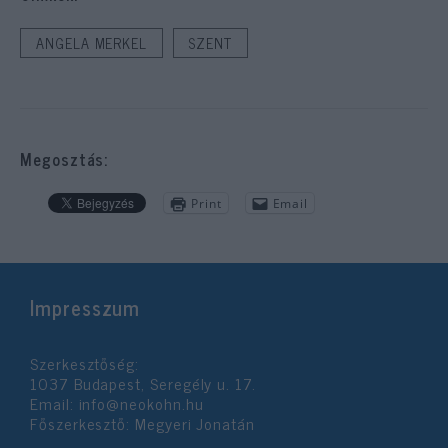
ANGELA MERKEL
SZENT
Megosztás:
Print
Email
Impresszum
Szerkesztőség:
1037 Budapest, Seregély u. 17.
Email:
info@neokohn.hu
Főszerkesztő: Megyeri Jonatán