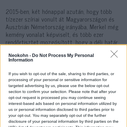
2015-ben, két hónappal azután, hogy több
tízezer szíriai vonult át Magyarországon és
Ausztrián Németország irányába, Merkel még
kemény vonalat képviselt, és több ezer
rendőrtisztet mozgósított, hogy a déli határ
biztonságát erősítse. Ám a
közvéleménykutatások azt mutatták, hogy a
Neokohn -
Do Not Process My Personal
Information
németek többsége egy befogadó
megközelítést kíván. Így az EU-s partnerek
If you wish to opt-out of the sale, sharing to third parties, or
megkérdezése nélkül megnyitotta a
processing of your personal or sensitive information for
határokat, és néhány nap múlva már szelfiket
targeted advertising by us, please use the below opt-out
section to confirm your selection. Please note that after your
készített szíriai férfiakkal.
opt-out request is processed you may continue seeing
interest-based ads based on personal information utilized by
us or personal information disclosed to third parties prior to
Merkel politikai műve természetesen
your opt-out. You may separately opt-out of the further
túlmutat a bevándorlás kérdésén. „A
disclosure of your personal information by third parties on the