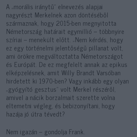
A „morális iránytű” elnevezés alapjai
nagyrészt Merkelnek azon döntéséből
származnak, hogy 2015-ben megnyitotta
Németország határait egymillió – többnyire
szíriai – menekült előtt. „Nem kérdés, hogy
ez egy történelmi jelentőségű pillanat volt,
ami örökre megváltoztatta Németországot
és Európát. De ez megfelelt annak az epikus
elképzelésnek, amit Willy Brandt Varsóban
hirdetett ki 1970-ben? Vagy inkább egy olyan
„gyógyító gesztus” volt Merkel részéről,
amivel a nácik borzalmait szerette volna
eltemetni végleg, és bebizonyítani, hogy
hazája jó útra tévedt?
Nem igazán – gondolja Frank.