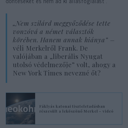
döntéseket és nem ad ki állásfoglalást”.
„Nem szilárd meggyőződése tette
vonzóvá a német választók
körében. Hanem annak hiánya” –
véli Merkelről Frank. De
valójában a „liberális Nyugat
utolsó védelmezője” volt, ahogy a
New York Times nevezné őt?
Fáklyás katonai tiszteletadásban
részesült a leköszönő Merkel – videó