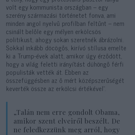
volt egy kommunista országban – egy
szerény származási történetet fonva, ami
minden angol nyelvű profilban feltűnt – nem
csinált belőle egy mélyen erkölcsös
politikust, ahogy sokan szeretnék ábrázolni.
Sokkal inkább döcögős, kirívó stílusa emelte
ki a Trump-évek alatt, amikor úgy érződött,
hogy a világ feletti irányítást dühöngő férfi
populisták vették át. Ebben az
összefüggésben az ő mért középszerűségét
keverték össze az erkölcsi értékével”.
„Talán nem erre gondolt Obama,
amikor szent elveiről beszélt. De
ne feledkezzünk meg arról, hogy