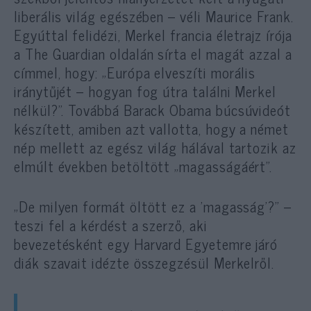
liberális világ egészében – véli Maurice Frank.
Egyúttal felidézi, Merkel francia életrajz írója
a The Guardian oldalán sírta el magát azzal a
címmel, hogy: „Európa elveszíti morális
iránytűjét – hogyan fog útra találni Merkel
nélkül?”. Továbbá Barack Obama búcsúvideót
készített, amiben azt vallotta, hogy a német
nép mellett az egész világ hálával tartozik az
elmúlt években betöltött „magasságáért”.
„De milyen formát öltött ez a ’magasság’?” –
teszi fel a kérdést a szerző, aki
bevezetésként egy Harvard Egyetemre járó
diák szavait idézte összegzésül Merkelről.