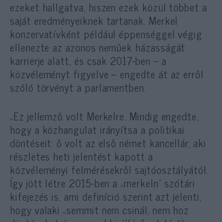
ezeket hallgatva, hiszen ezek közül többet a
saját eredményeiknek tartanak. Merkel
konzervatívként például éppenséggel végig
ellenezte az azonos neműek házasságát
karrierje alatt, és csak 2017-ben – a
közvéleményt figyelve – engedte át az erről
szóló törvényt a parlamentben.
„Ez jellemző volt Merkelre. Mindig engedte,
hogy a közhangulat irányítsa a politikai
döntéseit: ő volt az első német kancellár, aki
részletes heti jelentést kapott a
közvéleményi felmérésekről sajtóosztályától.
Így jött létre 2015-ben a „merkeln” szótári
kifejezés is, ami definíció szerint azt jelenti,
hogy valaki „semmit nem csinál, nem hoz