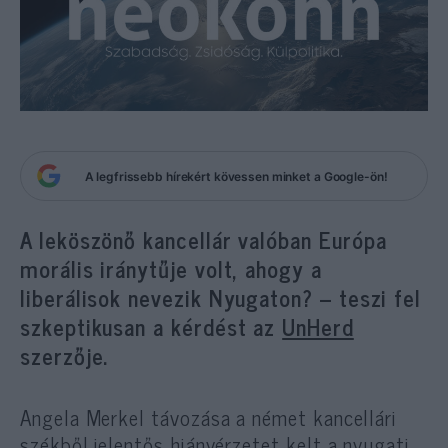
A legfrissebb hírekért kövessen minket a Google-ön!
A leköszönő kancellár valóban Európa
morális iránytűje volt, ahogy a
liberálisok nevezik Nyugaton? – teszi fel
szkeptikusan a kérdést az
UnHerd
szerzője.
Angela Merkel távozása a német kancellári
székből jelentős hiányérzetet kelt a nyugati