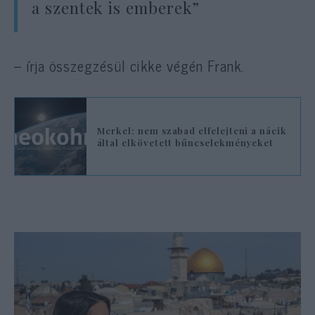
a szentek is emberek”
– írja összegzésül cikke végén Frank.
Merkel: nem szabad elfelejteni a nácik
által elkövetett bűncselekményeket