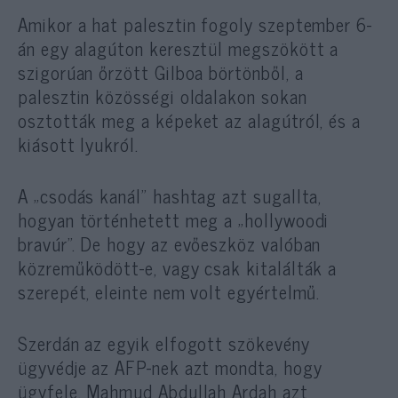
Amikor a hat palesztin fogoly szeptember 6-
án egy alagúton keresztül megszökött a
szigorúan őrzött Gilboa börtönből, a
palesztin közösségi oldalakon sokan
osztották meg a képeket az alagútról, és a
kiásott lyukról.
A „csodás kanál” hashtag azt sugallta,
hogyan történhetett meg a „hollywoodi
bravúr”. De hogy az evőeszköz valóban
közreműködött-e, vagy csak kitalálták a
szerepét, eleinte nem volt egyértelmű.
Szerdán az egyik elfogott szökevény
ügyvédje az AFP-nek azt mondta, hogy
ügyfele, Mahmud Abdullah Ardah azt