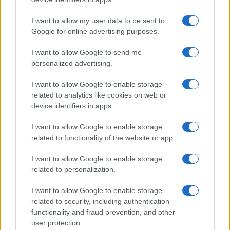
– mondta Mahdawi, akit szökése után újra
letartóztattak, majd összesen 19 évnyi fogva
I want to allow my user data to be sent to
tartás után szabadon engedtek.
Google for online advertising purposes.
I want to allow Google to send me
personalized advertising.
„Egy izraeli börtönből
I want to allow Google to enable storage
megszökni minden rabnak
related to analytics like cookies on web or
eszébe jut”
device identifiers in apps.
I want to allow Google to enable storage
related to functionality of the website or app.
– mondta Mahdawi, aki hozzátette az, hogy
mindezt egy kanállal tették meg, olyasvalami,
I want to allow Google to enable storage
related to personalization.
ami „be fog vonulni a történelembe”.
I want to allow Google to enable storage
related to security, including authentication
functionality and fraud prevention, and other
Plüssmaci helyett gépfegyver: az
user protection.