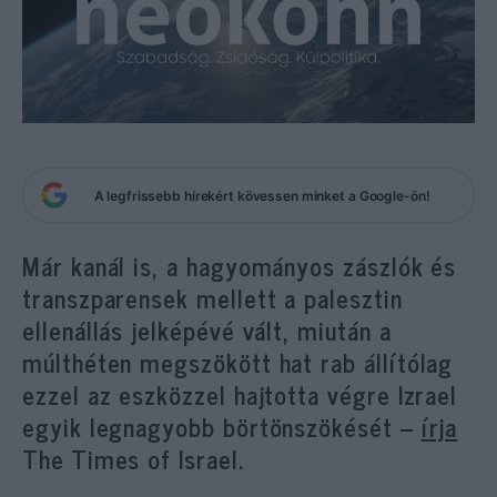
A legfrissebb hírekért kövessen minket a Google-ön!
Már kanál is, a hagyományos zászlók és
transzparensek mellett a palesztin
ellenállás jelképévé vált, miután a
múlthéten megszökött hat rab állítólag
ezzel az eszközzel hajtotta végre Izrael
egyik legnagyobb börtönszökését –
írja
The Times of Israel.