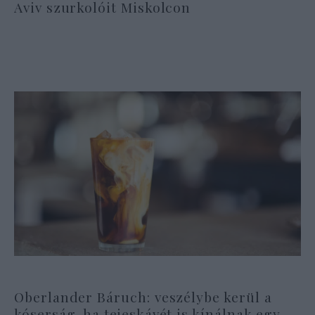
Aviv szurkolóit Miskolcon
Oberlander Báruch: veszélybe kerül a
kóserság, ha tejeskávét is kínálnak egy