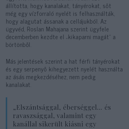
állította, hogy kanalakat, tányérokat, sőt
még egy vízforraló nyelét is felhasználták,
hogy alagutat ássanak a cellájukból. Az
ügyvéd, Roslan Mahajana szerint ügyfele
decemberben kezdte el „kikaparni magát” a
börtönből.
Más jelentések szerint a hat férfi tányérokat
és egy serpenyő kihegyezett nyelét használta
az ásás megkezdéséhez, nem pedig
kanalakat.
„Elszántsággal, éberséggel… és
ravaszsággal, valamint egy
kanállal sikerült kiásni egy