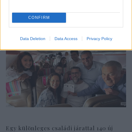
Izrael-elleni terror fiatalodó arca
CONFIRM
Data Deletion
Data Access
Privacy Policy
Egy különleges családi járattal 140 új