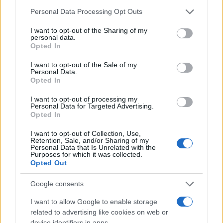
Tulkaremben Ghassan Mahdawi számára a
Please note that this website/app uses one or more Google
Personal Data Processing Opt Outs
services and may gather and store information including but
szökés számos emlékeket idézett fel. Ő és
not limited to your visit or usage behaviour. You may click to
I want to opt-out of the Sharing of my
egy másik fogoly 1996-ban egy izraeli
personal data.
grant or deny consent to Google and its third-party tags to
Opted In
börtönből szökött meg egy alagúton
use your data for below specified purposes in below Google
consent section.
keresztül, amelyet nem konyhai eszközökkel,
I want to opt-out of the Sale of my
Personal Data.
hanem szögekkel ástak. Azért tartóztatták
Opted In
le, mert az 1990-es évek elején, az első
I want to opt-out of processing my
intifáda idején egy fegyveres terrorista
Personal Data for Targeted Advertising.
Opted In
csoporthoz tartozott.
I want to opt-out of Collection, Use,
Retention, Sale, and/or Sharing of my
Personal Data that Is Unrelated with the
Purposes for which it was collected.
„Nincs semmi, amit a foglyok ne
Opted Out
tehetnének meg… és mindig van
Google consents
egy hiba a rendszerben”
I want to allow Google to enable storage
related to advertising like cookies on web or
device identifiers in apps.