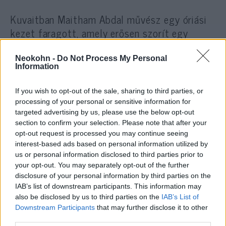
Kuvaitban Maitham Abdal művész egy óriási
kezet faragott, amely erősen szorít egy
kanalat – ahogy ő nevezi, a „szabadság
kanalát”.
Neokohn -
Do Not Process My Personal
Information
Hasonlóan ihletett állapotba került Raed al-
If you wish to opt-out of the sale, sharing to third parties, or
Qatnani ammani grafikus is, aki hat sziluettet
processing of your personal or sensitive information for
targeted advertising by us, please use the below opt-out
ábrázolt, akik a szabadság felé vezető hídra
section to confirm your selection. Please note that after your
lépnek, amely képen a hidat egy kanál
opt-out request is processed you may continue seeing
szimbolizálja.
interest-based ads based on personal information utilized by
us or personal information disclosed to third parties prior to
your opt-out. You may separately opt-out of the further
disclosure of your personal information by third parties on the
IAB’s list of downstream participants. This information may
Az izraeli biztonsági erők elfogták a
also be disclosed by us to third parties on the
IAB’s List of
hiányzó két palesztin szökevényt
Downstream Participants
that may further disclose it to other
third parties.