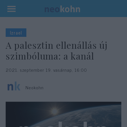
Kilépés
a
tartalomba
Izrael
A palesztin ellenállás új
szimbóluma: a kanál
2021. szeptember 19. vasárnap, 16:00
Neokohn