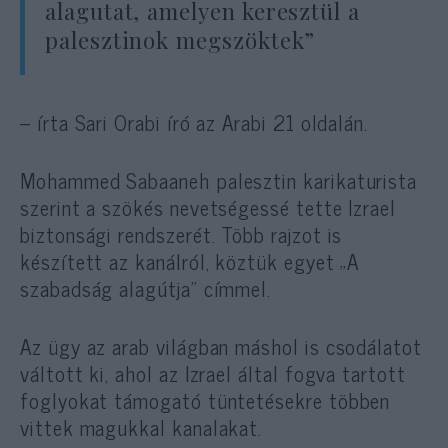
alagutat, amelyen keresztül a
palesztinok megszöktek”
– írta Sari Orabi író az Arabi 21 oldalán.
Mohammed Sabaaneh palesztin karikaturista
szerint a szökés nevetségessé tette Izrael
biztonsági rendszerét. Több rajzot is
készített az kanálról, köztük egyet „A
szabadság alagútja” címmel.
Az ügy az arab világban máshol is csodálatot
váltott ki, ahol az Izrael által fogva tartott
foglyokat támogató tüntetésekre többen
vittek magukkal kanalakat.