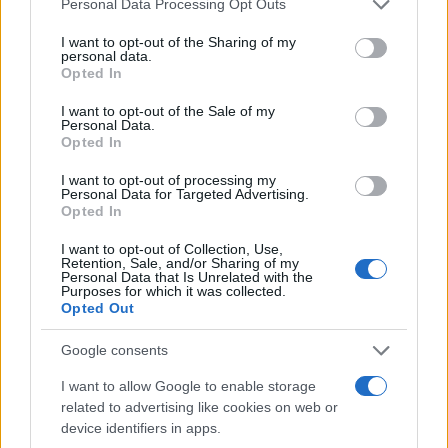
Personal Data Processing Opt Outs
services and may gather and store information including but
not limited to your visit or usage behaviour. You may click to
I want to opt-out of the Sharing of my
personal data.
grant or deny consent to Google and its third-party tags to
Opted In
use your data for below specified purposes in below Google
consent section.
I want to opt-out of the Sale of my
Personal Data.
Opted In
I want to opt-out of processing my
Personal Data for Targeted Advertising.
Opted In
I want to opt-out of Collection, Use,
Retention, Sale, and/or Sharing of my
Brutális felvételek: Csatatérré
Personal Data that Is Unrelated with the
Purposes for which it was collected.
változtatták Barcelonát a gázai
Opted Out
békeaktivisták
Google consents
2025. október 17.
I want to allow Google to enable storage
related to advertising like cookies on web or
device identifiers in apps.