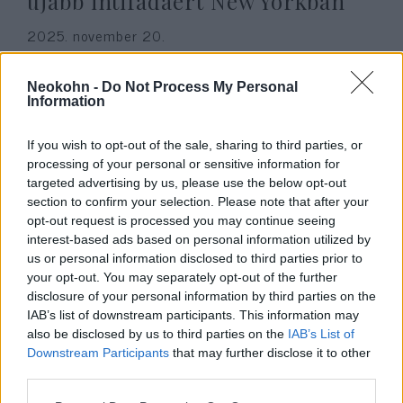
újabb intifádáért New Yorkban
2025. november 20.
Neokohn -
Do Not Process My Personal
Information
If you wish to opt-out of the sale, sharing to third parties, or
processing of your personal or sensitive information for
targeted advertising by us, please use the below opt-out
section to confirm your selection. Please note that after your
opt-out request is processed you may continue seeing
interest-based ads based on personal information utilized by
us or personal information disclosed to third parties prior to
your opt-out. You may separately opt-out of the further
„Halál az IDF-re” – fellendült az
disclosure of your personal information by third parties on the
IAB’s list of downstream participants. This information may
intifáda-termékek piaca az
also be disclosed by us to third parties on the
IAB’s List of
eBayen
Downstream Participants
that may further disclose it to other
third parties.
2025. november 18.
Please note that this website/app uses one or more Google