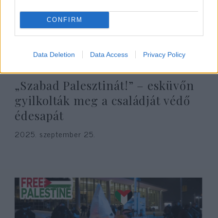
CONFIRM
Data Deletion
Data Access
Privacy Policy
„Szabad Palesztinát!” – esküvőn
gyilkolták meg a családját védő
édesapát
2025. szeptember 25.