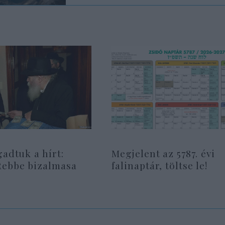
gadtuk a hírt:
Megjelent az 5787. évi
Rebbe bizalmasa
falinaptár, töltse le!