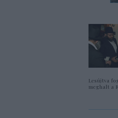
Lesújtva fo
meghalt a 