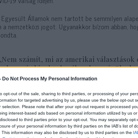
ID-19 válság idején.
 Egyesült Államok nem tartott be semmilyen alapel
 a nemzetközi jogot. Ugyanakkor bízom abban, hog
ondta.
„Nem számít, mi az amerikai választások
holnap, és kinek a kezében lesz végül a h
a következő amerikai kormány enged majd
-
Do Not Process My Personal Information
to opt-out of the sale, sharing to third parties, or processing of your per
ncs más választásuk, mint megadni magukat a tör
formation for targeted advertising by us, please use the below opt-out s
r selection. Please note that after your opt-out request is processed y
e nagy nemzet türelmének és ellenállásának” – mon
eing interest-based ads based on personal information utilized by us or
disclosed to third parties prior to your opt-out. You may separately opt-
losure of your personal information by third parties on the IAB’s list of
. This information may also be disclosed by us to third parties on the
IA