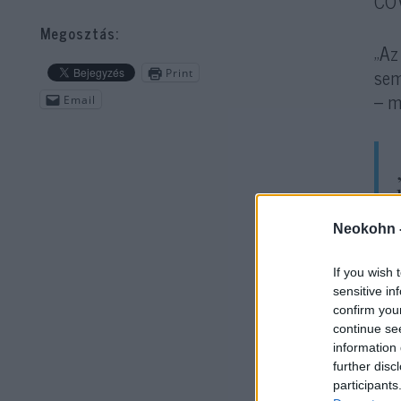
COV
Megosztás:
„Az
sem
Print
– m
Email
Neokohn 
If you wish 
„Ni
sensitive in
confirm you
és 
continue se
information 
further disc
participants