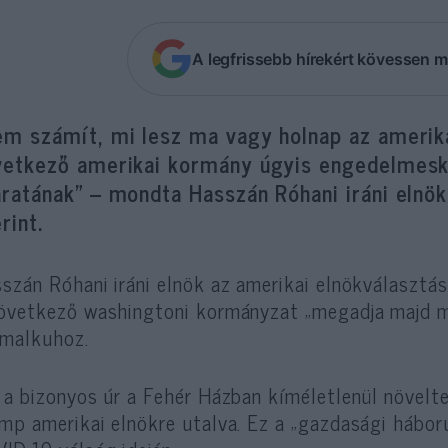
A legfrissebb hírekért kövessen m
em számít, mi lesz ma vagy holnap az amerik
vetkező amerikai kormány úgyis engedelmeske
aratának” – mondta Hasszán Róhani iráni elnö
rint.
szán Róhani iráni elnök az amerikai elnökválasztás
övetkező washingtoni kormányzat „megadja majd mag
malkuhoz.
 a bizonyos úr a Fehér Házban kíméletlenül növelt
mp amerikai elnökre utalva. Ez a „gazdasági háború