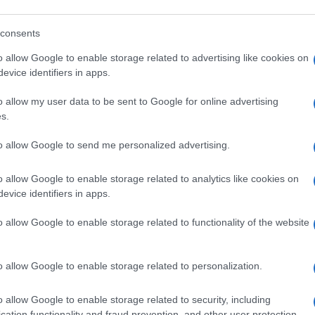
consents
án Róhani iráni elnök. Szerinte az új amerikai kormányzat meg fogja magát a
o allow Google to enable storage related to advertising like cookies on
ani dicsérte az irániak járvány idején tanúsított á
evice identifiers in apps.
zág ellenáll minden nehézségnek. Az iráni valuta a
enére egyre erősödik abban a reményben, hogy Joe B
o allow my user data to be sent to Google for online advertising
s.
to allow Google to send me personalized advertising.
Biden kampánycsapata utalt arra, hogy Wa
2015-ös iráni atomalkuhoz, vagy legalább
o allow Google to enable storage related to analytics like cookies on
evice identifiers in apps.
kormányzat Teheránnal szembeni „maximá
demokrata jelölt kerül ki győztesen a vála
o allow Google to enable storage related to functionality of the website
o allow Google to enable storage related to personalization.
iráni elnök a vízügyi infrastruktúra most bemutato
dta, hogy „ezeknek a projekteknek az indítása eg
o allow Google to enable storage related to security, including
cation functionality and fraud prevention, and other user protection.