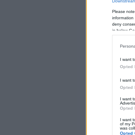
Downstream 
Please note
information 
deny consent
in below Go
Persona
I want t
Opted 
I want t
Opted 
I want 
Advertis
Opted 
I want t
of my P
was col
Opted 