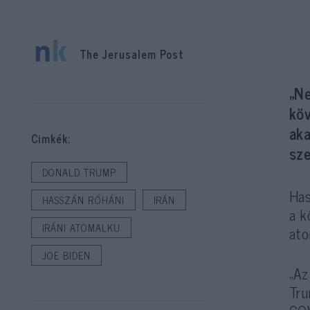
The Jerusalem Post
„N
kö
ak
Cimkék:
sze
DONALD TRUMP
Has
HASSZÁN RÓHÁNI
IRÁN
a k
IRÁNI ATOMALKU
ato
JOE BIDEN
„Az
Tru