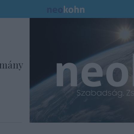
rmány