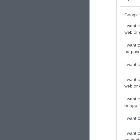
Google 
Hassz
I want t
Róh
web or d
ors
ell
I want t
purpose
I want 
I want t
web or d
I want t
or app.
I want t
Az 
mon
I want t
authenti