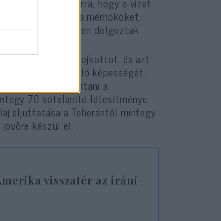
nemzeti terve van arra, hogy a vizet
ni méltatta azokat a mérnököket,
 a vízügyi projekteken dolgoztak.
az országa elleni bojkottot, és azt
tja önellátásra való képességét.
k nem fogják károsítani a
mintegy 70 sótalanító létesítménye
laj eljuttatása a Teherántól mintegy
jövőre készül el.
Amerika visszatér az iráni