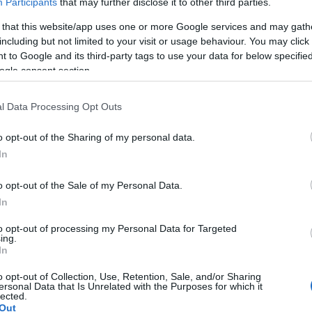
Participants
that may further disclose it to other third parties.
 that this website/app uses one or more Google services and may gath
including but not limited to your visit or usage behaviour. You may click 
 to Google and its third-party tags to use your data for below specifi
ogle consent section.
l Data Processing Opt Outs
o opt-out of the Sharing of my personal data.
In
o opt-out of the Sale of my Personal Data.
In
to opt-out of processing my Personal Data for Targeted
ing.
In
o opt-out of Collection, Use, Retention, Sale, and/or Sharing
ersonal Data that Is Unrelated with the Purposes for which it
lected.
Out