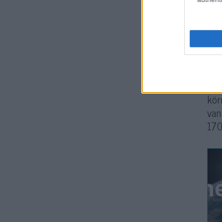
nem
a P
aki
Az 
mon
Róh
kör
van
170