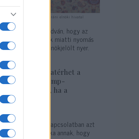
dni Iránnak. Fotó: MTI/AP/Iráni elnöki hivatal
llhatatosságát, mondván, hogy az
z amerikai szankciók miatti nyomás
iden demokrata elnökjelölt nyer.
shington visszatérhet a
is lazíthat a Trump-
lis nyomásán”, ha a
sztásokból.
tt fejlesztésével kapcsolatban azt
yértelmű bizonyítéka annak, hogy