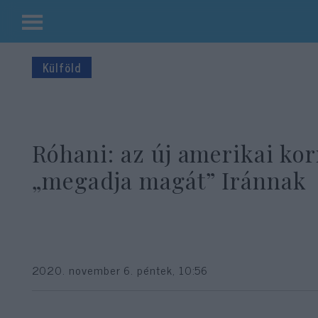
Kilépés
a
Külföld
tartalomba
Róhani: az új amerikai ko
„megadja magát” Iránnak
2020. november 6. péntek, 10:56