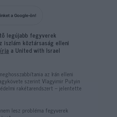
inket a Google-ön!
ető legújabb fegyverek
z iszlám köztársaság elleni
–
írja
a United with Israel
eghosszabbítania az Irán elleni
gykövete szerint Vlagyimir Putyin
édelmi rakétarendszert – jelentette
 nem lesz probléma fegyverek