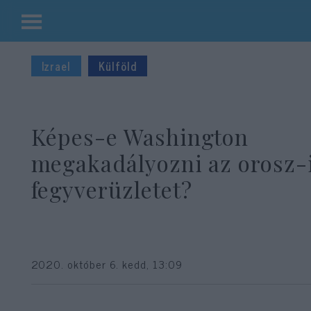
Kilépés
a
Izrael
Külföld
tartalomba
Képes-e Washington
megakadályozni az orosz-
fegyverüzletet?
2020. október 6. kedd, 13:09