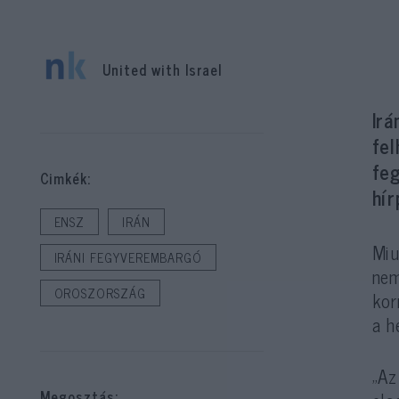
United with Israel
Irá
fe
fe
Cimkék:
hír
ENSZ
IRÁN
Miu
IRÁNI FEGYVEREMBARGÓ
nem
OROSZORSZÁG
kor
a h
„Az
Megosztás: