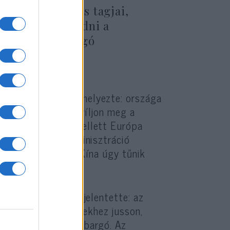
ztonsági Tanács tagjai,
rt akarnak eladni a
Tanács az embargó
tette. Kilátásba helyezte: országa
 rezsim előtt ne nyíljon meg a
, amelyek mások mellett Európa
 után a Trump-adminisztráció
de Oroszország és Kína úgy tűnik
ncia rádióban is kijelentette: az
vagy kínai fegyverekhez jusson,
mzetközi fegyverembargó. Az