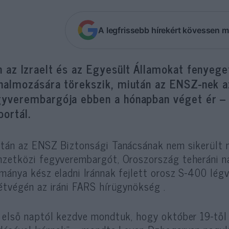
A legfrissebb hírekért kövessen m
n az Izraelt és az Egyesült Államokat fenyeg
lhalmozására törekszik, miután az ENSZ-nek a
gyverembargója ebben a hónapban véget ér 
portál.
tán az ENSZ Biztonsági Tanácsának nem sikerült m
zetközi fegyverembargót, Oroszország teheráni na
mánya kész eladni Iránnak fejlett orosz S-400 légv
étvégén az iráni FARS hírügynökség .
 első naptól kezdve mondtuk, hogy október 19-től