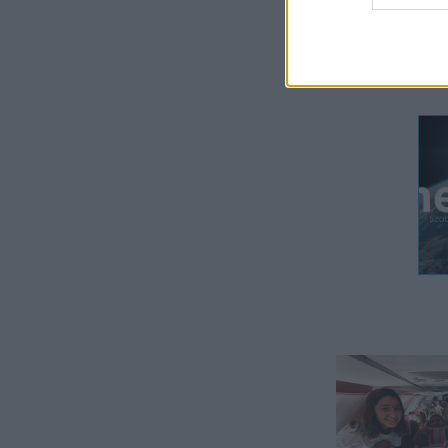
Egy
har
lib