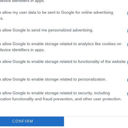
evice identifiers in apps.
Oroszország és Kína azonban szintén a Bi
o allow my user data to be sent to Google for online advertising
mindketten azt mondták, hogy több fegyve
s.
teheráni rezsimnek, végül a Biztonsági 
meghosszabbítása ellen szavazott.
to allow Google to send me personalized advertising.
o allow Google to enable storage related to analytics like cookies on
evice identifiers in apps.
T döntését Pompeo „megbocsáthatatlannak” minősí
vább fog dolgozni azon, hogy a(z iráni) teokratikus
o allow Google to enable storage related to functionality of the website
etőség olyan fegyverek beszerzésére és eladására
vét és a Közel-Keletet fenyegethetik”. A szavazás
o allow Google to enable storage related to personalization.
elentette az Irán elleni szankciók „
visszatérését
”, 
 így sem riad vissza a fegyvereladástól.
o allow Google to enable storage related to security, including
cation functionality and fraud prevention, and other user protection.
nt nemrég
megírtuk
, Mike Pompeo a France Inter fra
esült Államok nem fogja engedni, hogy Irán orosz 
CONFIRM
tán október 18-án lejár a Teheránnal szembeni ne