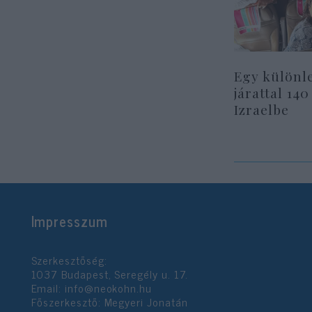
Egy különl
járattal 140
Izraelbe
Impresszum
Szerkesztőség:
1037 Budapest, Seregély u. 17.
Email:
info@neokohn.hu
Főszerkesztő: Megyeri Jonatán