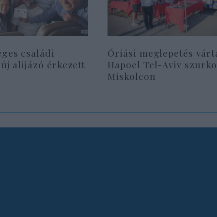
eges családi
Óriási meglepetés várt
 új alijázó érkezett
Hapoel Tel-Aviv szurko
Miskolcon