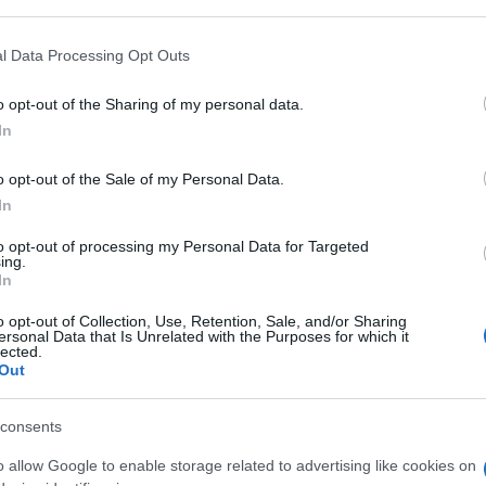
l Data Processing Opt Outs
Egyesült Államok augusztusban megkísérelte elér
o opt-out of the Sharing of my personal data.
ácsa megújítsa vagy meghosszabbítsa az Irán elle
In
üttműködési Tanács hat arab tagja közös nyilatko
embargó meghosszabbítását. Az Öböl-menti ország
o opt-out of the Sale of my Personal Data.
régiben diplomáciai kapcsolatokat kötött Izraellel
In
pusztítással” fenyegeti Izraelt és az Egyesült Ál
to opt-out of processing my Personal Data for Targeted
ing.
zágát is veszélyezteti.
In
o opt-out of Collection, Use, Retention, Sale, and/or Sharing
Közel-Kelet országai az Öböltől Izraelig támogatj
ersonal Data that Is Unrelated with the Purposes for which it
lected.
hosszabbítását. Ez mindenki számára nagyon fonto
Out
etértenek, a Biztonsági Tanácsnak ezt kell megha
ügyminiszter a Biztonsági Tanács szavazása előtt.
consents
o allow Google to enable storage related to advertising like cookies on