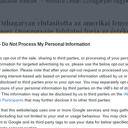
dásával Iránnak” – mondta Levan Dzhagaryan nagyk
Dzhagaryan elutasította az amerikai fenyeg
hogy Oroszország folytatni fogja az értéke
-
Do Not Process My Personal Information
nt ismeretes, Irán részére már korábban eladtunk 
to opt-out of the sale, sharing to third parties, or processing of your per
blémája az S-400-as Iránnak való eladásával, ahog
formation for targeted advertising by us, please use the below opt-out s
agaryan. Az S-300-as légvédelmi rendszer, amelybő
r selection. Please note that after your opt-out request is processed y
 300 kilométeren belül képes bármely légijárművet, 
eing interest-based ads based on personal information utilized by us or
disclosed to third parties prior to your opt-out. You may separately opt-
ékelni.
losure of your personal information by third parties on the IAB’s list of
. This information may also be disclosed by us to third parties on the
IA
Participants
that may further disclose it to other third parties.
 that this website/app uses one or more Google services and may gath
Trump: egy iráni támad
including but not limited to your visit or usage behaviour. You may click 
 to Google and its third-party tags to use your data for below specifi
torolunk meg
ogle consent section.