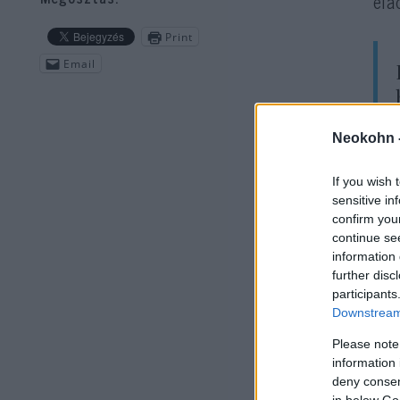
ela
Print
Email
Neokohn 
„Mi
If you wish 
pro
sensitive in
Dzh
confirm you
is,
continue se
information 
érz
further disc
participants
Downstream 
Please note
information 
deny consent
in below Go