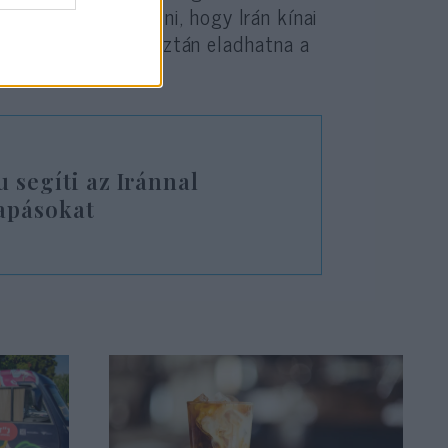
 fogja akadályozni, hogy Irán kínai
usson, amelyeket aztán eladhatna a
avezető.
u segíti az Iránnal
sapásokat