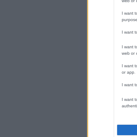
web or d
I want t
purpose
I want 
I want t
web or d
A B
„to
I want t
leh
or app.
szí
I want t
bej
még
I want t
authenti
Mi
Egy
miu