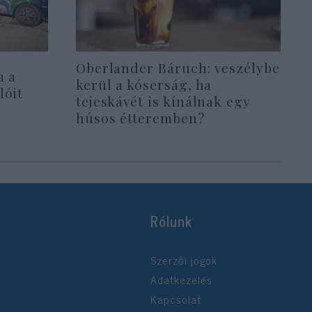
Oberlander Báruch: veszélybe
a a
kerül a kóserság, ha
lóit
tejeskávét is kínálnak egy
húsos étteremben?
Rólunk
Szerzői jogok
Adatkezelés
Kapcsolat