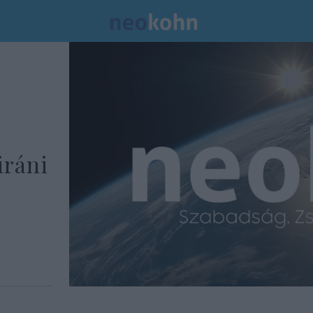
iráni