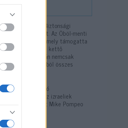
ni, hogy az ENSZ Biztonsági
ni fegyverembargót. Az Öböl-menti
zatot is kiadott, amely támogatta
ok, amelyek közül kettő
, jól tudja, hogy Irán nemcsak
lamokat, hanem az Öböl összes
ák a fegyverembargó
s. Az arabok és az izraeliek
llgatnia ”– tweetelt Mike Pompeo