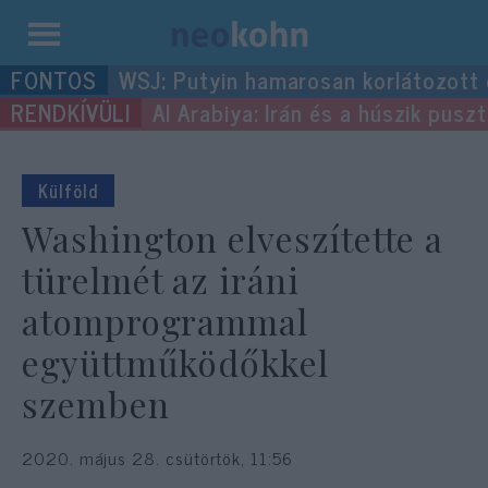
Kilépés
WSJ: Putyin hamarosan korlátozott
a
Al Arabiya: Irán és a húszik pus
tartalomba
Külföld
Washington elveszítette a
türelmét az iráni
atomprogrammal
együttműködőkkel
szemben
2020. május 28. csütörtök, 11:56