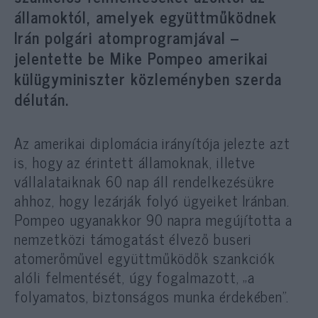
államoktól, amelyek együttműködnek
Irán polgári atomprogramjával –
jelentette be Mike Pompeo amerikai
külügyminiszter közleményben szerda
délután.
Az amerikai diplomácia irányítója jelezte azt
is, hogy az érintett államoknak, illetve
vállalataiknak 60 nap áll rendelkezésükre
ahhoz, hogy lezárják folyó ügyeiket Iránban.
Pompeo ugyanakkor 90 napra megújította a
nemzetközi támogatást élvező buseri
atomerőművel együttműködők szankciók
alóli felmentését, úgy fogalmazott, „a
folyamatos, biztonságos munka érdekében”.