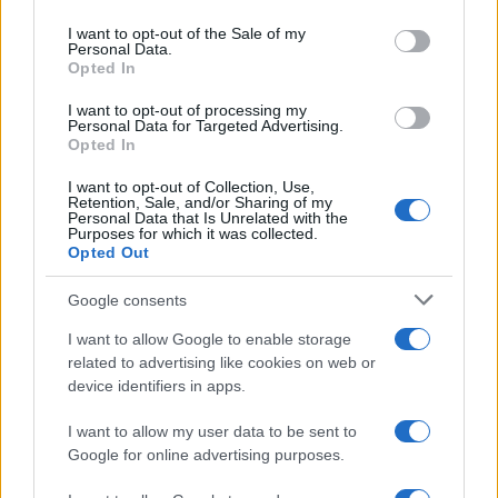
use your data for below specified purposes in below Google
kísérleti atomreaktorral kooperálók
consent section.
I want to opt-out of the Sale of my
szankciós mentesítését megőrizte. Ez szűnt
Personal Data.
meg most, kivéve egyelőre a buseri
Opted In
atomerőművel együttműködő külföldi
I want to opt-out of processing my
vállalatokat.
Personal Data for Targeted Advertising.
Opted In
I want to opt-out of Collection, Use,
Retention, Sale, and/or Sharing of my
Personal Data that Is Unrelated with the
Nukleáris programjának
Purposes for which it was collected.
felgyorsítására használja Irán a
Opted Out
koronavírust
Google consents
I want to allow Google to enable storage
related to advertising like cookies on web or
device identifiers in apps.
I want to allow my user data to be sent to
Google for online advertising purposes.