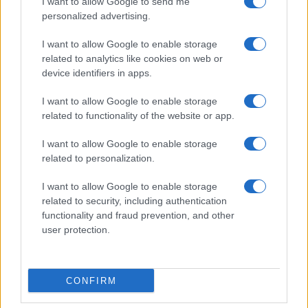
I want to allow Google to send me
personalized advertising.
I want to allow Google to enable storage
related to analytics like cookies on web or
device identifiers in apps.
I want to allow Google to enable storage
related to functionality of the website or app.
I want to allow Google to enable storage
Egy különleges családi járattal 140 új
related to personalization.
alijázó érkezett Izraelbe
I want to allow Google to enable storage
related to security, including authentication
functionality and fraud prevention, and other
user protection.
CONFIRM