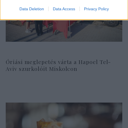
Data Deletion
Data Access
Privacy Policy
Óriási meglepetés várta a Hapoel Tel-
Aviv szurkolóit Miskolcon