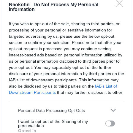
Neokohn -
Do Not Process My Personal
Donald Trump amerikai elnök 2018-ban
Information
egyoldalúan felmondta a 2015-ben kötött
többhatalmi iráni atomalkut, s azóta
If you wish to opt-out of the sale, sharing to third parties, or
szüntelenül szankciókat hozott Irán ellen. E
processing of your personal or sensitive information for
targeted advertising by us, please use the below opt-out
büntetőintézkedéseken Washington időnként
section to confirm your selection. Please note that after your
könnyített, e könnyítések közé tartozott az
opt-out request is processed you may continue seeing
iráni polgári célú atomprogramban
interest-based ads based on personal information utilized by
közreműködő vállalatok átmeneti
us or personal information disclosed to third parties prior to
your opt-out. You may separately opt-out of the further
mentesítése a szankciók alól.
disclosure of your personal information by third parties on the
IAB’s list of downstream participants. This information may
also be disclosed by us to third parties on the
IAB’s List of
Pompeo tavaly decemberben már végleg
Downstream Participants
that may further disclose it to other
megszüntette a fordói atomerőművel
third parties.
együttműködők szankciók alóli felmentését,
Please note that this website/app uses one or more Google
Personal Data Processing Opt Outs
de az Irán délnyugati részén található buseri
services and may gather and store information including but
atomerőművel, az évi 8 tonna nehézvizet
not limited to your visit or usage behaviour. You may click to
I want to opt-out of the Sharing of my
personal data.
előállító araki nehézvízüzemmel és a teheráni
grant or deny consent to Google and its third-party tags to
Opted In