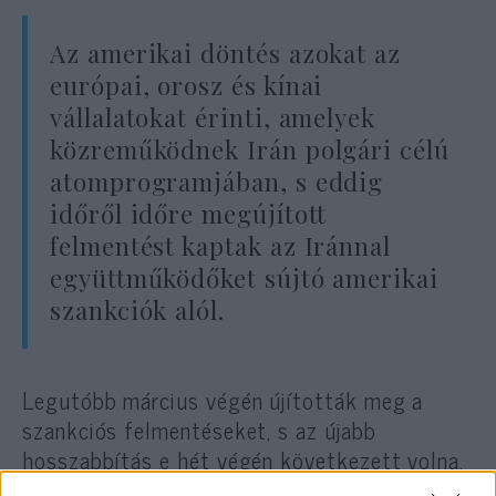
Az amerikai döntés azokat az
európai, orosz és kínai
vállalatokat érinti, amelyek
közreműködnek Irán polgári célú
atomprogramjában, s eddig
időről időre megújított
felmentést kaptak az Iránnal
együttműködőket sújtó amerikai
szankciók alól.
Legutóbb március végén újították meg a
szankciós felmentéseket, s az újabb
hosszabbítás e hét végén következett volna.