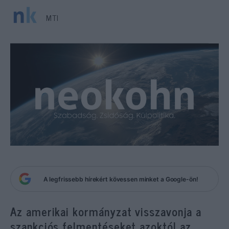
MTI
A legfrissebb hírekért kövessen minket a Google-ön!
Az amerikai kormányzat visszavonja a
szankciós felmentéseket azoktól az