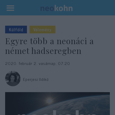
Kilépés
a
tartalomba
Külföld
Vélemény
Egyre több a neonáci a
német hadseregben
2020. február 2. vasárnap, 07:20
Eperjesi Ildikó