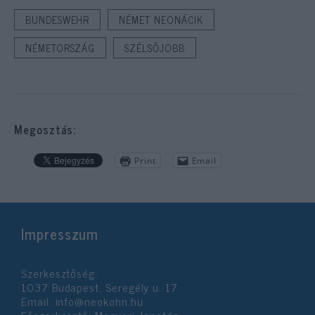
BUNDESWEHR
NÉMET NEONÁCIK
NÉMETORSZÁG
SZÉLSŐJOBB
Megosztás:
Print
Email
Impresszum
Szerkesztőség:
1037 Budapest, Seregély u. 17.
Email:
info@neokohn.hu