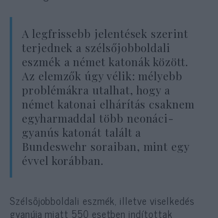
A legfrissebb jelentések szerint
terjednek a szélsőjobboldali
eszmék a német katonák között.
Az elemzők úgy vélik: mélyebb
problémákra utalhat, hogy a
német katonai elhárítás csaknem
egyharmaddal több neonáci-
gyanús katonát talált a
Bundeswehr soraiban, mint egy
évvel korábban.
Szélsőjobboldali eszmék, illetve viselkedés
gyanúja miatt 550 esetben indítottak