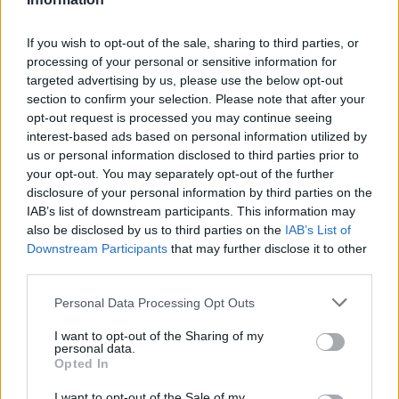
szerint a felnőtt lakosság 59 százaléka úgy
látja, hogy növekszik az antiszemitizmus
If you wish to opt-out of the sale, sharing to third parties, or
mértéke. Egy évvel korábban ez a szám
processing of your personal or sensitive information for
negyven százalék volt. Igaz, a felmérést nem
targeted advertising by us, please use the below opt-out
sokkal a hallei zsinagógatámadás után
section to confirm your selection. Please note that after your
készítették.
opt-out request is processed you may continue seeing
interest-based ads based on personal information utilized by
us or personal information disclosed to third parties prior to
your opt-out. You may separately opt-out of the further
Mint ismert, a kelet-
disclosure of your personal information by third parties on the
IAB’s list of downstream participants. This information may
németországi városban egy
also be disclosed by us to third parties on the
IAB’s List of
szélsőjobboldali férfi a
Downstream Participants
that may further disclose it to other
legnagyobb zsidó ünnep, a Jóm
third parties.
Kippur idején megpróbált
Please note that this website/app uses one or more Google
Personal Data Processing Opt Outs
services and may gather and store information including but
behatolni a zsinagógába. Amikor
not limited to your visit or usage behaviour. You may click to
I want to opt-out of the Sharing of my
ez nem sikerült, lelőtt az utcán
personal data.
grant or deny consent to Google and its third-party tags to
Opted In
két járókelőt.
use your data for below specified purposes in below Google
consent section.
I want to opt-out of the Sale of my