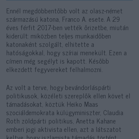
Ennél megdöbbentőbb volt az olasz-német
származású katona, Franco A. esete. A 29
éves férfit 2017-ben vették őrizetbe, miután
kiderült: miközben teljes munkaidőben
katonaként szolgált, elhitette a
hatóságokkal, hogy szíriai menekült. Ezen a
címen még segélyt is kapott. Később
elkezdett fegyvereket felhalmozni.
Az volt a terve, hogy bevándorláspárti
politikusok, közéleti szereplők ellen követ el
támadásokat, köztük Heiko Maas
szociáldemokrata külügyminiszter, Claudia
Roth zöldpárti politikus, Anetta Kahane
emberi jogi aktivista ellen, azt a látszatot
keltve, hogy iszlamista támadás történt.