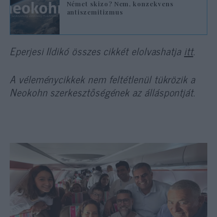
Német skizo? Nem, konzekvens
antiszemitizmus
Eperjesi Ildikó összes cikkét elolvashatja
itt
.
A véleménycikkek nem feltétlenül tükrözik a
Neokohn szerkesztőségének az álláspontját.