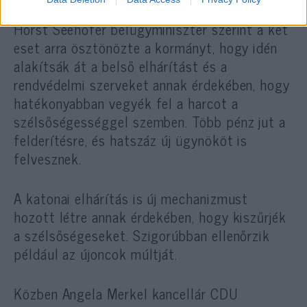
Horst Seehofer belügyminiszter szerint a két
eset arra ösztönözte a kormányt, hogy idén
alakítsák át a belső elhárítást és a
rendvédelmi szerveket annak érdekében, hogy
hatékonyabban vegyék fel a harcot a
szélsőségességgel szemben. Több pénz jut a
felderítésre, és hatszáz új ügynököt is
felvesznek.
A katonai elhárítás is új mechanizmust
hozott létre annak érdekében, hogy kiszűrjék
a szélsőségeseket. Szigorúbban ellenőrzik
például az újoncok múltját.
Közben Angela Merkel kancellár CDU