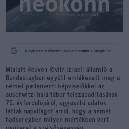
A legfrissebb hírekért kövessen minket a Google-ön!
Mialatt R
euven Rivlin izraeli államfő a
Bundestagban együtt emlékezett meg a
német parlamenti képviselőkkel az
auschwitzi haláltábor felszabadításának
75. évfordulójáról, aggasztó adatok
láttak napvilágot arról, hogy a német
hadseregben milyen mértékben vert
gyökeret a szélsőségesség.