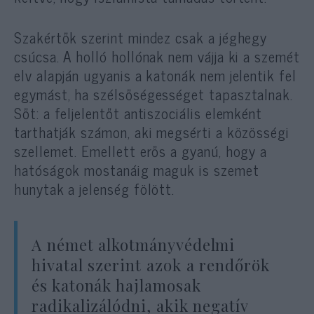
Szakértők szerint mindez csak a jéghegy
csúcsa. A holló hollónak nem vájja ki a szemét
elv alapján ugyanis a katonák nem jelentik fel
egymást, ha szélsőségességet tapasztalnak.
Sőt: a feljelentőt antiszociális elemként
tarthatják számon, aki megsérti a közösségi
szellemet. Emellett erős a gyanú, hogy a
hatóságok mostanáig maguk is szemet
hunytak a jelenség fölött.
A német alkotmányvédelmi
hivatal szerint azok a rendőrök
és katonák hajlamosak
radikalizálódni, akik negatív