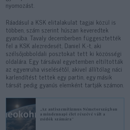
nyomozást.
Ráadásul a KSK elitalakulat tagjai közül is
többen, szám szerint húszan keveredtek
gyanúba. Tavaly decemberben függesztették
fel a KSK alezredesét, Daniel K.-t, aki
szélsőjobboldali posztokat tett ki közösségi
oldalára. Egy társával egyetemben eltiltották
az egyenruha viselésétől, akivel állítólag náci
karlendítést tettek egy partin, egy másik
társát pedig gyanús elemként tartják számon.
„Az antiszemitizmus Németországban
a mindennapi élet részévé vált a
zsidók számára”