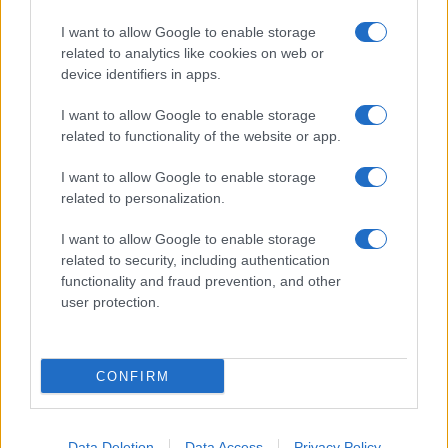
Heiko Maas szerint „igazi rémálom és
I want to allow Google to enable storage
szégyen, hogy 75 évvel Auschwitz
related to analytics like cookies on web or
felszabadítása után a zsidó hitű emberek
device identifiers in apps.
nem érzik magukat otthon Németországban”.
I want to allow Google to enable storage
related to functionality of the website or app.
A tavalyi évet sokan
I want to allow Google to enable storage
related to personalization.
vízválasztónak tartják egyrészt a
hallei zsinagógatámadás miatt,
I want to allow Google to enable storage
másrészt pedig azért, mert
related to security, including authentication
functionality and fraud prevention, and other
júniusban egy feltételezett
user protection.
szélsőjobbos férfi a saját
otthonában lőtte le Walter
Lübcke bevándorláspárti
CONFIRM
politikust.
Data Deletion
Data Access
Privacy Policy