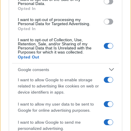
Personal Data.
Opted In
A németországi zsidó szervezetek már jó ideje
I want to opt-out of processing my
panaszkodnak arra, hogy terjed az
Personal Data for Targeted Advertising.
Opted In
antiszemitizmus. Josef Schuster, a Német
Zsidók Központi tanácsa elnöke szerint „nem
I want to opt-out of Collection, Use,
Retention, Sale, and/or Sharing of my
szabad alábecsülni azt, hogy a
Personal Data that Is Unrelated with the
Purposes for which it was collected.
szélsőjobboldal mennyire nyitott az
Opted Out
erőszakra.” A felmérések szerint 2018-ban
egy év alatt húsz százalékkal emelkedett az
Google consents
antiszemita indíttatású bűncselekmények
I want to allow Google to enable storage
száma Németországban, ahol egyébként húsz
related to advertising like cookies on web or
device identifiers in apps.
éve folyamatosan növekszik a
szélsőjobboldali, illetve zsidóellenes
I want to allow my user data to be sent to
bűntények száma, miközben általánosságban
Google for online advertising purposes.
egyre kevesebb bűncselekményt követnek el.
I want to allow Google to send me
personalized advertising.