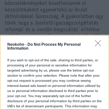
bűncselekményeket követhessenek el,
közpolitikaként egyenértékű az őrület
definíciójával. Gonoszság. A gyakorlatban úgy
tűnik, hogy a „büntető igazságszolgáltatás
reformja” és a „rendőri megszállás” elítélése
valójában csupán eufemizmusok a valós, élő
zsidók biztonságának feláldozására a
Neokohn -
Do Not Process My Personal
tetszetős progresszív közhelyek oltárán –
Information
írja a Tablet szerzője.
If you wish to opt-out of the sale, sharing to third parties, or
processing of your personal or sensitive information for
Bárkinek, aki a zsidókat biztonságban kívánja
targeted advertising by us, please use the below opt-out
tudni és harcol az antiszemitizmus ellen,
section to confirm your selection. Please note that after your
először meg kell győződnie arról, hogy az
opt-out request is processed you may continue seeing
interest-based ads based on personal information utilized by
antiszemita támadók busásan megfizetnek az
us or personal information disclosed to third parties prior to
erőszakoskodásukért.
your opt-out. You may separately opt-out of the further
disclosure of your personal information by third parties on the
IAB’s list of downstream participants. This information may