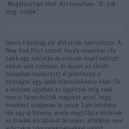
„Megátkoztam őket. Azt mondtam: «B….tok
meg, zsidók»”.
Harris-t bíróság elé állították, nem először. A
New York Post szerint tavaly november óta
zajlik egy zaklatás és erőszak miatt indított
eljárás vele szemben, és éppen az elmúlt
hónapban mulasztott el jelentkezni a
bíróságon egy újabb bűncselekmény okán. De
a mostani ügyében az ügyészek még csak
nem is fárasztották magukat azzal, hogy
óvadékot szabjanak ki: január 1-jén hatályba
lép egy új törvény, amely megtiltja a bíróknak
az óvadék kiszabását bizonyos, általában nem
erőszakos bűncselekményekkel vádolt