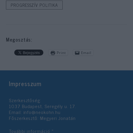
PROGRESSZÍV POLITIKA
Megosztás:
Print
Email
Impresszum
Szerkesztőség:
1037 Budapest, Seregély u. 17.
Email:
info@neokohn.hu
Főszerkesztő: Megyeri Jonatán
További információ »