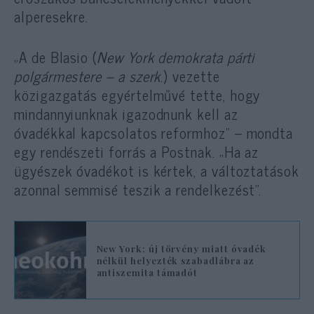
alperesekre.
„A de Blasio (
New York demokrata párti
polgármestere – a szerk
.) vezette
közigazgatás egyértelművé tette, hogy
mindannyiunknak igazodnunk kell az
óvadékkal kapcsolatos reformhoz” – mondta
egy rendészeti forrás a Postnak. „Ha az
ügyészek óvadékot is kértek, a változtatások
azonnal semmisé teszik a rendelkezést”.
New York: új törvény miatt óvadék
nélkül helyezték szabadlábra az
antiszemita támadót