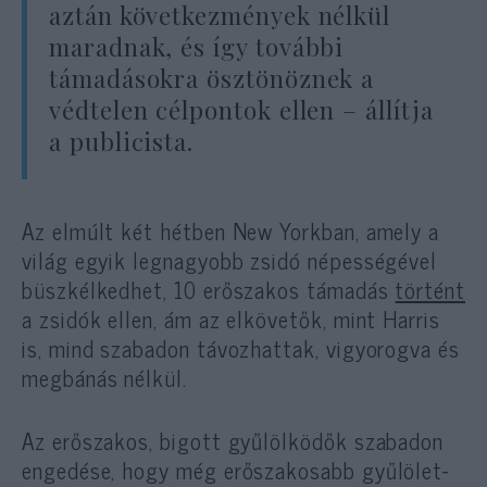
aztán következmények nélkül
maradnak, és így további
támadásokra ösztönöznek a
védtelen célpontok ellen – állítja
a publicista.
Az elmúlt két hétben New Yorkban, amely a
világ egyik legnagyobb zsidó népességével
büszkélkedhet, 10 erőszakos támadás
történt
a zsidók ellen, ám az elkövetők, mint Harris
is, mind szabadon távozhattak, vigyorogva és
megbánás nélkül.
Az erőszakos, bigott gyűlölködők szabadon
engedése, hogy még erőszakosabb gyűlölet-