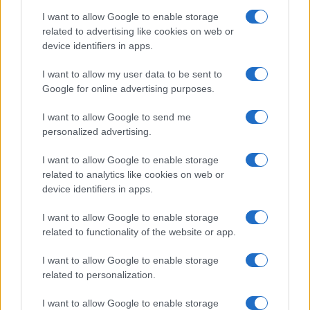
I want to allow Google to enable storage
Brooklyni utcakép haszidokkal
related to advertising like cookies on web or
device identifiers in apps.
Semmi sem lehet mérgezőbb és kívánttól
eltérőbb hatást kiváltó, mint a gyűlölet által
I want to allow my user data to be sent to
fűtött erőszak New Yorkot Kisinyovvá
Google for online advertising purposes.
(
Moldova fővárosa, ahol egy 1903-as pogrom
I want to allow Google to send me
során 47 zsidót öltek meg, és további több
personalized advertising.
százat megsebesítettek – a szerk.
) változtató
hullámának ilyen, politikai indíttatású átírása.
I want to allow Google to enable storage
related to analytics like cookies on web or
device identifiers in apps.
Ha nem tudsz egyértelműen és
I want to allow Google to enable storage
related to functionality of the website or app.
őszinte szívvel felszólalni az
erőszakos antiszemita gyűlölet-
I want to allow Google to enable storage
related to personalization.
bűncselekmények elkövetőinek a
legszigorúbb megbüntetését
I want to allow Google to enable storage