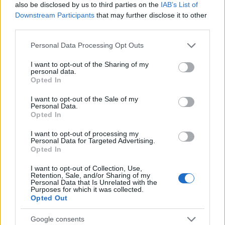
Mégis, a New York-i progresszív politikusok a
also be disclosed by us to third parties on the
IAB’s List of
baloldali zsidó szervezetek sokaságával
Downstream Participants
that may further disclose it to other
karöltve az elmúlt 24 órát azzal töltötték,
third parties.
hogy a monsey-i támadást hangosan elítélő,
Please note that this website/app uses one or more Google
Personal Data Processing Opt Outs
általános nyilatkozatokat adtak ki, miközben
services and may gather and store information including but
not limited to your visit or usage behaviour. You may click to
I want to opt-out of the Sharing of my
továbbra is a „fehér nacionalizmust” vádolták
personal data.
grant or deny consent to Google and its third-party tags to
az antiszemita erőszak pestiséért, amely
Opted In
use your data for below specified purposes in below Google
zsidókat öl a közösségeinkben.
consent section.
I want to opt-out of the Sale of my
Personal Data.
Opted In
I want to opt-out of processing my
Personal Data for Targeted Advertising.
Opted In
I want to opt-out of Collection, Use,
Retention, Sale, and/or Sharing of my
Personal Data that Is Unrelated with the
Purposes for which it was collected.
Opted Out
Google consents