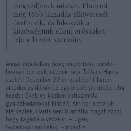
megvédjenek minket. Ehelyett
még több támadás elkövetését
ösztönzik, és fokozzák a
közösségünk elleni erőszakot –
írja a Tablet szerzője.
Annak érdekében, hogy megértsük, mindez
hogyan történik, nézzük meg Tiffany Harris
esetét! December 22-én odalépett három
ortodox zsidó nőhöz egy brooklyni utcán, ütni
kezdte őket, és közben antiszemita
gyalázkodásokat kiabált. Amikor a zsaruk
kiérkeztek, Harris nem blamálta magát azzal,
hogy tagadja a vádakat. – „Igen,
bepancsoltam nekik” – mondta.