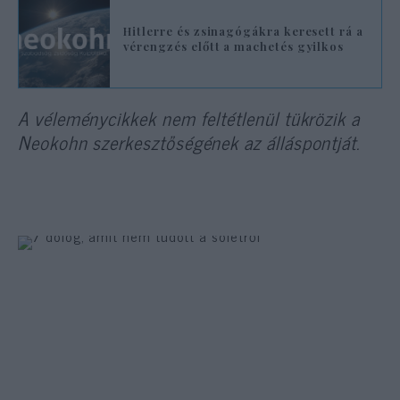
Hitlerre és zsinagógákra keresett rá a
vérengzés előtt a machetés gyilkos
A véleménycikkek nem feltétlenül tükrözik a
Neokohn szerkesztőségének az álláspontját.