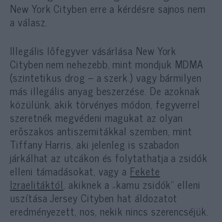
New York Cityben erre a kérdésre sajnos nem
a válasz.
Illegális lőfegyver vásárlása New York
Cityben nem nehezebb, mint mondjuk MDMA
(szintetikus drog – a szerk.) vagy bármilyen
más illegális anyag beszerzése. De azoknak
közülünk, akik törvényes módon, fegyverrel
szeretnék megvédeni magukat az olyan
erőszakos antiszemitákkal szemben, mint
Tiffany Harris, aki jelenleg is szabadon
járkálhat az utcákon és folytathatja a zsidók
elleni támadásokat, vagy a
Fekete
Izraelitáktól
, akiknek a „kamu zsidók” elleni
uszítása Jersey Cityben hat áldozatot
eredményezett, nos, nekik nincs szerencséjük.