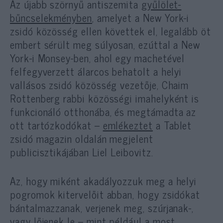
Az újabb szörnyű antiszemita
gyűlölet-
bűncselekményben
, amelyet a New York-i
zsidó közösség ellen követtek el, legalább öt
embert sérült meg súlyosan, ezúttal a New
York-i Monsey-ben, ahol egy machetével
felfegyverzett álarcos behatolt a helyi
vallásos zsidó közösség vezetője, Chaim
Rottenberg rabbi közösségi imahelyként is
funkcionáló otthonába, és megtámadta az
ott tartózkodókat –
emlékeztet
a Tablet
zsidó magazin oldalán megjelent
publicisztikájában Liel Leibovitz.
Az, hogy miként akadályozzuk meg a helyi
pogromok kitervelőit abban, hogy zsidókat
bántalmazzanak, verjenek meg, szúrjanak-,
vagy lőjenek le – mint például a most