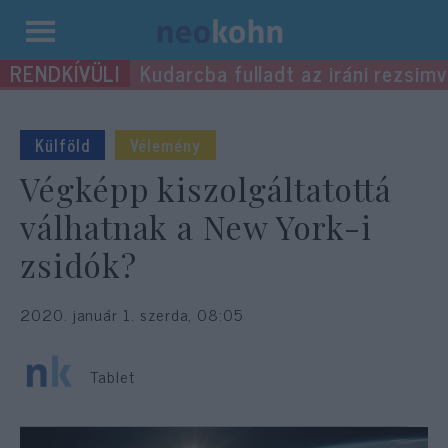
Kilépés
Kudarcba fulladt az iráni rezsimv
a
tartalomba
Külföld
Vélemény
Végképp kiszolgáltatottá
válhatnak a New York-i
zsidók?
2020. január 1. szerda, 08:05
Tablet