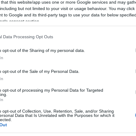
 that this website/app uses one or more Google services and may gath
egradikálisabb brit EU-ellenes erő, a Nigel Farage
including but not limited to your visit or usage behaviour. You may click 
elmérés szerint 7 százalék.
 to Google and its third-party tags to use your data for below specifi
ogle consent section.
is Johnson miniszterelnöki tevékenységével a me
l Data Processing Opt Outs
gedett, 44 százalék elégedetlen. A plusz 2 száza
enleg a legjobb, amelyet bármely brit pártvezető 
o opt-out of the Sharing of my personal data.
rehozott parlamenti választások óta elért.
In
o opt-out of the Sale of my Personal Data.
In
Az Ipsos MORI vizsgálatába bevont válasz
magát elégedettnek Jeremy Corbyn pártve
to opt-out of processing my Personal Data for Targeted
ing.
százalék elégedetlen a Munkáspárt vezető
In
o opt-out of Collection, Use, Retention, Sale, and/or Sharing
ersonal Data that Is Unrelated with the Purposes for which it
lected.
byn megítélésének egyenlege a Labour táborában i
Out
százaléka elégedett, 49 százaléka elégedetlen
Je