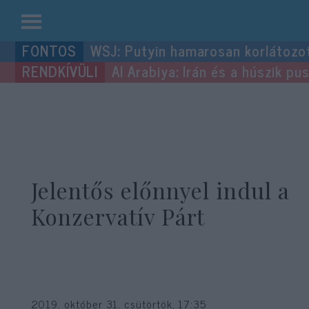
Kilépés
WSJ: Putyin hamarosan korlátozo
a
Al Arabiya: Irán és a húszik p
tartalomba
Jelentős előnnyel indul a
Konzervatív Párt
2019. október 31. csütörtök, 17:35