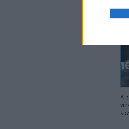
pár
Jer
elle
A g
viz
köv