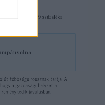
zaléka támogatja, 79 százaléka
 kampányolna
olút többsége rossznak tartja. A
 hogy a gazdasági helyzet a
 reménykedik javulásban.