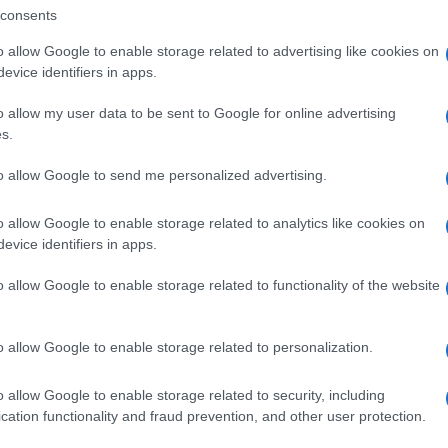
consents
onzervatív Párt szavazótáborán belül Boris Johnso
o allow Google to enable storage related to advertising like cookies on
vazók mindössze 9 százaléka mondta azt, hogy nin
evice identifiers in apps.
o allow my user data to be sent to Google for online advertising
rit választók relatív többsége Johnson Brexit-strat
s.
enére, hogy jóllehet a kormányfő az elmúlt hetekbe
to allow Google to send me personalized advertising.
t EU-tagság megszűnése mellet az éppen csütörtök é
áridőig, az Egyesült Királyság csütörtökön nem lép
o allow Google to enable storage related to analytics like cookies on
evice identifiers in apps.
o allow Google to enable storage related to functionality of the website
A megkérdezettek 47 százaléka adott han
hogy Boris Johnson jó munkát végez a Bre
szerint nem megfelelő a brit minisztereln
o allow Google to enable storage related to personalization.
o allow Google to enable storage related to security, including
cation functionality and fraud prevention, and other user protection.
 hónappal korábban még 38-53 volt a megoszlás 