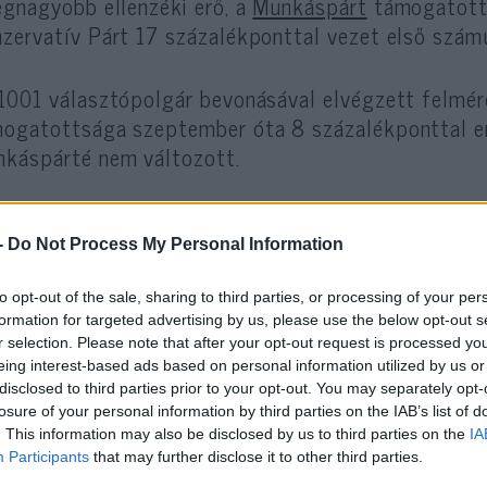
egnagyobb ellenzéki erő, a
Munkáspárt
támogatotts
zervatív Párt 17 százalékponttal vezet első számú
1001 választópolgár bevonásával elvégzett felmér
ogatottsága szeptember óta 8 százalékponttal e
káspárté nem változott.
Az Ipsos MORI adatai szerint a Konzervat
-
Do Not Process My Personal Information
nem volt ilyen népszerű, és 2017 áprilisa 
to opt-out of the sale, sharing to third parties, or processing of your per
előnnyel a Munkáspárt előtt.
formation for targeted advertising by us, please use the below opt-out s
r selection. Please note that after your opt-out request is processed y
eing interest-based ads based on personal information utilized by us or
agyományosan harmadik legnagyobb országos parlam
disclosed to third parties prior to your opt-out. You may separately opt-
losure of your personal information by third parties on the IAB’s list of
okratákra jelenleg 20 százaléknyian szavaznának;
. This information may also be disclosed by us to third parties on the
IA
ző hónaphoz képest.
Participants
that may further disclose it to other third parties.