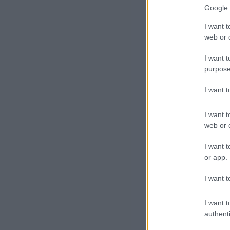
Google 
A K
I want t
sza
web or d
I want t
A b
purpose
ell
I want 
bri
hat
I want t
web or d
I want t
or app.
I want t
I want t
authenti
Egy