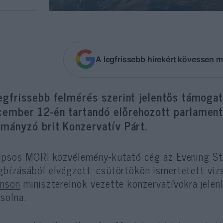
A legfrissebb hírekért kövessen m
egfrissebb felmérés szerint jelentős támogat
cember 12-én tartandó előrehozott parlament
rmányzó brit Konzervatív Párt.
Ipsos MORI közvélemény-kutató cég az Evening St
bízásából elvégzett, csütörtökön ismertetett viz
hnson
miniszterelnök vezette konzervatívokra jelen
ksolna.