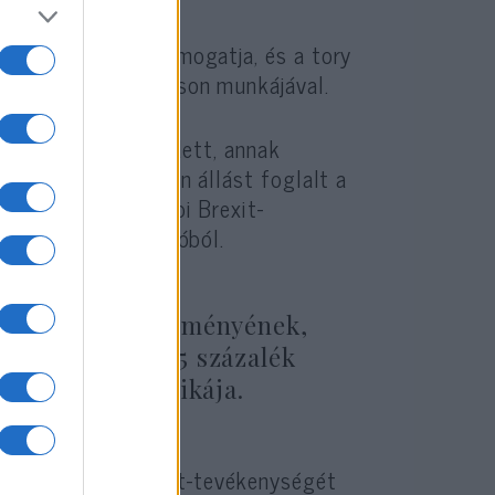
nt 80 százalék támogatja, és a tory
cs kibékülve Johnson munkájával.
égiájával is elégedett, annak
n igen határozottan állást foglalt a
jjel lejáró korábbi Brexit-
 ki az Európai Unióból.
got annak a véleményének,
xit ügyében, 45 százalék
ök Brexit-politikája.
a kormányfő Brexit-tevékenységét