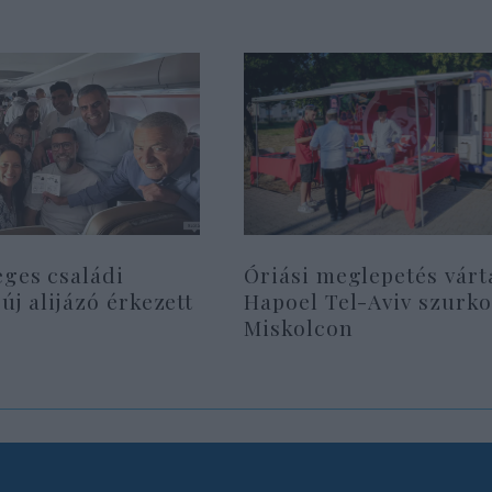
eges családi
Óriási meglepetés várt
 új alijázó érkezett
Hapoel Tel-Aviv szurko
Miskolcon