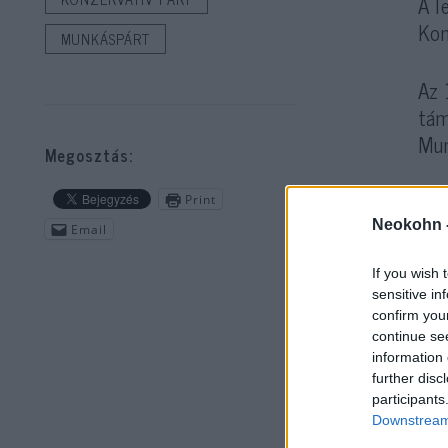
A l
Kon
MUNKÁSPÁRT
Az 
tám
Mun
Megosztás:
Print
Neokohn 
Email
If you wish 
sensitive in
confirm you
continue se
A h
information 
further disc
Dem
participants
elő
Downstream 