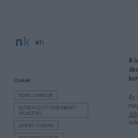
MTI
A l
de
ko
Cimkék:
Az 
BORIS JOHNSON
meg
ELŐREHOZOTT PARLAMENTI
Jo
VÁLASZTÁS
vo
JEREMY CORBYN
KONZERVATÍV PÁRT