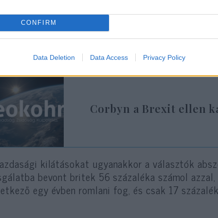
tolók és ellenzők között.
CONFIRM
emy Corbyn Brexit-stratégiáját a választók 11 szá
nzi.
Data Deletion
Data Access
Privacy Policy
Corbyn a Brexit ellen
azdasági kilátásokat ugyanakkor a választók absz
sgálatba bevont britek 56 százaléka számol azzal,
etkező egy évben romlani fog, és csak 17 százalék