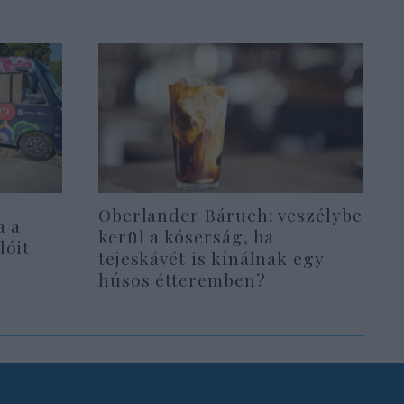
Oberlander Báruch: veszélybe
a a
kerül a kóserság, ha
lóit
tejeskávét is kínálnak egy
húsos étteremben?