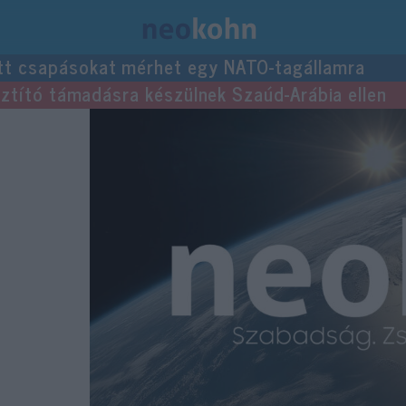
tt csapásokat mérhet egy NATO-tagállamra
usztító támadásra készülnek Szaúd-Arábia ellen