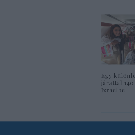
Egy különl
járattal 140
Izraelbe