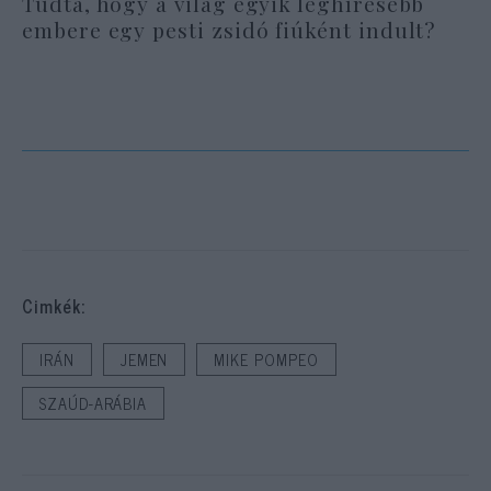
Tudta, hogy a világ egyik leghíresebb
embere egy pesti zsidó fiúként indult?
Cimkék:
IRÁN
JEMEN
MIKE POMPEO
SZAÚD-ARÁBIA