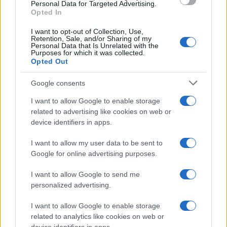
termelésnek, és mintegy öt százaléka a világ
Personal Data for Targeted Advertising.
napi olajkitermelésének.
Opted In
I want to opt-out of Collection, Use,
Retention, Sale, and/or Sharing of my
Az egyik támadás az Abkaik kormányzóság
Personal Data that Is Unrelated with the
Purposes for which it was collected.
Bukjak nevű helységében lévő olajterminált
Opted Out
érte, amely az Aramco szaúdi olajvállalat
közlése szerint a világ legnagyobb
Google consents
olajfinomítója. A másik célba vett terminál a
I want to allow Google to enable storage
Huraisz kormányzóságban lévő olajmezőhöz
related to advertising like cookies on web or
tartozik, amely a második legnagyobb
device identifiers in apps.
olajmező az országban. Az üzemekben
I want to allow my user data to be sent to
robbanások történtek és tűz ütött ki. A
Google for online advertising purposes.
tüzeket rövid időn belül eloltották, senkinek
I want to allow Google to send me
sem esett baja.
personalized advertising.
I want to allow Google to enable storage
related to analytics like cookies on web or