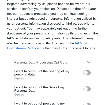
targeted advertising by us, please use the below opt-out
A húszik ellenőrizte al-Maszíra televízió által
section to confirm your selection. Please note that after your
opt-out request is processed you may continue seeing
idézett szóvivő felszólította a külföldi
interest-based ads based on personal information utilized by
cégeket és állampolgárokat, hogy kerüljék el
us or personal information disclosed to third parties prior to
a szaúdi olajlétesítményeket, amelyek – mint
your opt-out. You may separately opt-out of the further
fogalmazott – továbbra is a húszik
disclosure of your personal information by third parties on the
IAB’s list of downstream participants. This information may
„tűzvonalában” vannak.
also be disclosed by us to third parties on the
IAB’s List of
Downstream Participants
that may further disclose it to other
A szaúdi energiainfrastruktúrát több támadás
third parties.
érte azóta, hogy Rijád az arab katonai
Please note that this website/app uses one or more Google
Personal Data Processing Opt Outs
koalíció vezetőjeként beavatkozott Jemenben
services and may gather and store information including but
not limited to your visit or usage behaviour. You may click to
I want to opt-out of the Sharing of my
a húszik ellen, az idén május és augusztus
personal data.
grant or deny consent to Google and its third-party tags to
között is. A szaúdi olajterminálok elleni
Opted In
use your data for below specified purposes in below Google
szombati dróntámadások következtében
consent section.
I want to opt-out of the Sale of my
Personal Data.
azonban 5,7 millió hordóval csökkent a napi
Opted In
olajkitermelés, ami több mint a fele a szaúdi
I want to opt-out of processing my