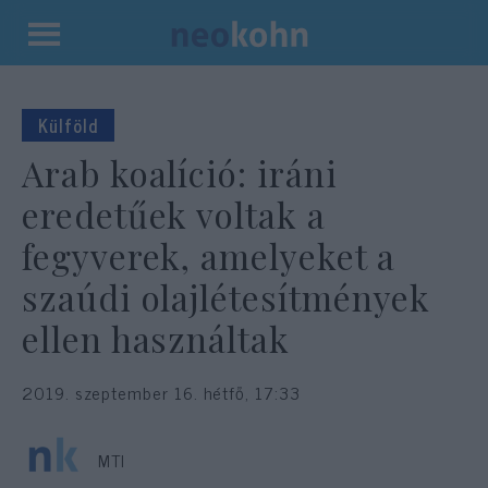
Kilépés
a
tartalomba
Külföld
Arab koalíció: iráni
eredetűek voltak a
fegyverek, amelyeket a
szaúdi olajlétesítmények
ellen használtak
2019. szeptember 16. hétfő, 17:33
MTI