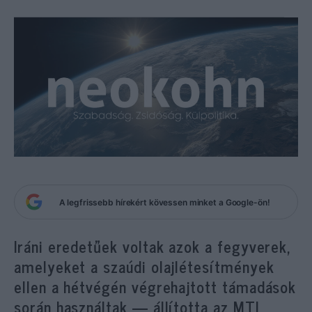
A legfrissebb hírekért kövessen minket a Google-ön!
Iráni eredetűek voltak azok a fegyverek,
amelyeket a szaúdi olajlétesítmények
ellen a hétvégén végrehajtott támadások
során használtak — állította az MTI