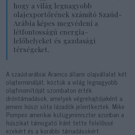
hogy a világ legnagyobb
olajexportőrének számító Szaúd-
Arábia képes megvédeni a
létfontosságú energia-
lelőhelyeket és gazdasági
térségeket.
A szaúd-arábiai Aramco állami olajvállalat két
olajterminálját, köztük a világ legnagyobb
olajfinomítóját szombaton érték
dróntámadások, amelyek végrehajtójaként a
jemeni húszi síita lázadók jelentkeztek. Mike
Pompeo amerikai külügyminiszter azonban a
húszikat támogató Iránt tette felelőssé
ezekért és a korábbi támadásokért.