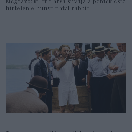
Megrázó: kilenc árva siratja a péntek este
hirtelen elhunyt fiatal rabbit