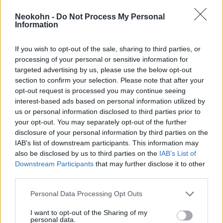
elnökre.
Neokohn -
Do Not Process My Personal
Information
A izraeliek szerint még várni
If you wish to opt-out of the sale, sharing to third parties, or
kellett volna néhány hónapot,
processing of your personal or sensitive information for
hogy a kemény szankciók
targeted advertising by us, please use the below opt-out
section to confirm your selection. Please note that after your
hatására az iráni álláspont
opt-out request is processed you may continue seeing
felpuhuljon a kompromisszumra.
interest-based ads based on personal information utilized by
us or personal information disclosed to third parties prior to
your opt-out. You may separately opt-out of the further
disclosure of your personal information by third parties on the
Egyes szakértők szerint a találkozó pozitív
IAB’s list of downstream participants. This information may
hozadéka lehet, hogy a Hezbollah és Izrael
also be disclosed by us to third parties on the
IAB’s List of
közötti feszültség enyhülni fog. Mert még a
Downstream Participants
that may further disclose it to other
third parties.
Hezbollah sem mer háborút kirobbantani egy
tárgyalás közepén.
Please note that this website/app uses one or more Google
Personal Data Processing Opt Outs
services and may gather and store information including but
not limited to your visit or usage behaviour. You may click to
I want to opt-out of the Sharing of my
personal data.
grant or deny consent to Google and its third-party tags to