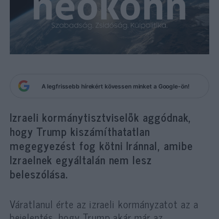
A legfrissebb hírekért kövessen minket a Google-ön!
Izraeli kormánytisztviselők aggódnak,
hogy Trump kiszámíthatatlan
megegyezést fog kötni Iránnal, amibe
Izraelnek egyáltalán nem lesz
beleszólása.
Váratlanul érte az izraeli kormányzatot az a
bejelentés
, hogy Trump akár már az