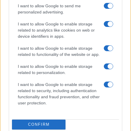
Az izraeliek mindenesetre úgy érzik talán az
I want to allow Google to send me
agresszív Trump meg tudja hajlítani az iráni
personalized advertising.
vezetést, végülis bármilyen iráni alku jobb
I want to allow Google to enable storage
lehet annál, mint amit Obama 2015-ben
related to analytics like cookies on web or
kötött.
device identifiers in apps.
I want to allow Google to enable storage
related to functionality of the website or app.
Izrael csak azt szeretné, hogy
I want to allow Google to enable storage
Iránnak ne legyen
related to personalization.
atomprogramja.
I want to allow Google to enable storage
related to security, including authentication
functionality and fraud prevention, and other
user protection.
CONFIRM