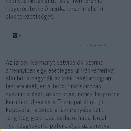
felhívta Netanjahut, és a Twitteren is
megerősítette Amerika Izrael melletti
elkötelezettségét.
Az izraeli kormánytisztviselők szerint
amennyiben egy esetleges új iráni-amerikai
alkuból kihagynák az iráni rakétaprogram
leszerelését, és a terrorfinanszírozás
beszüntetését, akkor Izrael nehéz helyzetbe
kerülhet. Ugyanis a Trumppal ápolt jó
kapcsolat, a zsidó állam irányába tett
rengeteg gesztusa korlátozhatja Izrael
nyomásgyakorló potenciálját az amerikai