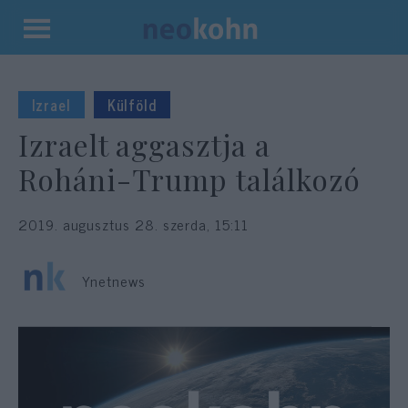
Kilépés
a
tartalomba
Izrael
Külföld
Izraelt aggasztja a
Roháni-Trump találkozó
2019. augusztus 28. szerda, 15:11
Ynetnews