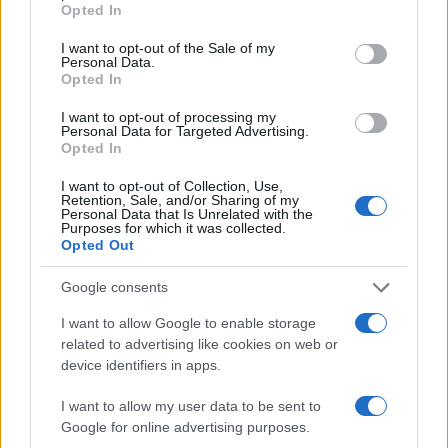
Opted In
use your data for below specified purposes in below Google
A Hezbollah kizárja a háború
consent section.
I want to opt-out of the Sale of my
lehetőségét Izraellel
Personal Data.
Opted In
I want to opt-out of processing my
Personal Data for Targeted Advertising.
Az Egyesült Államok szankcióit
Opted In
Franciaország gyengíti, amely
I want to opt-out of Collection, Use,
Retention, Sale, and/or Sharing of my
Iránt támogatja az amerikai
Personal Data that Is Unrelated with the
Purposes for which it was collected.
követelésekkel szemben. Ez
Opted Out
abban is megnyilvánult, hogy a
Google consents
G7-es rögtönzött Iránnal
kapcsolatos találkozón Macron
I want to allow Google to enable storage
related to advertising like cookies on web or
Irán oldalára állt az amerikaikkal
device identifiers in apps.
szemben.
I want to allow my user data to be sent to
Google for online advertising purposes.