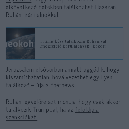
elkövetkező hetekben találkozhat Hasszan
Roháni iráni elnökkel.
Trump kész találkozni Rohánival
„megfelelő körülmények” között
Jeruzsálem elsősorban amiatt aggódik, hogy
kiszámíthatatlan, hová vezethet egy ilyen
találkozó –
írja a Ynetnews.
Roháni egyelőre azt mondja, hogy csak akkor
találkozik Trumppal, ha az
feloldja a
szankciókat.