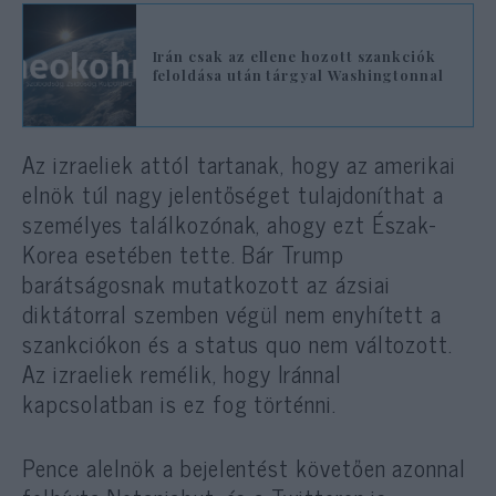
Irán csak az ellene hozott szankciók
feloldása után tárgyal Washingtonnal
Az izraeliek attól tartanak, hogy az amerikai
elnök túl nagy jelentőséget tulajdoníthat a
személyes találkozónak, ahogy ezt Észak-
Korea esetében tette. Bár Trump
barátságosnak mutatkozott az ázsiai
diktátorral szemben végül nem enyhített a
szankciókon és a status quo nem változott.
Az izraeliek remélik, hogy Iránnal
kapcsolatban is ez fog történni.
Pence alelnök a bejelentést követően azonnal