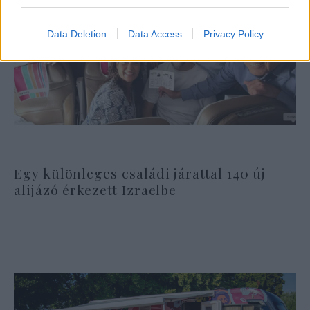
Data Deletion
Data Access
Privacy Policy
Egy különleges családi járattal 140 új
alijázó érkezett Izraelbe