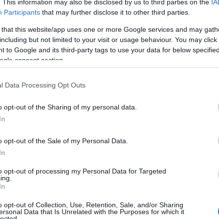
. This information may also be disclosed by us to third parties on the
IA
Participants
that may further disclose it to other third parties.
 that this website/app uses one or more Google services and may gath
including but not limited to your visit or usage behaviour. You may click 
 to Google and its third-party tags to use your data for below specifi
ogle consent section.
l Data Processing Opt Outs
o opt-out of the Sharing of my personal data.
In
o opt-out of the Sale of my Personal Data.
In
to opt-out of processing my Personal Data for Targeted
ing.
In
o opt-out of Collection, Use, Retention, Sale, and/or Sharing
ersonal Data that Is Unrelated with the Purposes for which it
lected.