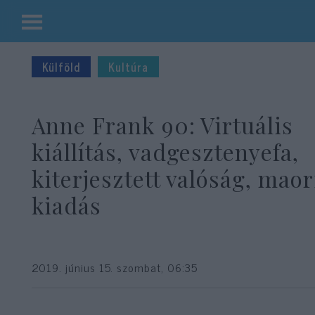
Kilépés
a
Külföld
Kultúra
tartalomba
Anne Frank 90: Virtuális
kiállítás, vadgesztenyefa,
kiterjesztett valóság, maor
kiadás
2019. június 15. szombat, 06:35