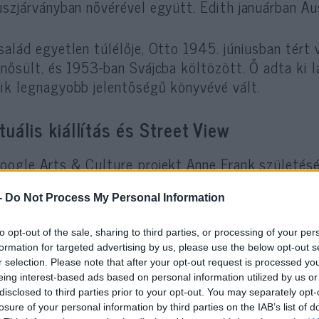
uszjárványban nővérével együtt. Edith januárban A
salád egyetlen túlélője, Otto 1945. júniusban tér
anősült, és 1953-ban Svájcba költözött. Ő adta ki l
ik legnagyobb jelentőségű könyvévé vált.
rtuális kiállítás és Street View
oogle Arts & Culture projekt Anne Frank születésé
ndított virtuális kiállítással és a Street View belté
ogatás élményét nyújtja
a látogatók számára a trag
-
Do Not Process My Personal Information
llítás kísérőszövege magyar nyelven is olvasható.
to opt-out of the sale, sharing to third parties, or processing of your per
formation for targeted advertising by us, please use the below opt-out s
egér és képernyő segítségével beléphetünk az am
r selection. Please note that after your opt-out request is processed y
ásba, ahol Anne gyerekkorát töltötte, bejárhatjuk 
eing interest-based ads based on personal information utilized by us or
disclosed to third parties prior to your opt-out. You may separately opt-
ószobáját, melyben nővérével, Margot-val lakott.
losure of your personal information by third parties on the IAB’s list of