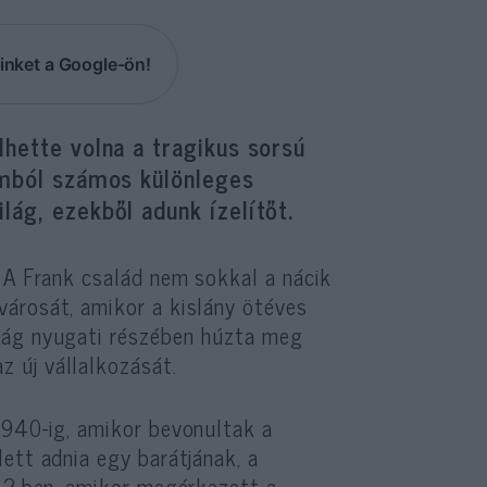
inket a Google-ön!
lhette volna a tragikus sorsú
omból számos különleges
lág, ezekből adunk ízelítőt.
 A Frank család nem sokkal a nácik
árosát, amikor a kislány ötéves
zág nyugati részében húzta meg
 új vállalkozását.
1940-ig, amikor bevonultak a
ett adnia egy barátjának, a
942-ben, amikor megérkezett a