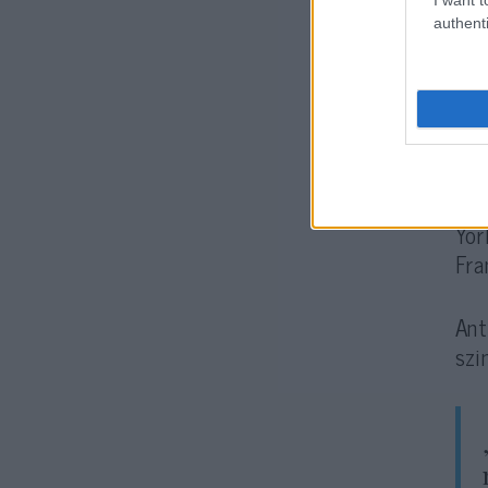
authenti
— m
Az
Kül
Yor
Fra
Ant
szi