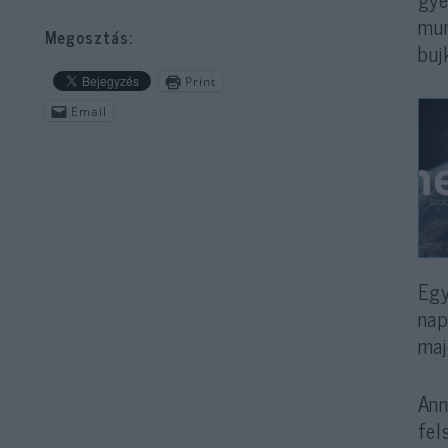
mun
Megosztás:
buj
Print
Email
Egy
nap
maj
Ann
fel