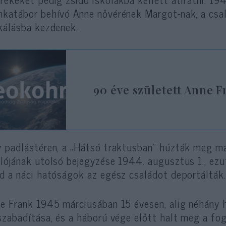
katábor behívó Anne nővérének Margot-nak, a csal
kálásba kezdenek.
90 éve született Anne 
 padlástéren, a „Hátsó traktusban” húzták meg ma
lójának utolsó bejegyzése 1944. augusztus 1., ezu
d a náci hatóságok az egész családot deportálták.
e Frank 1945 márciusában 15 évesen, alig néhány h
szabadítása, és a háború vége előtt halt meg a fo