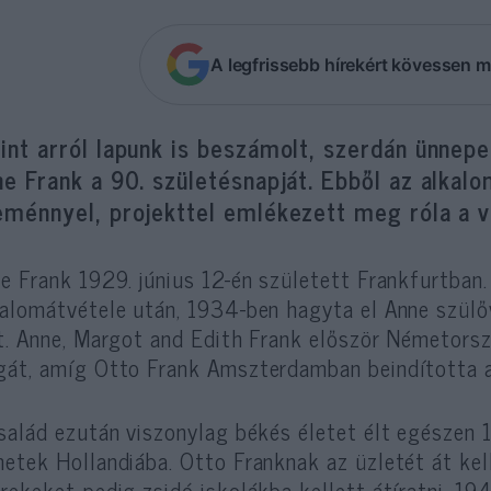
A legfrissebb hírekért kövessen m
nt arról lapunk is beszámolt, szerdán ünnepe
ne Frank a 90. születésnapját. Ebből az alkal
ménnyel, projekttel emlékezett meg róla a vi
e Frank 1929. június 12-én született Frankfurtban.
alomátvétele után, 1934-ben hagyta el Anne szülőv
t. Anne, Margot and Edith Frank először Németors
át, amíg Otto Frank Amszterdamban beindította az
salád ezután viszonylag békés életet élt egészen 
etek Hollandiába. Otto Franknak az üzletét át kell
rekeket pedig zsidó iskolákba kellett átíratni. 1