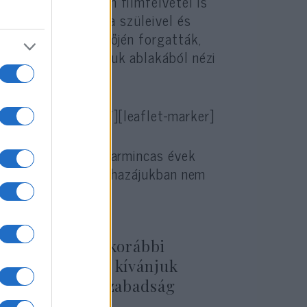
k meg, az egyetlen filmfelvétel is
yetlen fotó, mely a szüleivel és
yik szomszéd esküvőjén forgatták,
, amint a nappalijuk ablakából nézi
ein 37″ zoom=”15″][leaflet-marker]
isszaállították a harmincas évek
ak el, akik a saját hazájukban nem
ja Anne Frank korábbi
biakban is fenn kívánjuk
ancia és szólásszabadság