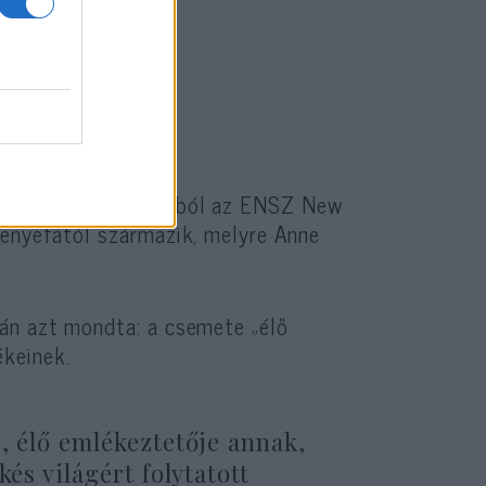
atója.
ordulóról
ületésnapja alkalmából az ENSZ New
tenyefától származik, melyre Anne
án azt mondta: a csemete „élő
keinek.
, élő emlékeztetője annak,
és világért folytatott