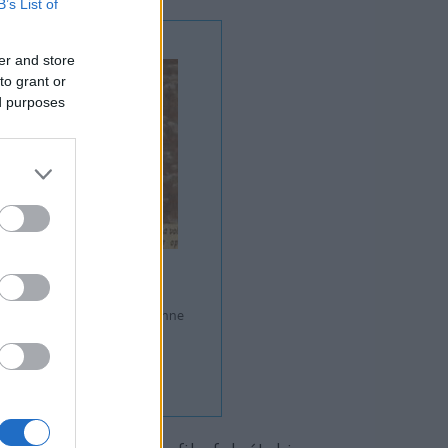
B’s List of
er and store
to grant or
ed purposes