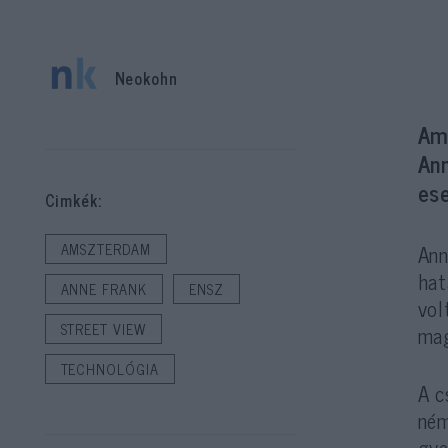
Neokohn
Ami
An
ese
Cimkék:
Ann
AMSZTERDAM
hat
ANNE FRANK
ENSZ
vol
STREET VIEW
mag
TECHNOLÓGIA
A c
ném
gye