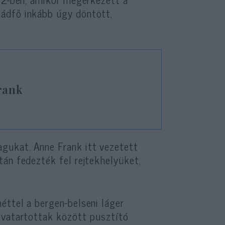
ádfő inkább úgy döntött,
Frank
gukat. Anne Frank itt vezetett
tán fedezték fel rejtekhelyüket,
éttel a bergen-belseni láger
gvatartottak között pusztító