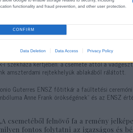
cation functionality and fraud prevention, and other user protection.
ondta Ronald Leopold, az Anne Frank House igazg
CONFIRM
 ENSZ is megemlékezett a nevezetes évf
Data Deletion
Data Access
Privacy Policy
önleges gesztenyefát ültettek Anne Frank 90. sz
k-i székháza kertjében: a csemete attól a vadgesz
nk amszterdami rejtekhelyük ablakából rálátott.
onio Guterres ENSZ főtitkár a faültetési ceremóni
mbóluma Anne Frank örökségének” és az ENSZ érté
„A csemetéből felnövő fa a remény jelképe
milyen fontos folytatni az igazságos és bék