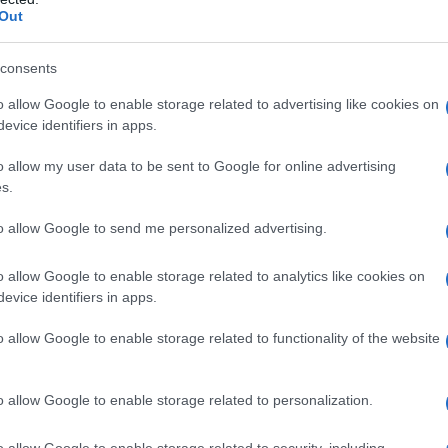
online kiállításon dokumentumok, fotók tekinthető
Out
ható, melyen Anne alakja megjelenik, valamint az eg
érével együtt készült róla. A filmfelvételt az eg
consents
ek a néhány másodperces részletén bukkan fel Anne
endégsereget.
o allow Google to enable storage related to advertising like cookies on
evice identifiers in apps.
aflet-map fit_markers=”false” address=”Merwedepl
o allow my user data to be sent to Google for online advertising
s.
rank család lakóházát 2004-ben restaurálták, és v
to allow Google to send me personalized advertising.
apotába. A házban 2005 óta olyan írókat szállásoln
atnak szabadon.
o allow Google to enable storage related to analytics like cookies on
evice identifiers in apps.
o allow Google to enable storage related to functionality of the website
„Meggyőződésünk, hogy ez a legjobb mód
otthonának hasznosítására, és ezt a továb
o allow Google to enable storage related to personalization.
tartani. Ezen a helyen a szabadság, toler
friss lélegzethez jut”
o allow Google to enable storage related to security, including