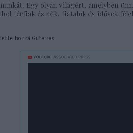
munkát. Egy olyan világért, amelyben ünn
ahol férfiak és nők, fiatalok és idősek fél
ette hozzá Guterres.