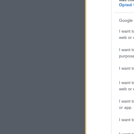
Az 
Opted 
lát
nőv
Google 
enn
a v
I want t
web or d
[le
I want t
purpose
A F
I want 
áll
írh
I want t
web or d
I want t
or app.
I want t
I want t