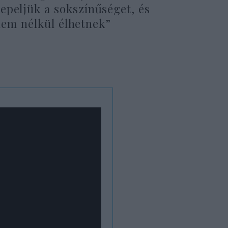
epeljük a sokszínűséget, és
elem nélkül élhetnek”