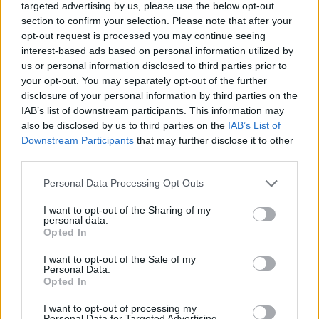
targeted advertising by us, please use the below opt-out
szerintük a címlap nem volt antiszemita,
section to confirm your selection. Please note that after your
csupán az ügy kapcsán felvetődő felelősség
opt-out request is processed you may continue seeing
kérdésének adott nyomatékot.
interest-based ads based on personal information utilized by
us or personal information disclosed to third parties prior to
your opt-out. You may separately opt-out of the further
disclosure of your personal information by third parties on the
„Nem volt valami szép a Figyelő
IAB’s list of downstream participants. This information may
címlapja, de antiszemita sem(…)
also be disclosed by us to third parties on the
IAB’s List of
Downstream Participants
that may further disclose it to other
Néha hatékony a Mazsihisznek a
third parties.
kifelé mutogatás, azt mondani,
Please note that this website/app uses one or more Google
Personal Data Processing Opt Outs
hogy a támadás antiszemita volt,
services and may gather and store information including but
de az esetek többségében
not limited to your visit or usage behaviour. You may click to
I want to opt-out of the Sharing of my
personal data.
grant or deny consent to Google and its third-party tags to
egyáltalán nem erről van szó”
Opted In
use your data for below specified purposes in below Google
consent section.
I want to opt-out of the Sale of my
Personal Data.
Opted In
– fogalmazott Olti Ferenc, korábbi elnökségi
tag.
I want to opt-out of processing my
Personal Data for Targeted Advertising.