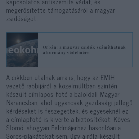
kapcsolatos antiszemita vádat, és
megerősítette támogatásáról a magyar
zsidóságot.
Orbán: a magyar zsidók számíthatnak
a kormány védelmére
A cikkben utalnak arra is, hogy az EMIH
vezető rabbijáról a közelmúltban szintén
készült címlapos fotó a baloldali Magyar
Narancsban, ahol ugyancsak gazdasági jellegű
kérdéseket is feszegettek, és egyeseknél ez
a címlapfotó is kiverte a biztosítékot. Köves
Slomó, ahogyan Feldmájerhez hasonlóan a
Soros-plakátokat sem, úgy a róla készült