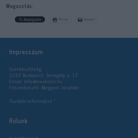
Megosztás:
Print
Email
Impresszum
Szerkesztőség:
1037 Budapest, Seregély u. 17.
Email:
info@neokohn.hu
Főszerkesztő: Megyeri Jonatán
További információ »
Rólunk
Szerzői jogok