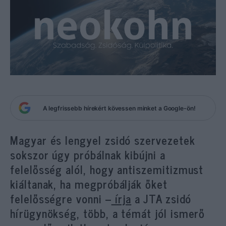
A legfrissebb hírekért kövessen minket a Google-ön!
Magyar és lengyel zsidó szervezetek
sokszor úgy próbálnak kibújni a
felelősség alól, hogy antiszemitizmust
kiáltanak, ha megpróbálják őket
felelősségre vonni –
írja
a JTA zsidó
hírügynökség, több, a témát jól ismerő