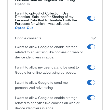
Opted In
Feldmájer Péter, a Mazsihisz egykori elnöke
I want to opt-out of Collection, Use,
pedig azt vetette fel, hogy a vádak csak a
Retention, Sale, and/or Sharing of my
Personal Data that Is Unrelated with the
szervezet korruptságát erősítik.
Purposes for which it was collected.
Opted Out
A terebélyes összeállításban, több más
Google consents
lengyel vonatkozás mellett, a szerzők arra is
I want to allow Google to enable storage
emlékeztetnek, hogy Magyarországon a
related to advertising like cookies on web or
politikai közbeszédben igen vékony jégen
device identifiers in apps.
járnak azok, akik precízen próbálnak
I want to allow my user data to be sent to
véleményt formálni arról, hogy van-e kormány-
Google for online advertising purposes.
közeli stratégia az antiszemitizmussal
kapcsolatos kettős beszédről. Itt a „Soros-
I want to allow Google to send me
personalized advertising.
féle” kampány fogadtatását, és annak okait
próbálja elemezni a cikk.
I want to allow Google to enable storage
related to analytics like cookies on web or
device identifiers in apps.