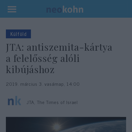
Kilépés
a
tartalomba
Külföld
JTA: antiszemita-kártya
a felelősség alóli
kibújáshoz
2019. március 3. vasárnap, 14:00
JTA, The Times of Israel