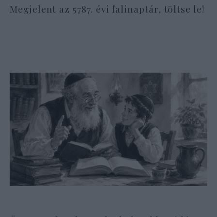
Megjelent az 5787. évi falinaptár, töltse le!