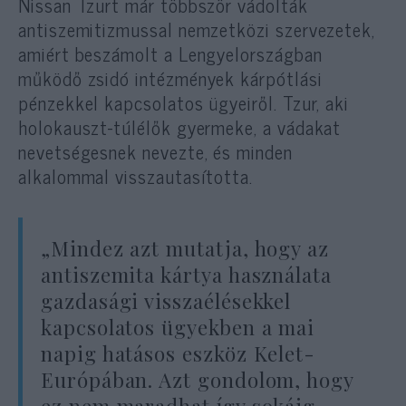
Nissan Tzurt már többször vádolták
antiszemitizmussal nemzetközi szervezetek,
amiért beszámolt a Lengyelországban
működő zsidó intézmények kárpótlási
pénzekkel kapcsolatos ügyeiről. Tzur, aki
holokauszt-túlélők gyermeke, a vádakat
nevetségesnek nevezte, és minden
alkalommal visszautasította.
„Mindez azt mutatja, hogy az
antiszemita kártya használata
gazdasági visszaélésekkel
kapcsolatos ügyekben a mai
napig hatásos eszköz Kelet-
Európában. Azt gondolom, hogy
ez nem maradhat így sokáig,