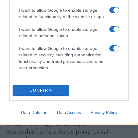
„A Mazsihisznek nem helyes
I want to allow Google to enable storage
zsidóellenes kampányként
related to functionality of the website or app.
beállítania a Soros-plakátokat. A
I want to allow Google to enable storage
zsidó szervezetnek inkább
related to personalization.
reagálnia kéne, amikor nagyobb
I want to allow Google to enable storage
átláthatóságot kérnek rajta
related to security, including authentication
számon, sem mint harcolnia
functionality and fraud prevention, and other
user protection.
ellene”
CONFIRM
– vélte Olti Ferenc.
Mint arról mai cikkünkben
beszámoltunk
,
Data Deletion
Data Access
Privacy Policy
Orbán Viktor egy német lapnak
visszautasította a Soros-plakátokkal