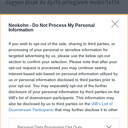
nagyon jónak és építő jellegűnek minősítette.
Trump és Kim Dzsong Un a tervezettnél jóval
korábban elhagyta a tárgyalások színhelyéül
Neokohn -
Do Not Process My Personal
Information
szolgáló szállodát a vietnami fővárosban –
írta az MTI. Eredetileg egy közös aláírási
If you wish to opt-out of the sale, sharing to third parties, or
ceremóniát is terveztek a munkaebéd után, de
processing of your personal or sensitive information for
erre nem került sor.
targeted advertising by us, please use the below opt-out
section to confirm your selection. Please note that after your
opt-out request is processed you may continue seeing
Ahogy korábbi
cikkünkben
írtunk róla, Donald
interest-based ads based on personal information utilized by
Trump a találkozó előtt b
arátjának nevezte
us or personal information disclosed to third parties prior to
your opt-out. You may separately opt-out of the further
Kim Dzsong Un észak-koreai vezetőt egy
disclosure of your personal information by third parties on the
Twitter-bejegyzésében. Továbbá reményeinek
IAB’s list of downstream participants. This information may
hangot adva hozzátette, hogy hatalmas
also be disclosed by us to third parties on the
IAB’s List of
lehetőség előtt áll Észak-Korea, ha
Downstream Participants
that may further disclose it to other
third parties.
végrehajtja a nukleáris leszerelést a jövőben.
Please note that this website/app uses one or more Google
Personal Data Processing Opt Outs