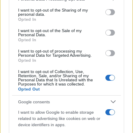
services and may gather and store information including but
not limited to your visit or usage behaviour. You may click to
I want to opt-out of the Sharing of my
personal data.
grant or deny consent to Google and its third-party tags to
Opted In
use your data for below specified purposes in below Google
consent section.
I want to opt-out of the Sale of my
Personal Data.
Opted In
I want to opt-out of processing my
Personal Data for Targeted Advertising.
Opted In
I want to opt-out of Collection, Use,
Retention, Sale, and/or Sharing of my
Personal Data that Is Unrelated with the
Purposes for which it was collected.
Opted Out
Google consents
Lesújtva fogadtuk a hírt: meghalt a Rebbe
I want to allow Google to enable storage
related to advertising like cookies on web or
bizalmasa
device identifiers in apps.