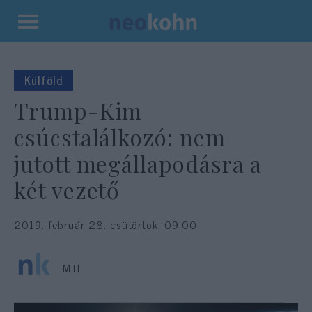
Kilépés
a
tartalomba
Külföld
Trump-Kim
csúcstalálkozó: nem
jutott megállapodásra a
két vezető
2019. február 28. csütörtök, 09:00
MTI