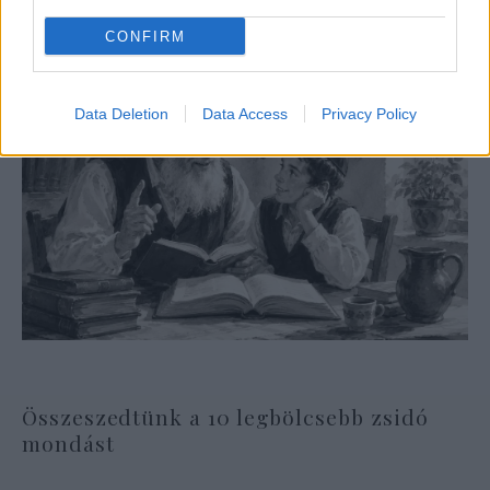
CONFIRM
Data Deletion
Data Access
Privacy Policy
Összeszedtünk a 10 legbölcsebb zsidó
mondást