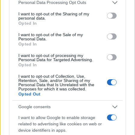
Please note that this website/app uses one or more Google
Personal Data Processing Opt Outs
services and may gather and store information including but
not limited to your visit or usage behaviour. You may click to
I want to opt-out of the Sharing of my
Az egyiptomi elnököt a napokban egy olyan
personal data.
grant or deny consent to Google and its third-party tags to
Opted In
amerikai delegáció kereste fel, amelynek
use your data for below specified purposes in below Google
consent section.
tagjai nagy tisztelettel beszéltek vezetői
I want to opt-out of the Sale of my
Personal Data.
képességéról, a térségben betöltött fontos
Opted In
stratégiai szerepéről. Ahogy a Neokohn
I want to opt-out of processing my
beszámolt
róla, egy hétfői hír szerint az arab
Personal Data for Targeted Advertising.
Opted In
ország vezetője infrastrukturális
fejlesztésekkel segítené a hazájába
I want to opt-out of Collection, Use,
Retention, Sale, and/or Sharing of my
visszavágyó zsidókat, akiknek még
Personal Data that Is Unrelated with the
Purposes for which it was collected.
zsinagógákat is építtetne.
Opted Out
Google consents
I want to allow Google to enable storage
Egyiptom tárt karokkal várja vissza a
related to advertising like cookies on web or
zsidókat
device identifiers in apps.