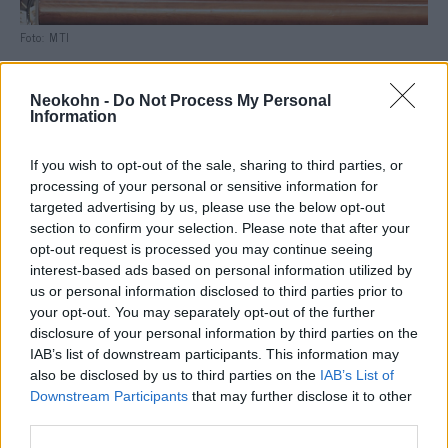
Foto: MTI
Noha az Európai Unió vezetői tartózkodnak
Neokohn -
Do Not Process My Personal
Kairó nyilvános bírálatáról az emberi jogokkal
Information
kapcsolatban, a csúcstalálkozón elmondott
hétfői beszédében — amint azt
If you wish to opt-out of the sale, sharing to third parties, or
korábban
megírtuk
— Angela Merkel német
processing of your personal or sensitive information for
targeted advertising by us, please use the below opt-out
kancellár a többi közt kitért az arab
section to confirm your selection. Please note that after your
országokban uralkodó emberi jogi helyzetre
opt-out request is processed you may continue seeing
is. Hangsúlyozta, az arab országoknak erős
interest-based ads based on personal information utilized by
civil társadalomra van szükségük, ahol az
us or personal information disclosed to third parties prior to
your opt-out. You may separately opt-out of the further
állampolgárok jogait tiszteletben tartják.
disclosure of your personal information by third parties on the
IAB’s list of downstream participants. This information may
also be disclosed by us to third parties on the
IAB’s List of
Downstream Participants
that may further disclose it to other
third parties.
Merkel civil társadalmat sürget
Szíriában