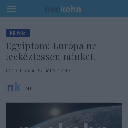
Kilépés
a
tartalomba
Külföld
Egyiptom: Európa ne
leckéztessen minket!
2019. február 25. hétfő, 17:49
MTI