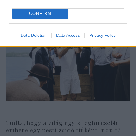
CONFIRM
Data Deletion
Data Access
Privacy Policy
Tudta, hogy a világ egyik leghíresebb
embere egy pesti zsidó fiúként indult?