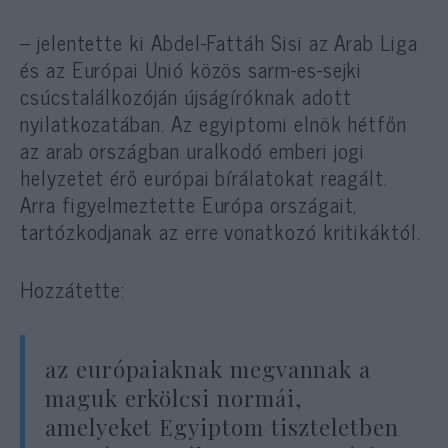
– jelentette ki Abdel-Fattáh Sisi az Arab Liga
és az Európai Unió közös sarm-es-sejki
csúcstalálkozóján újságíróknak adott
nyilatkozatában. Az egyiptomi elnök hétfőn
az arab országban uralkodó emberi jogi
helyzetet érő európai bírálatokat reagált.
Arra figyelmeztette Európa országait,
tartózkodjanak az erre vonatkozó kritikáktól.
Hozzátette:
az európaiaknak megvannak a
maguk erkölcsi normái,
amelyeket Egyiptom tiszteletben