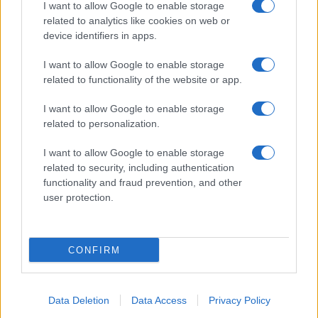
korrupciós perének érdemi
I want to allow Google to enable storage
tárgyalása
related to analytics like cookies on web or
device identifiers in apps.
2021. február 8.
I want to allow Google to enable storage
related to functionality of the website or app.
I want to allow Google to enable storage
related to personalization.
I want to allow Google to enable storage
related to security, including authentication
functionality and fraud prevention, and other
user protection.
CONFIRM
Tovább halasztják Netanjahu
tárgyalását
Data Deletion
Data Access
Privacy Policy
2020. december 7.