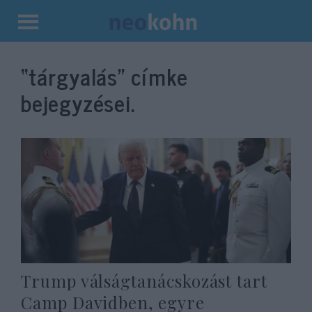
Kilépés
a
“tárgyalás”
címke
tartalomba
bejegyzései.
Trump válságtanácskozást tart
Camp Davidben, egyre