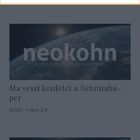
Ma veszi kezdetét a Netanjahu-
per
2020. május 24.