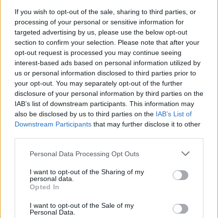
If you wish to opt-out of the sale, sharing to third parties, or
processing of your personal or sensitive information for
targeted advertising by us, please use the below opt-out
section to confirm your selection. Please note that after your
opt-out request is processed you may continue seeing
interest-based ads based on personal information utilized by
Megkezdődött a nizzai merénylet
us or personal information disclosed to third parties prior to
pere
your opt-out. You may separately opt-out of the further
disclosure of your personal information by third parties on the
2022. szeptember 6.
IAB’s list of downstream participants. This information may
also be disclosed by us to third parties on the
IAB’s List of
Downstream Participants
that may further disclose it to other
third parties.
Please note that this website/app uses one or more Google
Personal Data Processing Opt Outs
services and may gather and store information including but
not limited to your visit or usage behaviour. You may click to
I want to opt-out of the Sharing of my
personal data.
grant or deny consent to Google and its third-party tags to
Opted In
use your data for below specified purposes in below Google
consent section.
I want to opt-out of the Sale of my
Personal Data.