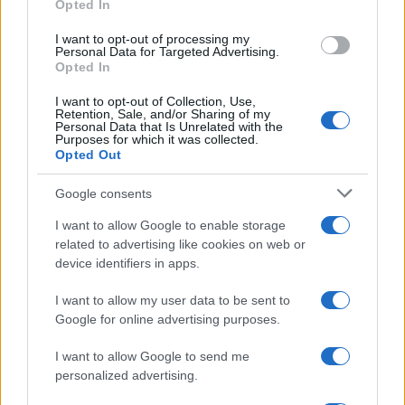
Opted In
I want to opt-out of processing my
A Garibaldi utcától a jeruzsálemi
Personal Data for Targeted Advertising.
Opted In
tárgyalóteremig
Veszprémy László Bernát
I want to opt-out of Collection, Use,
2021. április 13.
Retention, Sale, and/or Sharing of my
Personal Data that Is Unrelated with the
Purposes for which it was collected.
Opted Out
Google consents
I want to allow Google to enable storage
related to advertising like cookies on web or
device identifiers in apps.
I want to allow my user data to be sent to
Google for online advertising purposes.
I want to allow Google to send me
Megkezdődött Netanjahu
personalized advertising.