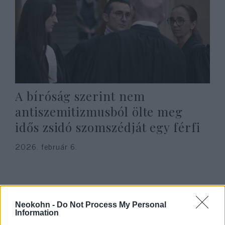
A bíróság szerint nem
antiszemitizmusból ölte meg
idős zsidó szomszédját egy férfi
2026. február 6.
Neokohn -
Do Not Process My Personal
Information