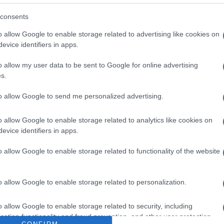
consents
o allow Google to enable storage related to advertising like cookies on
evice identifiers in apps.
Napirenden a másodgenerációs
holokauszt túlélők támogatása
o allow my user data to be sent to Google for online advertising
s.
to allow Google to send me personalized advertising.
Megyeri Jonatán
2020. január 8.
o allow Google to enable storage related to analytics like cookies on
evice identifiers in apps.
o allow Google to enable storage related to functionality of the website
o allow Google to enable storage related to personalization.
o allow Google to enable storage related to security, including
cation functionality and fraud prevention, and other user protection.