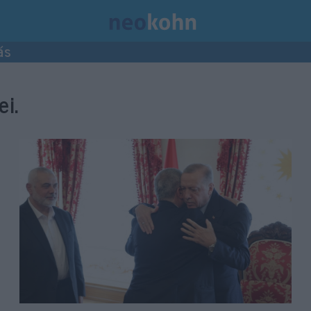
ás
i.