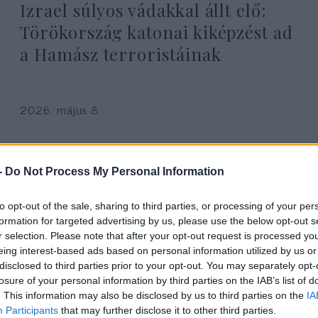
Izrael súlyos vádakkal állt elő:
Törökország katonai kiképzést ad
a Hamász terroristáinak
2026. május 8.
-
Do Not Process My Personal Information
to opt-out of the sale, sharing to third parties, or processing of your per
formation for targeted advertising by us, please use the below opt-out s
r selection. Please note that after your opt-out request is processed y
eing interest-based ads based on personal information utilized by us or
disclosed to third parties prior to your opt-out. You may separately opt-
losure of your personal information by third parties on the IAB’s list of
. This information may also be disclosed by us to third parties on the
IA
Participants
that may further disclose it to other third parties.