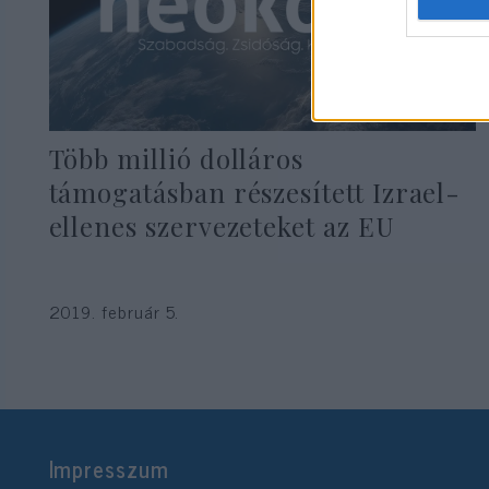
Több millió dolláros
támogatásban részesített Izrael-
ellenes szervezeteket az EU
2019. február 5.
Impresszum