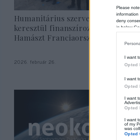
Please note
information 
Humanitárius szervezeteken
deny consent
keresztül finanszírozták a
in below Go
Hamászt Franciaországból
Persona
I want t
2026. február 26.
Opted 
I want t
Opted 
I want 
Advertis
Opted 
I want t
of my P
was col
Opted 