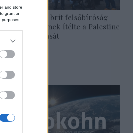
er and store
to grant or
Elképesztő: a brit felsőbíróság
ed purposes
törvénytelennek ítélte a Palestine
Action betiltását
2026. február 14.