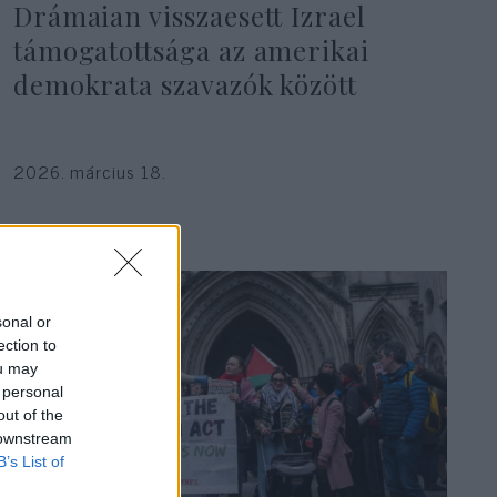
Drámaian visszaesett Izrael
támogatottsága az amerikai
demokrata szavazók között
2026. március 18.
sonal or
ection to
ou may
 personal
out of the
 downstream
B’s List of