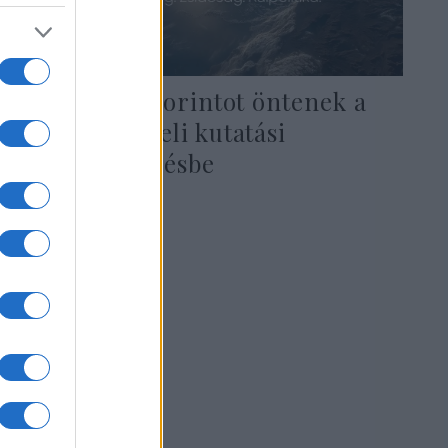
Kétmilliárd forintot öntenek a
magyar-izraeli kutatási
együttműködésbe
2019. május 7.