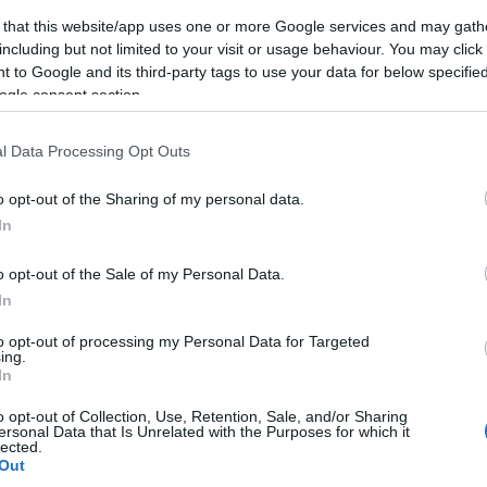
 that this website/app uses one or more Google services and may gath
including but not limited to your visit or usage behaviour. You may click 
Az EU által is támogatott
 to Google and its third-party tags to use your data for below specifi
Palesztin Hatóság 137 millió eurót
ogle consent section.
utalt a terroristáknak
l Data Processing Opt Outs
o opt-out of the Sharing of my personal data.
2026. február 26.
In
o opt-out of the Sale of my Personal Data.
In
to opt-out of processing my Personal Data for Targeted
ing.
In
o opt-out of Collection, Use, Retention, Sale, and/or Sharing
ersonal Data that Is Unrelated with the Purposes for which it
lected.
Out