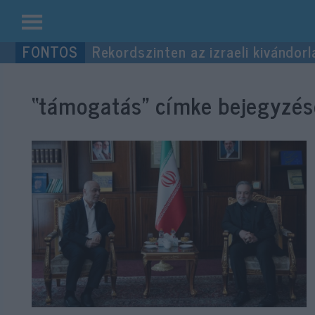
Kilépés
Rekordszinten az izraeli kivándorl
a
tartalomba
“támogatás”
címke bejegyzése