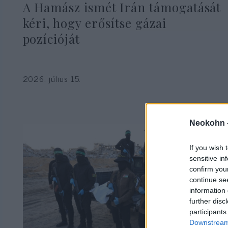
A Hamász ismét Irán támogatását
kéri, hogy erősítse gázai
pozícióját
2026. július 15.
Neokohn 
If you wish 
sensitive in
confirm you
continue se
information 
further disc
participants
Downstream 