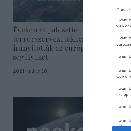
Google 
I want t
web or d
Éveken át palesztin
terrorszervezetekhez
I want t
purpose
irányították az európai
segélyeket
I want 
2021. május 10.
I want t
web or d
I want t
or app.
I want t
I want t
authenti