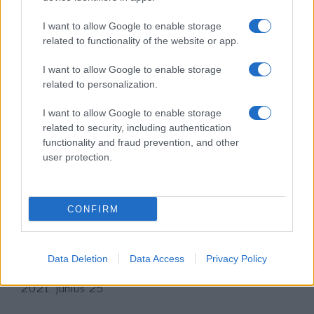
utcákon
I want to allow Google to enable storage
2021. november 23.
related to functionality of the website or app.
I want to allow Google to enable storage
related to personalization.
I want to allow Google to enable storage
related to security, including authentication
functionality and fraud prevention, and other
user protection.
CONFIRM
Wilders: Elnézést kérek emiatt a
hasznos idióta Rutte miatt
Data Deletion
Data Access
Privacy Policy
2021. június 25.