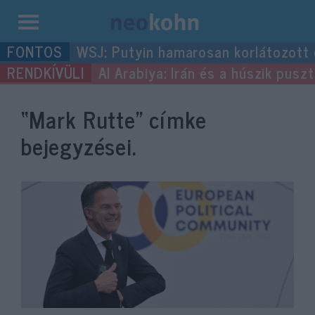
Kilépés
WSJ: Putyin hamarosan korlátozott
a
Al Arabiya: Irán és a húszik pus
tartalomba
“Mark Rutte”
címke
bejegyzései.