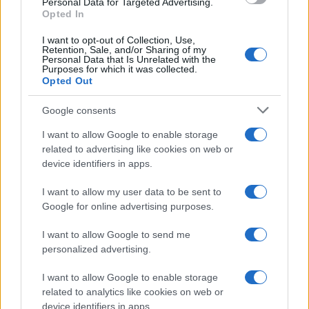
Personal Data for Targeted Advertising.
Opted In
Sebes Gábor: Változás állt be a
magyar külpolitikában
Sebes Gábor
I want to opt-out of Collection, Use,
Retention, Sale, and/or Sharing of my
Personal Data that Is Unrelated with the
2024. június 25.
Purposes for which it was collected.
Opted Out
Google consents
I want to allow Google to enable storage
related to advertising like cookies on web or
device identifiers in apps.
I want to allow my user data to be sent to
Google for online advertising purposes.
I want to allow Google to send me
personalized advertising.
Mark Rutte szerint tüntetésnek
I want to allow Google to enable storage
álcázott erőszak tombol a holland
related to analytics like cookies on web or
device identifiers in apps.