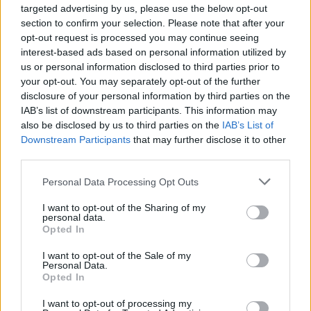
targeted advertising by us, please use the below opt-out
section to confirm your selection. Please note that after your
opt-out request is processed you may continue seeing
interest-based ads based on personal information utilized by
us or personal information disclosed to third parties prior to
Stoltenberg ment, Rutte jött: új
your opt-out. You may separately opt-out of the further
főtitkára lett a NATO-nak
disclosure of your personal information by third parties on the
IAB’s list of downstream participants. This information may
2024. október 1.
also be disclosed by us to third parties on the
IAB’s List of
Downstream Participants
that may further disclose it to other
third parties.
Please note that this website/app uses one or more Google
Personal Data Processing Opt Outs
services and may gather and store information including but
not limited to your visit or usage behaviour. You may click to
I want to opt-out of the Sharing of my
personal data.
grant or deny consent to Google and its third-party tags to
Opted In
use your data for below specified purposes in below Google
consent section.
I want to opt-out of the Sale of my
Personal Data.
Opted In
I want to opt-out of processing my