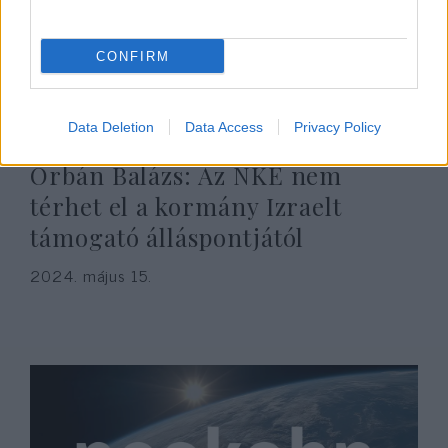
CONFIRM
Data Deletion
Data Access
Privacy Policy
Orbán Balázs: Az NKE nem
térhet el a kormány Izraelt
támogató álláspontjától
2024. május 15.