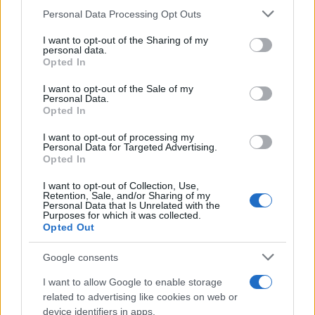
Budapesten
Please note that this website/app uses one or more Google
Personal Data Processing Opt Outs
services and may gather and store information including but
2024. szeptember 3.
not limited to your visit or usage behaviour. You may click to
I want to opt-out of the Sharing of my
personal data.
grant or deny consent to Google and its third-party tags to
Opted In
use your data for below specified purposes in below Google
consent section.
I want to opt-out of the Sale of my
Personal Data.
Opted In
I want to opt-out of processing my
Personal Data for Targeted Advertising.
Opted In
I want to opt-out of Collection, Use,
Retention, Sale, and/or Sharing of my
Personal Data that Is Unrelated with the
Purposes for which it was collected.
Opted Out
Sajátjai akarhatták megölni a
Google consents
volt iráni elnököt
I want to allow Google to enable storage
2024. július 25.
related to advertising like cookies on web or
device identifiers in apps.