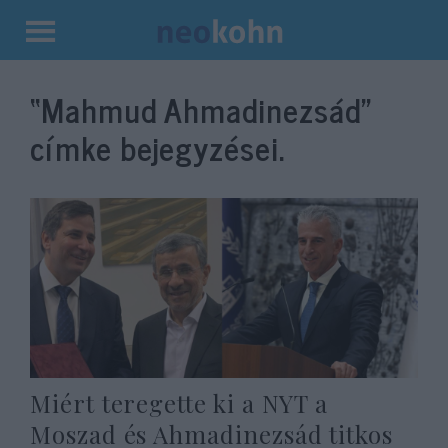
Kilépés
a
“Mahmud Ahmadinezsád”
tartalomba
címke bejegyzései.
Miért teregette ki a NYT a
Moszad és Ahmadinezsád titkos