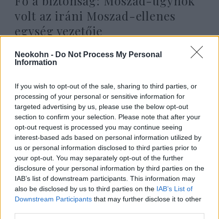
Fő a biztonság: Moszad-ügynök
volt az iráni Moszad-ellenes
egység vezetője
2024. október 1.
Neokohn -
Do Not Process My Personal
Information
If you wish to opt-out of the sale, sharing to third parties, or
processing of your personal or sensitive information for
targeted advertising by us, please use the below opt-out
section to confirm your selection. Please note that after your
opt-out request is processed you may continue seeing
interest-based ads based on personal information utilized by
us or personal information disclosed to third parties prior to
your opt-out. You may separately opt-out of the further
disclosure of your personal information by third parties on the
IAB’s list of downstream participants. This information may
also be disclosed by us to third parties on the
IAB’s List of
Hvg: Titkos izraeli-iráni
Downstream Participants
that may further disclose it to other
tárgyalások folyhattak
third parties.