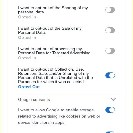
services and may gather and store information including but
not limited to your visit or usage behaviour. You may click to
I want to opt-out of the Sharing of my
personal data.
grant or deny consent to Google and its third-party tags to
Opted In
use your data for below specified purposes in below Google
consent section.
I want to opt-out of the Sale of my
Personal Data.
Opted In
I want to opt-out of processing my
Personal Data for Targeted Advertising.
Opted In
I want to opt-out of Collection, Use,
Retention, Sale, and/or Sharing of my
Personal Data that Is Unrelated with the
Német politikus: Kapjon zöld utat
Purposes for which it was collected.
Opted Out
az Északi Áramlat 2, amint véget
Google consents
ér a háború
I want to allow Google to enable storage
2022. október 24.
related to advertising like cookies on web or
device identifiers in apps.