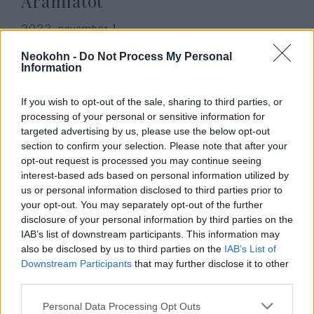
Áramlatot
2022. november 1.
Neokohn -
Do Not Process My Personal
Information
If you wish to opt-out of the sale, sharing to third parties, or
processing of your personal or sensitive information for
targeted advertising by us, please use the below opt-out
section to confirm your selection. Please note that after your
opt-out request is processed you may continue seeing
interest-based ads based on personal information utilized by
us or personal information disclosed to third parties prior to
your opt-out. You may separately opt-out of the further
disclosure of your personal information by third parties on the
Szijjártó szerint el kéne
IAB’s list of downstream participants. This information may
also be disclosed by us to third parties on the
IAB’s List of
árasztani földgázzal az európai
Downstream Participants
that may further disclose it to other
piacot
third parties.
2022. október 25.
Please note that this website/app uses one or more Google
Personal Data Processing Opt Outs