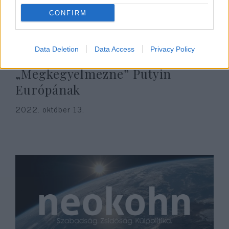
CONFIRM
Data Deletion
Data Access
Privacy Policy
„Megkegyelmezne” Putyin
Európának
2022. október 13.