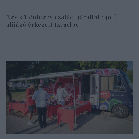
Egy különleges családi járattal 140 új
alijázó érkezett Izraelbe