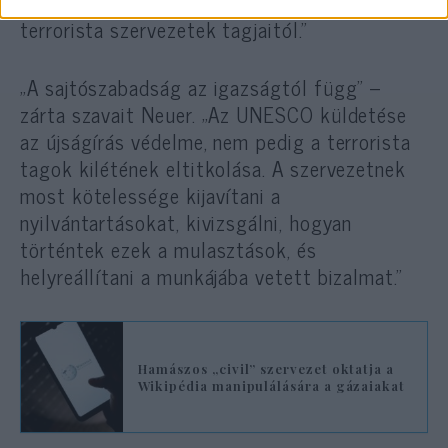
megkülönböztessék a civil újságírókat a
terrorista szervezetek tagjaitól.”
„A sajtószabadság az igazságtól függ” –
zárta szavait Neuer. „Az UNESCO küldetése
az újságírás védelme, nem pedig a terrorista
tagok kilétének eltitkolása. A szervezetnek
most kötelessége kijavítani a
nyilvántartásokat, kivizsgálni, hogyan
történtek ezek a mulasztások, és
helyreállítani a munkájába vetett bizalmat.”
Hamászos „civil” szervezet oktatja a
Wikipédia manipulálására a gázaiakat