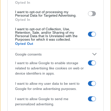
Opted In
I want to opt-out of processing my
Personal Data for Targeted Advertising.
Független vizsgálóbizottságot
Opted In
sürget a UN Watch
I want to opt-out of Collection, Use,
Retention, Sale, and/or Sharing of my
Personal Data that Is Unrelated with the
A
UN Watch
felszólítja az UNESCO-t, hogy
Purposes for which it was collected.
Opted Out
„vonja vissza mindazokat a nyilatkozatokat,
amelyek tévesen újságírókként azonosítják a
Google consents
terrorista aktivistákat; nyilvánosan ítélje el a
I want to allow Google to enable storage
Hamászt és a Palesztin Iszlám Dzsihádot
related to advertising like cookies on web or
azért, hogy katonai aktivistákat építenek be
device identifiers in apps.
médiaszerepekbe;
I want to allow my user data to be sent to
Google for online advertising purposes.
hozzon létre egy független
I want to allow Google to send me
personalized advertising.
vizsgálóbizottságot az UNESCO