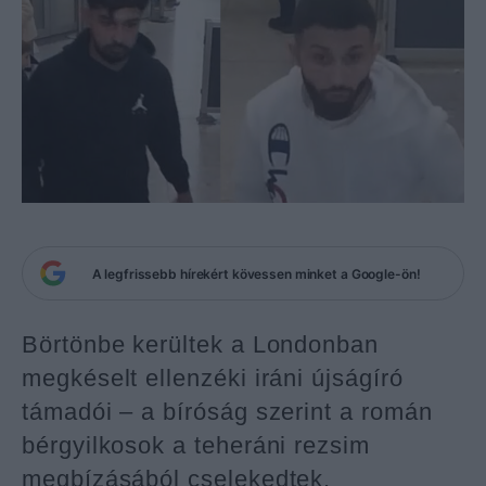
A legfrissebb hírekért kövessen minket a Google-ön!
Börtönbe kerültek a Londonban
megkéselt ellenzéki iráni újságíró
támadói – a bíróság szerint a román
bérgyilkosok a teheráni rezsim
megbízásából cselekedtek.