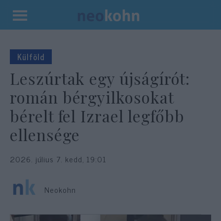
Kilépés
a
tartalomba
Külföld
Leszúrtak egy újságírót:
román bérgyilkosokat
bérelt fel Izrael legfőbb
ellensége
2026. július 7. kedd, 19:01
Neokohn