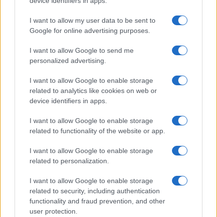
device identifiers in apps.
I want to allow my user data to be sent to
Az újságíró az Iran International perzsa nyelvű
Google for online advertising purposes.
televíziós csatornán dolgozott, amely
rendszeresen bírálja az iráni vezetést. A
I want to allow Google to send me
bíróságon elhangzott, hogy Teherán a
personalized advertising.
csatornát terrorista szervezetnek
I want to allow Google to enable storage
minősítette, munkatársait pedig korábban is
related to analytics like cookies on web or
többször érték fenyegetések.
device identifiers in apps.
I want to allow Google to enable storage
related to functionality of the website or app.
„Eldobható ügynököket” toboroz Irán
I want to allow Google to enable storage
a közösségi médiában európai
merényletekre
related to personalization.
I want to allow Google to enable storage
related to security, including authentication
functionality and fraud prevention, and other
Egész Európát fenyegeti az Iránhoz
user protection.
köthető terrorizmus – állítja a német