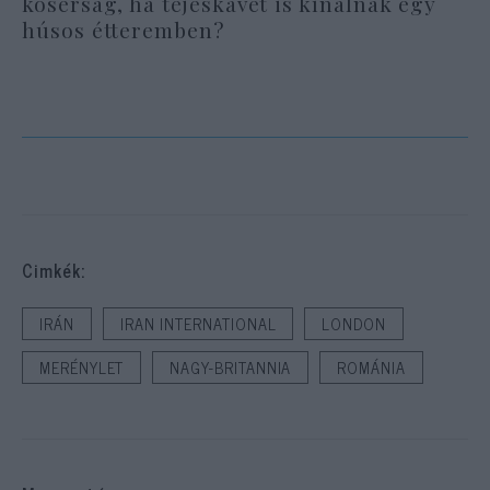
kóserság, ha tejeskávét is kínálnak egy
húsos étteremben?
Cimkék:
IRÁN
IRAN INTERNATIONAL
LONDON
MERÉNYLET
NAGY-BRITANNIA
ROMÁNIA