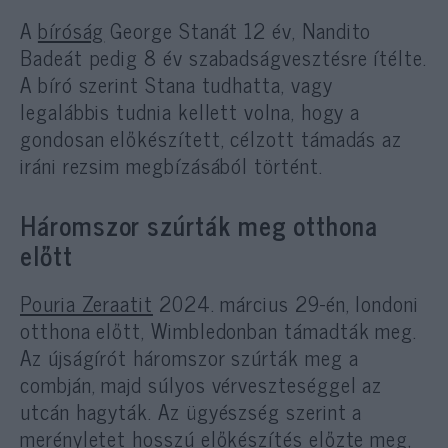
A
bíróság
George Stanát 12 év, Nandito
Badeát pedig 8 év szabadságvesztésre ítélte.
A bíró szerint Stana tudhatta, vagy
legalábbis tudnia kellett volna, hogy a
gondosan előkészített, célzott támadás az
iráni rezsim megbízásából történt.
Háromszor szúrták meg otthona
előtt
Pouria Zeraatit
2024. március 29-én, londoni
otthona előtt, Wimbledonban támadták meg.
Az újságírót háromszor szúrták meg a
combján, majd súlyos vérveszteséggel az
utcán hagyták. Az ügyészség szerint a
merényletet hosszú előkészítés előzte meg,