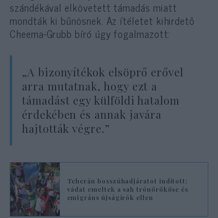
szándékával elkövetett támadás miatt
mondták ki bűnösnek. Az ítéletet kihirdető
Cheema-Grubb bíró úgy fogalmazott:
„A bizonyítékok elsöprő erővel
arra mutatnak, hogy ezt a
támadást egy külföldi hatalom
érdekében és annak javára
hajtották végre.”
Teherán bosszúhadjáratot indított:
vádat emeltek a sah trónörököse és
emigráns újságírók ellen