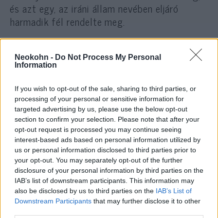
és azt egy, az iráni állam nevében eljáró
harmadik fél rendelte meg.
A vádirat szerint Badea és egy harmadik
Neokohn -
Do Not Process My Personal
román férfi, David Andrei – aki jelenleg is
Information
Romániában tartózkodik, ezért nem állt
bíróság elé – közrefogta az újságírót, majd
If you wish to opt-out of the sale, sharing to third parties, or
egyikük többször megszúrta. Eközben Stana
processing of your personal or sensitive information for
targeted advertising by us, please use the below opt-out
egy menekülésre előkészített Mazdában
section to confirm your selection. Please note that after your
várakozott, amelyet a támadást megelőző
opt-out request is processed you may continue seeing
megfigyelések során biztonsági kamerák is
interest-based ads based on personal information utilized by
us or personal information disclosed to third parties prior to
rögzítettek.
your opt-out. You may separately opt-out of the further
disclosure of your personal information by third parties on the
IAB’s list of downstream participants. This information may
also be disclosed by us to third parties on the
IAB’s List of
Iráni ügynökök akarták meggyilkolni
Downstream Participants
that may further disclose it to other
a németországi zsidó hitközség
third parties.
elnökét