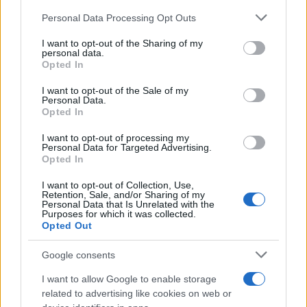
Please note that this website/app uses one or more Google
Personal Data Processing Opt Outs
services and may gather and store information including but
Többször felderítették az újságíró
not limited to your visit or usage behaviour. You may click to
I want to opt-out of the Sharing of my
personal data.
otthonát
grant or deny consent to Google and its third-party tags to
Opted In
use your data for below specified purposes in below Google
consent section.
Az ügyészség szerint Badea és Andrei öt
I want to opt-out of the Sale of my
Personal Data.
különböző napon összesen nyolcszor
Opted In
figyelték meg Zeraati lakóhelyét, és
I want to opt-out of processing my
kifejezetten a támadás végrehajtása
Personal Data for Targeted Advertising.
Opted In
érdekében utaztak az Egyesült Királyságba. A
nyomozás szerint a merényletet több mint
I want to opt-out of Collection, Use,
Retention, Sale, and/or Sharing of my
egy éven keresztül készítették elő.
Personal Data that Is Unrelated with the
Purposes for which it was collected.
Opted Out
Áldozati nyilatkozatában Zeraati azt közölte
Google consents
a londoni rendőrséggel, hogy a támadás óta
állandó félelemben él, és a megtorlástól
I want to allow Google to enable storage
related to advertising like cookies on web or
tartva külföldre költözött.