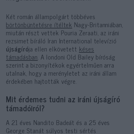
Két román állampolgárt többéves
börtönbüntetésre ítéltek
Nagy-Britanniában,
miután részt vettek Pouria Zeraati, az iráni
rezsimet bíráló Iran International televízió
újságíró
ja ellen elkövetett
késes
támadásban
. A londoni Old Bailey bíróság
szerint a bizonyítékok egyértelműen arra
utalnak, hogy a merényletet az iráni állam
érdekében hajtották végre.
Mit érdemes tudni az iráni újságíró
támadóiról?
A 21 éves Nandito Badeát és a 25 éves
George Stanát súlyos testi sértés