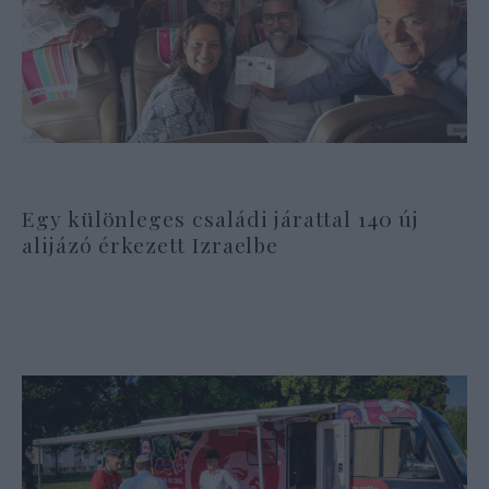
Egy különleges családi járattal 140 új
alijázó érkezett Izraelbe