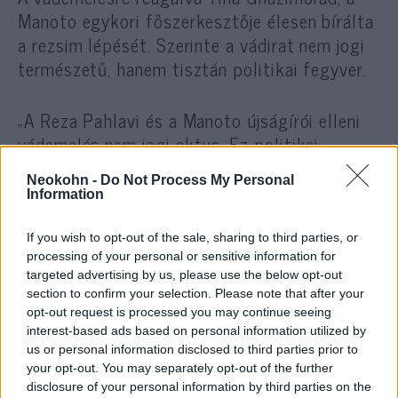
Manoto egykori főszerkesztője élesen bírálta
a rezsim lépését. Szerinte a vádirat nem jogi
természetű, hanem tisztán politikai fegyver.
„A Reza Pahlavi és a Manoto újságírói elleni
vádemelés nem jogi aktus. Ez politikai
megfélemlítés” – nyilatkozta. Ghazimorad
Neokohn -
Do Not Process My Personal
elárulta, hogy az iráni hatóságok az ő nevét
Information
is felvették egy vagyonelkobzási listára.
If you wish to opt-out of the sale, sharing to third parties, or
processing of your personal or sensitive information for
Bár személyesen nincs Iránban lefoglalható
targeted advertising by us, please use the below opt-out
vagyona, szerinte ez semmit nem változtat az
section to confirm your selection. Please note that after your
ügy lényegén. Úgy fogalmazott: még ha lenne
opt-out request is processed you may continue seeing
interest-based ads based on personal information utilized by
is, büszkén viselné ennek következményeit.
us or personal information disclosed to third parties prior to
your opt-out. You may separately opt-out of the further
disclosure of your personal information by third parties on the