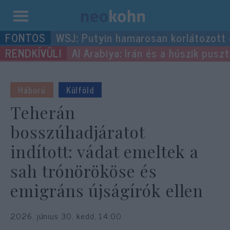
Kilépés
WSJ: Putyin hamarosan korlátozott
a
Al Arabiya: Irán és a húszik pus
tartalomba
Háború
Külföld
Teherán
bosszúhadjáratot
indított: vádat emeltek a
sah trónörököse és
emigráns újságírók ellen
2026. június 30. kedd, 14:00