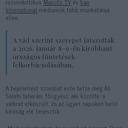
rezsimkritikus
Manoto TV
és
Iran
International
médiumok több munkatársa
ellen.
A vád szerint szerepet játszottak
a 2026. január 8–9-én kirobbant
országos tüntetések
felkorbácsolásában.
A bejelentést szombat este tette meg Ali
Salehi teheráni főügyész, aki közölte: a
vádirat elkészült, és az ügyet napokon belül
bíróság elé terjesztik.
„Ma bejelenthetem, hogy vádirat készült Reza