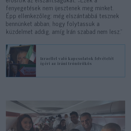
fenyegetések nem ijesztenek meg minket.
Épp ellenkezőleg: még elszántabbá tesznek
bennünket abban, hogy folytassuk a
küzdelmet addig, amíg Irán szabad nem lesz.”
Izraellel való kapcsolatok felvételét
ígéri az iráni trónörökös