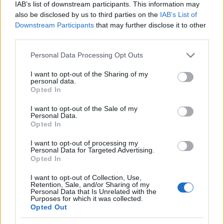
„Nem Irán ellensége vagyok. Az
IAB’s list of downstream participants. This information may
also be disclosed by us to third parties on the
IAB’s List of
iráni nép ellenségének, az Iszlám
Downstream Participants
that may further disclose it to other
Köztársaságnak vagyok az
third parties.
ellensége.”
Please note that this website/app uses one or more Google
Personal Data Processing Opt Outs
services and may gather and store information including but
not limited to your visit or usage behaviour. You may click to
I want to opt-out of the Sharing of my
personal data.
grant or deny consent to Google and its third-party tags to
Szerinte a rezsim most már nemcsak az
Opted In
use your data for below specified purposes in below Google
országon belül, hanem külföldön is
consent section.
I want to opt-out of the Sale of my
megpróbálja elnémítani a kritikus hangokat.
Personal Data.
Opted In
Az újságíró szerint Teherán kriminalizálni
akarja az újságírást, az aktivizmust és minden
I want to opt-out of processing my
Personal Data for Targeted Advertising.
olyan tevékenységet, amely az iráni népet
Opted In
támogatja. Felhívta a figyelmet arra is, hogy
I want to opt-out of Collection, Use,
a rezsim rendszeresen lekapcsolja az
Retention, Sale, and/or Sharing of my
Personal Data that Is Unrelated with the
internetet válsághelyzetekben, nem engedi
Purposes for which it was collected.
Opted Out
működni a szabad sajtót, és szigorúan