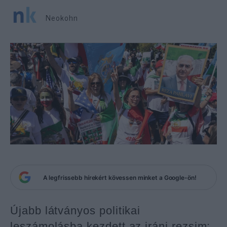
Neokohn
A legfrissebb hírekért kövessen minket a Google-ön!
Újabb látványos politikai
leszámolásba kezdett az iráni rezsim: