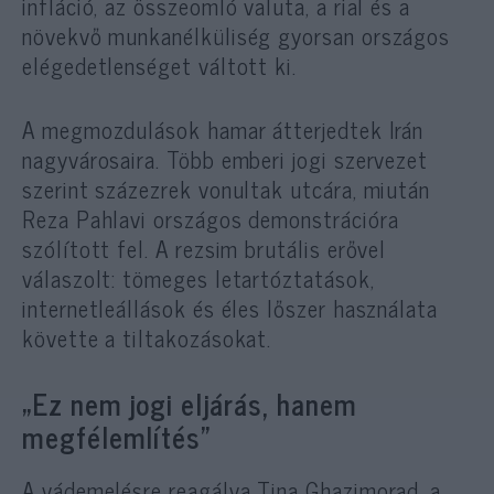
infláció, az összeomló valuta, a rial és a
növekvő munkanélküliség gyorsan országos
elégedetlenséget váltott ki.
A megmozdulások hamar átterjedtek Irán
nagyvárosaira. Több emberi jogi szervezet
szerint százezrek vonultak utcára, miután
Reza Pahlavi országos demonstrációra
szólított fel. A rezsim brutális erővel
válaszolt: tömeges letartóztatások,
internetleállások és éles lőszer használata
követte a tiltakozásokat.
„Ez nem jogi eljárás, hanem
megfélemlítés”
A vádemelésre reagálva Tina Ghazimorad, a