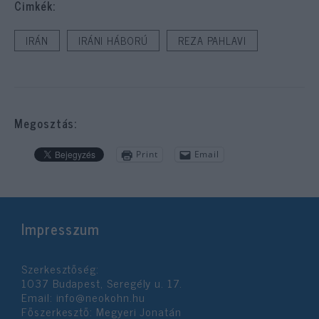
Cimkék:
IRÁN
IRÁNI HÁBORÚ
REZA PAHLAVI
Megosztás:
Print
Email
Impresszum
Szerkesztőség:
1037 Budapest, Seregély u. 17.
Email:
info@neokohn.hu
Főszerkesztő: Megyeri Jonatán