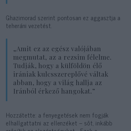
Ghazimorad szerint pontosan ez aggasztja a
teheráni vezetést.
„Amit ez az egész valójában
megmutat, az a rezsim félelme.
Tudják, hogy a külföldön élő
irániak kulcsszereplővé váltak
abban, hogy a világ hallja az
Iránból érkező hangokat.”
Hozzátette: a fenyegetések nem fogják
elhallgattatni az ellenzéket – sőt, inkább
erősítik az elszántságukat. „Ezek a