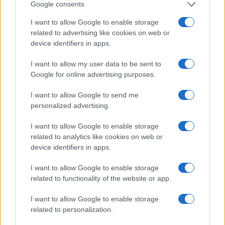
korlátozza a nemzetközi média hozzáférését.
Google consents
Most pedig – állítása szerint – ugyanezt az
I want to allow Google to enable storage
ellenőrzést próbálja kiterjeszteni a
related to advertising like cookies on web or
diaszpórára is.
device identifiers in apps.
I want to allow my user data to be sent to
Google for online advertising purposes.
„A rezsim elkobozhat vagyont, de
meggyőződést nem.”
I want to allow Google to send me
personalized advertising.
I want to allow Google to enable storage
Ghazimorad szerint a vádemelés valójában az
related to analytics like cookies on web or
device identifiers in apps.
iráni vezetés félelmét tükrözi.
I want to allow Google to enable storage
related to functionality of the website or app.
Hatpontos haditervet hirdetett az
I want to allow Google to enable storage
iráni trónörökös: így bukhat meg az
related to personalization.
iszlám rezsim