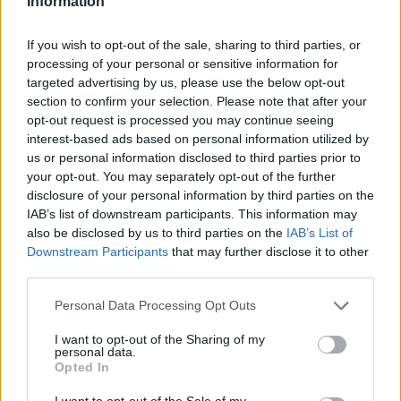
Ahronót vezető publicistája arról írt: az
Information
amerikai kormányzat már nem tekinti
If you wish to opt-out of the sale, sharing to third parties, or
előfeltételnek a Hamász lefegyverzését Gáza
processing of your personal or sensitive information for
újjáépítésének megkezdéséhez.
targeted advertising by us, please use the below opt-out
section to confirm your selection. Please note that after your
opt-out request is processed you may continue seeing
interest-based ads based on personal information utilized by
Ez jelentős változást jelentene,
us or personal information disclosed to third parties prior to
hiszen Trump eredeti
your opt-out. You may separately opt-out of the further
disclosure of your personal information by third parties on the
húszpontos béketervében a
IAB’s list of downstream participants. This information may
terrorcsoport lefegyverzése az
also be disclosed by us to third parties on the
IAB’s List of
egyik alapvető feltételként
Downstream Participants
that may further disclose it to other
third parties.
szerepelt.
Please note that this website/app uses one or more Google
Personal Data Processing Opt Outs
services and may gather and store information including but
not limited to your visit or usage behaviour. You may click to
I want to opt-out of the Sharing of my
A beszámoló szerint Washington ennek
personal data.
grant or deny consent to Google and its third-party tags to
Opted In
ellenére kész továbblépni a megállapodás
use your data for below specified purposes in below Google
második szakaszára, amely a Gázai övezet
consent section.
I want to opt-out of the Sale of my