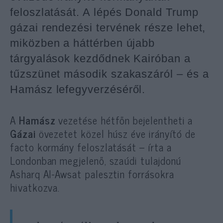
feloszlatását. A lépés Donald Trump
gázai rendezési tervének része lehet,
miközben a háttérben újabb
tárgyalások kezdődnek Kairóban a
tűzszünet második szakaszáról – és a
Hamász lefegyverzéséről.
A
Hamász
vezetése hétfőn bejelentheti a
Gázai
övezetet közel húsz éve irányító de
facto kormány feloszlatását – írta a
Londonban megjelenő, szaúdi tulajdonú
Asharq Al-Awsat palesztin forrásokra
hivatkozva.