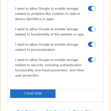
Új tárgyalások kezdődnek Kairóban
I want to allow Google to enable storage
related to analytics like cookies on web or
device identifiers in apps.
Bár a Hamász kormányának feloszlatása
fontos gesztus lehet a politikai rendezés
I want to allow Google to enable storage
felé, a terrorszervezet továbbra is ellenáll a
related to functionality of the website or app.
lefegyverzésnek. Az Asharq Al-Awsat
I want to allow Google to enable storage
palesztin forrásai szerint a következő két
related to personalization.
napban újabb tárgyalások kezdődnek
I want to allow Google to enable storage
Kairóban, amelyeken a Hamász és a közvetítő
related to security, including authentication
országok képviselői vesznek részt.
functionality and fraud prevention, and other
user protection.
A megbeszélések célja a felek közötti
nézetkülönbségek csökkentése, hogy
CONFIRM
előrelépés történhessen a gázai tűzszünet
második szakaszának végrehajtásában. Ennek
egyik legkényesebb kérdése továbbra is az,