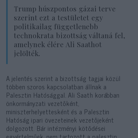
Trump húszpontos gázai terve
szerint ezt a testületet egy
politikailag függetlenebb
technokrata bizottság váltaná fel,
amelynek élére Ali Saathot
jelölték.
A jelentés szerint a bizottság tagjai közül
többen szoros kapcsolatban állnak a
Palesztin Hatósággal. Ali Saath korábban
önkormányzati vezetőként,
miniszterhelyettesként és a Palesztin
Hatóság ipari övezeteinek vezetőjeként
dolgozott. Bár intézményi kötődései
egyértelműek, nem tartozott a palesztin