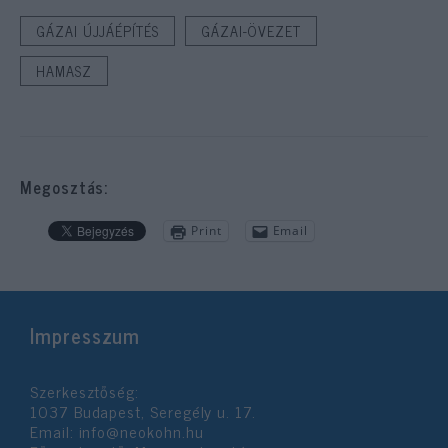
GÁZAI ÚJJÁÉPÍTÉS
GÁZAI-ÖVEZET
HAMASZ
Megosztás:
Print
Email
Impresszum
Szerkesztőség:
1037 Budapest, Seregély u. 17.
Email:
info@neokohn.hu