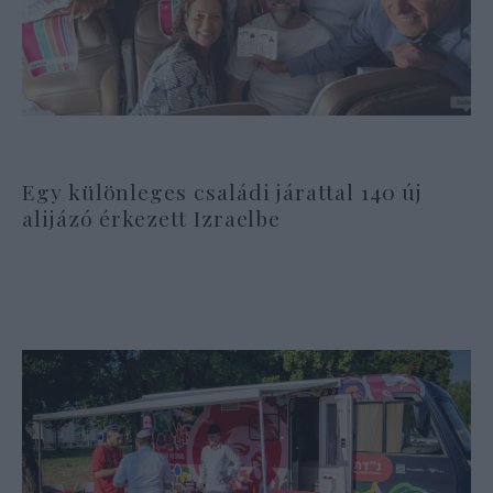
Egy különleges családi járattal 140 új
alijázó érkezett Izraelbe