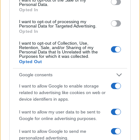
Personal Data.
fokozatos újjáépítéséről szól.
Opted In
I want to opt-out of processing my
A terv értelmében Izrael fokozatosan
Personal Data for Targeted Advertising.
Opted In
kivonulna az ellenőrzése alatt álló
területekről, helyüket nemzetközi erők
I want to opt-out of Collection, Use,
Retention, Sale, and/or Sharing of my
vennék át, miközben ideiglenes
Personal Data that Is Unrelated with the
Purposes for which it was collected.
lakónegyedeket építenének a lakosság
Opted Out
számára. A végleges, többszintes városrészek
kialakítása csak később kezdődne meg. A
Google consents
teljes újjáépítési program várhatóan tíz évet
I want to allow Google to enable storage
venne igénybe.
related to advertising like cookies on web or
device identifiers in apps.
I want to allow my user data to be sent to
Google for online advertising purposes.
Végre: Trump Béketanácsa kizárta,
hogy az UNRWA szerepet játsszon
Gázában
I want to allow Google to send me
personalized advertising.