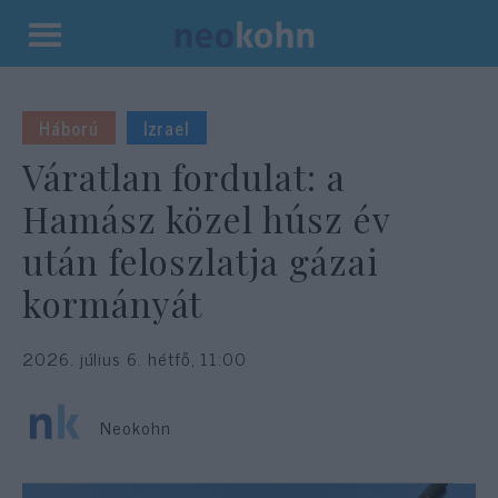
Kilépés
a
tartalomba
Háború
Izrael
Váratlan fordulat: a
Hamász közel húsz év
után feloszlatja gázai
kormányát
2026. július 6. hétfő, 11:00
Neokohn