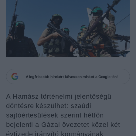
A legfrissebb hírekért kövessen minket a Google-ön!
A Hamász történelmi jelentőségű
döntésre készülhet: szaúdi
sajtóértesülések szerint hétfőn
bejelenti a Gázai övezetet közel két
évtizede irányító kormányának