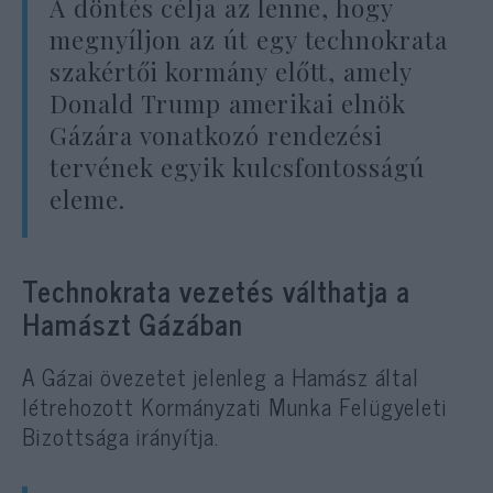
A döntés célja az lenne, hogy
megnyíljon az út egy technokrata
szakértői kormány előtt, amely
Donald Trump amerikai elnök
Gázára vonatkozó rendezési
tervének egyik kulcsfontosságú
eleme.
Technokrata vezetés válthatja a
Hamászt Gázában
A Gázai övezetet jelenleg a Hamász által
létrehozott Kormányzati Munka Felügyeleti
Bizottsága irányítja.