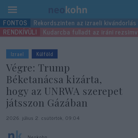
Kilépés
Rekordszinten az izraeli kivándorlás
a
Kudarcba fulladt az iráni rezsimv
tartalomba
Izrael
Külföld
Végre: Trump
Béketanácsa kizárta,
hogy az UNRWA szerepet
játsszon Gázában
2026. július 2. csütörtök, 09:04
Neokohn