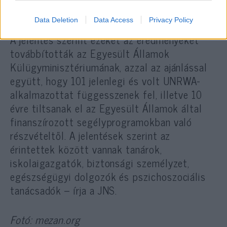
Data Deletion
Data Access
Privacy Policy
A jelentés szerint ezeket az eredményeket
továbbították az Egyesült Államok
Külügyminisztériumának, azzal az ajánlással
együtt, hogy 101 jelenlegi és volt UNRWA-
alkalmazottat függesszenek fel, illetve 10
évre tiltsanak el az Egyesült Államok által
finanszírozott segélyprogramokban való
részvételtől. A jelentések szerint az
érintettek között vannak tanárok,
iskolaigazgatók, biztonsági személyzet,
egészségügyi dolgozók és pszichoszociális
tanácsadók – írja a JNS.
Fotó: mezan.org