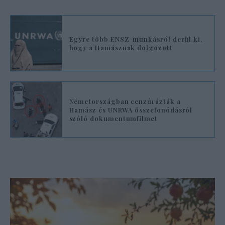
Egyre több ENSZ-munkásról derül ki,
hogy a Hamásznak dolgozott
Németországban cenzúrázták a
Hamász és UNRWA összefonódásról
szóló dokumentumfilmet