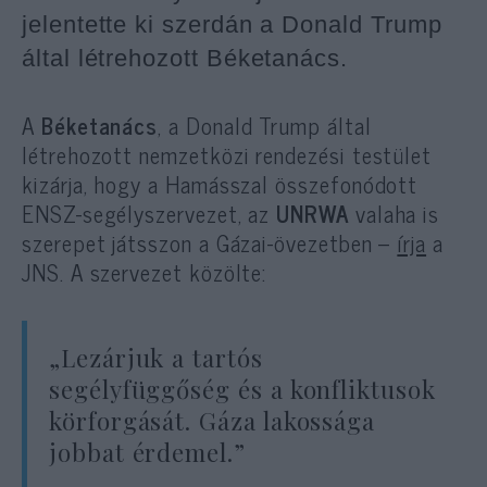
jelentette ki szerdán a Donald Trump
által létrehozott Béketanács.
A
Béketanács
, a Donald Trump által
létrehozott nemzetközi rendezési testület
kizárja, hogy a Hamásszal összefonódott
ENSZ-segélyszervezet, az
UNRWA
valaha is
szerepet játsszon a Gázai-övezetben –
írja
a
JNS. A szervezet közölte:
„Lezárjuk a tartós
segélyfüggőség és a konfliktusok
körforgását. Gáza lakossága
jobbat érdemel.”