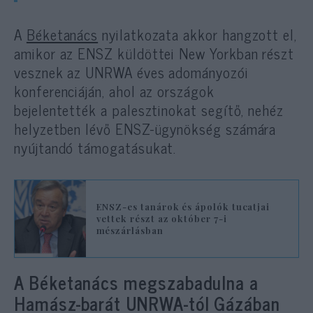
A
Béketanács
nyilatkozata akkor hangzott el,
amikor az ENSZ küldöttei New Yorkban részt
vesznek az UNRWA éves adományozói
konferenciáján, ahol az országok
bejelentették a palesztinokat segítő, nehéz
helyzetben lévő ENSZ-ügynökség számára
nyújtandó támogatásukat.
ENSZ-es tanárok és ápolók tucatjai
vettek részt az október 7-i
mészárlásban
A Béketanács megszabadulna a
Hamász-barát UNRWA-tól Gázában