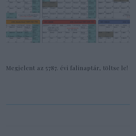
Megjelent az 5787. évi falinaptár, töltse le!