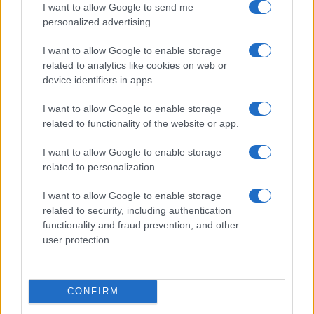
terrorista szervezetekhez kapcsolódó 70
I want to allow Google to send me
alkalmazottját, a nemzetközi közösségnek
personalized advertising.
végre figyelembe kellene vennie Izrael
I want to allow Google to enable storage
figyelmeztetéseit.”
related to analytics like cookies on web or
device identifiers in apps.
Június 8-án a Washington Free Beacon arról
I want to allow Google to enable storage
számolt be, hogy az Egyesült Államok
related to functionality of the website or app.
Nemzetközi Fejlesztési Ügynökségének
(USAID) főfelügyelői hivatala
bizonyítékot
I want to allow Google to enable storage
related to personalization.
talált arra, hogy
I want to allow Google to enable storage
related to security, including authentication
functionality and fraud prevention, and other
több mint 100 UNRWA-
user protection.
alkalmazott vett részt az október
7-i támadásokban, vagy áll
kapcsolatban a terrorcsoport
CONFIRM
„katonai szárnyával”.