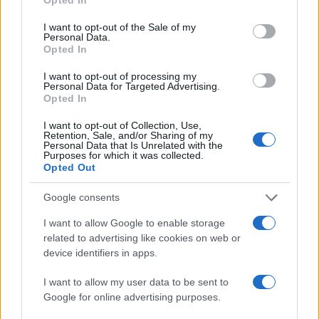
önöké” – jelentette ki a követ. „A történelem
use your data for below specified purposes in below Google
nem fogja elfelejteni.”
consent section.
I want to opt-out of the Sale of my
Personal Data.
Opted In
I want to opt-out of processing my
Danny Danon, Izrael ENSZ-
Personal Data for Targeted Advertising.
nagykövete szerdán kijelentette,
Opted In
hogy a zsidó állam „évek óta”
I want to opt-out of Collection, Use,
Retention, Sale, and/or Sharing of my
figyelmeztetett arra, hogy a
Personal Data that Is Unrelated with the
Purposes for which it was collected.
Hamász terroristái
Opted Out
beszivárogtak az UNRWA-ba.
Google consents
I want to allow Google to enable storage
„Egyetlen terrorista sem érdemli meg az
related to advertising like cookies on web or
device identifiers in apps.
ENSZ jelvényét, az ENSZ fizetését vagy az
ENSZ védelmét” – írta Twitter-bejegyzésében.
I want to allow my user data to be sent to
„Most, hogy az UNRWA elbocsátotta a gázai
Google for online advertising purposes.