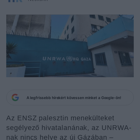
A legfrissebb hírekért kövessen minket a Google-ön!
Az ENSZ palesztin menekülteket
segélyező hivatalanának, az UNRWA-
nak nincs helye az új Gázában –