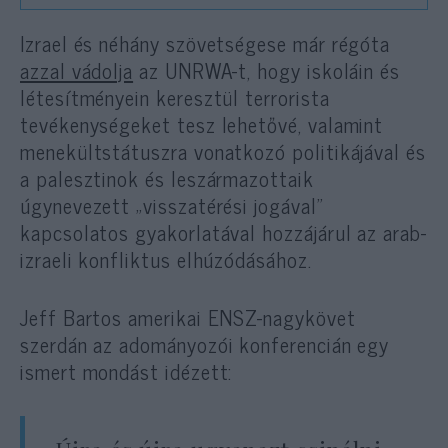
Izrael és néhány szövetségese már régóta
azzal vádolja
az UNRWA-t, hogy iskoláin és
létesítményein keresztül terrorista
tevékenységeket tesz lehetővé, valamint
menekültstátuszra vonatkozó politikájával és
a palesztinok és leszármazottaik
úgynevezett „visszatérési jogával”
kapcsolatos gyakorlatával hozzájárul az arab-
izraeli konfliktus elhúzódásához.
Jeff Bartos amerikai ENSZ-nagykövet
szerdán az adományozói konferencián egy
ismert mondást idézett: