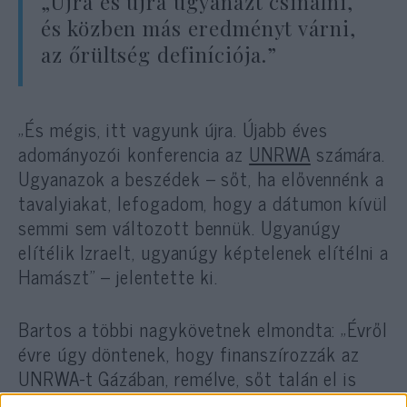
„Újra és újra ugyanazt csinálni,
és közben más eredményt várni,
az őrültség definíciója.”
„És mégis, itt vagyunk újra. Újabb éves
adományozói konferencia az
UNRWA
számára.
Ugyanazok a beszédek – sőt, ha elővennénk a
tavalyiakat, lefogadom, hogy a dátumon kívül
semmi sem változott bennük. Ugyanúgy
elítélik Izraelt, ugyanúgy képtelenek elítélni a
Hamászt” – jelentette ki.
Bartos a többi nagykövetnek elmondta: „Évről
évre úgy döntenek, hogy finanszírozzák az
UNRWA-t Gázában, remélve, sőt talán el is
várva, hogy más eredmény születik.”