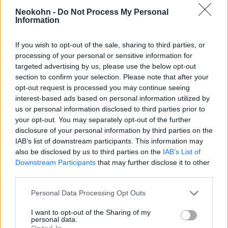
Neokohn -
Do Not Process My Personal
Information
ENSZ-es terroristák: Amerika 1500
If you wish to opt-out of the sale, sharing to third parties, or
UNRWA-alkalmazott Hamász-
processing of your personal or sensitive information for
kapcsolata után nyomoz
targeted advertising by us, please use the below opt-out
section to confirm your selection. Please note that after your
opt-out request is processed you may continue seeing
Terroristák tömegei szivárogtak be
interest-based ads based on personal information utilized by
az ENSZ palesztin
us or personal information disclosed to third parties prior to
segélyszervezetébe
your opt-out. You may separately opt-out of the further
disclosure of your personal information by third parties on the
IAB’s list of downstream participants. This information may
„Idén végre döntés előtt állnak. Választhatják
also be disclosed by us to third parties on the
IAB’s List of
azt, hogy a felbujtást, a terrorizmust és a
Downstream Participants
that may further disclose it to other
third parties.
stagnálást támogatják. Vagy úgy, hogy a
Béketanácsot támogatják, ezzel a gázai
Please note that this website/app uses one or more Google
Personal Data Processing Opt Outs
lakosoknak utat nyitva a békéhez, a jóléthez
services and may gather and store information including but
not limited to your visit or usage behaviour. You may click to
I want to opt-out of the Sharing of my
és a valódi, tartós változáshoz. A döntés az
personal data.
grant or deny consent to Google and its third-party tags to
Opted In