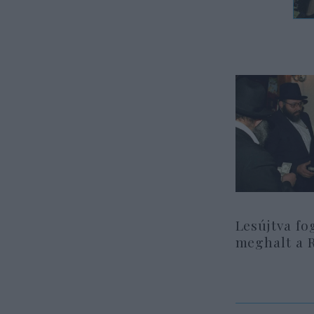
Lesújtva fo
meghalt a 