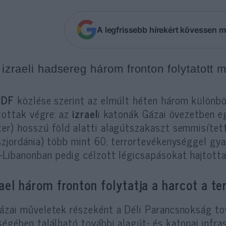
A legfrissebb hírekért kövessen m
 izraeli hadsereg három fronton folytatott 
IDF
közlése szerint az elmúlt héten három különb
tottak végre: az
izrael
i katonák Gázai övezetben e
er) hosszú föld alatti alagútszakaszt semmisítet
szjordánia) több mint 60, terrortevékenységgel gy
-Libanonban pedig célzott légicsapásokat hajtotta
rael három fronton folytatja a harcot a ter
ázai műveletek részeként a Déli Parancsnokság to
ségében található további alagút- és katonai infra