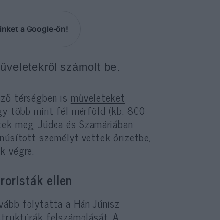
inket a Google-ön!
műveletekről számolt be.
öző térségben is
műveleteket
gy több mint fél mérföld (kb. 800
tek meg, Júdea és Szamáriában
anúsított személyt vettek őrizetbe,
k végre.
roristák ellen
vább folytatta a Hán Júnisz
struktúrák felszámolását. A