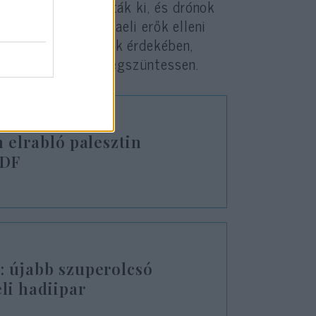
a – alatt alakították ki, és drónok
ák Izrael és az izraeli erők elleni
a műveleteket annak érdekében,
lkedő fenyegetést megszüntessen.
n elrabló palesztin
IDF
: újabb szuperolcsó
eli hadiipar