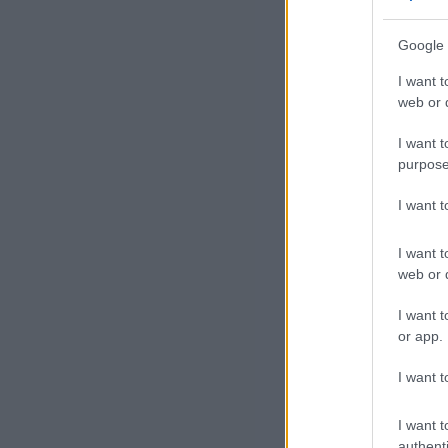
Google 
I want t
web or d
I want t
purpose
A h
I want 
inf
I want t
Dél
web or d
A k
feg
I want t
or app.
Kor
I want t
ame
nyu
I want t
authenti