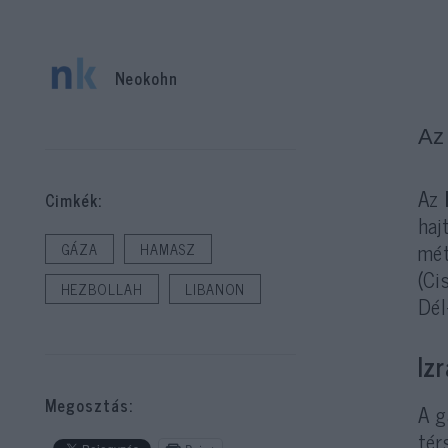
Neokohn
Az
Az
Cimkék:
haj
mét
GÁZA
HAMASZ
(Ci
HEZBOLLAH
LIBANON
Dél
Iz
Megosztás:
A g
tér