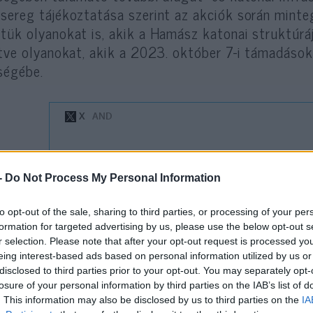
sereg tájékoztatása szerint az akciók során minte
tük olyanokat is, akik a Hamász katonai struktúráj
etve olyanokat, akik a 2023. október 7-i támadások
ségébe.
ea és Szamáriában az izraeli katonák
több letartó
-
Do Not Process My Personal Information
ászhoz köthető gyanúsítottakat, valamint olyan s
etve fegyverbirtoklással és -kereskedelemmel hoz
to opt-out of the sale, sharing to third parties, or processing of your per
formation for targeted advertising by us, please use the below opt-out s
r selection. Please note that after your opt-out request is processed y
eing interest-based ads based on personal information utilized by us or
disclosed to third parties prior to your opt-out. You may separately opt-
losure of your personal information by third parties on the IAB’s list of
„A következő október 7
. This information may also be disclosed by us to third parties on the
IA