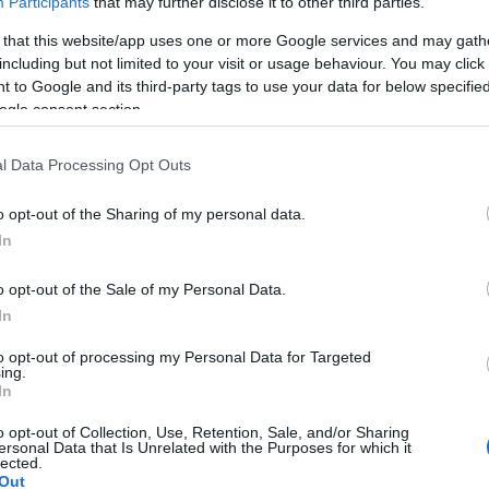
– állítja az izraeli kém
Participants
that may further disclose it to other third parties.
 that this website/app uses one or more Google services and may gath
including but not limited to your visit or usage behaviour. You may click 
 to Google and its third-party tags to use your data for below specifi
űveletek során a biztonsági erők jelentős mennyi
ogle consent section.
elt (kb. 54 ezer dollárt) –, továbbá drónokat, rob
agokat, lőszert és különböző fegyvereket, köztük
l Data Processing Opt Outs
laltak le.
o opt-out of the Sharing of my personal data.
In
o opt-out of the Sale of my Personal Data.
In
to opt-out of processing my Personal Data for Targeted
-Libanonban az izraeli légierő négy célzott csapás
ing.
yveresekre, akiket az IDF közvetlen fenyegetésne
In
patokra nézve, emellett három, a Hezbollah terro
o opt-out of Collection, Use, Retention, Sale, and/or Sharing
ersonal Data that Is Unrelated with the Purposes for which it
pontot is támadtak.
lected.
Out