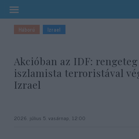
Kilépés
a
Háború
Izrael
tartalomba
Akcióban az IDF: rengeteg
iszlamista terroristával vé
Izrael
2026. július 5. vasárnap, 12:00