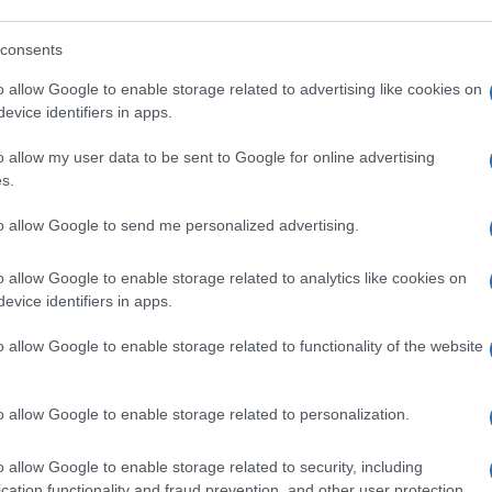
consents
200 méteres Hezbollah-
o allow Google to enable storage related to advertising like cookies on
evice identifiers in apps.
fel az IDF Dél-Libanon
o allow my user data to be sent to Google for online advertising
s.
adsereg pénteken további csapásokról is beszámol
to allow Google to send me personalized advertising.
rastruktúra-objektumot és egy fegyverszállításra 
o allow Google to enable storage related to analytics like cookies on
-Libanonban, többek között Bint Dzsbeil, Bejt Jahú
evice identifiers in apps.
özlés szerint a teherautó találata után másodlago
yverek jelenlétére utalhatott.
o allow Google to enable storage related to functionality of the website
ábban a héten az IDF felszámolta a Hezbollah úgyn
o allow Google to enable storage related to personalization.
lyet a Majdal Zoun falu alatti föld alatti alagútr
gati részén, mintegy öt mérföldre az izraeli határt
o allow Google to enable storage related to security, including
cation functionality and fraud prevention, and other user protection.