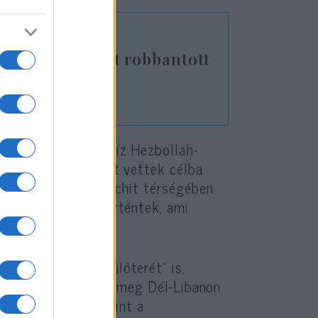
terroralagutat robbantott
ban
t, amelyek során tíz Hezbollah-
használt teherautót vettek célba
n, Kounine és Braachit térségében.
s robbanások is történtek, ami
evezett „drónrepülőterét” is,
endszerben találtak meg Dél-Libanon
ól. A hadsereg szerint a