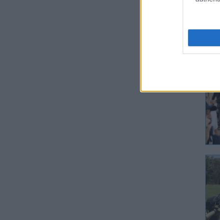
lét
öss
tám
hog