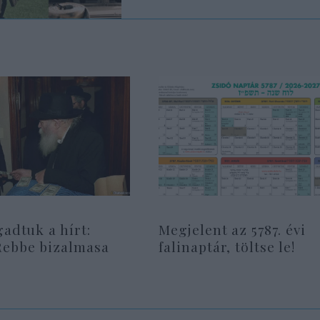
gadtuk a hírt:
Megjelent az 5787. évi
Rebbe bizalmasa
falinaptár, töltse le!