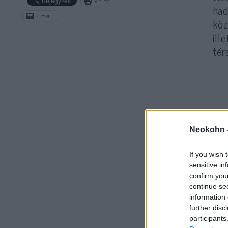
Print
had
Email
köz
ill
tér
Júd
Neokohn 
Ham
ill
If you wish 
sensitive in
confirm you
continue se
information 
further disc
participants