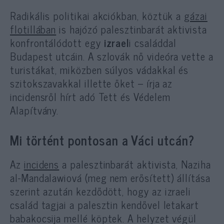
Radikális politikai akciókban, köztük a
gázai
flotillában
is hajózó palesztinbarát aktivista
konfrontálódott egy
izrael
i családdal
Budapest utcáin. A szlovák nő videóra vette a
turistákat, miközben súlyos vádakkal és
szitokszavakkal illette őket – írja az
incidensről hírt adó Tett és Védelem
Alapítvány.
Mi történt pontosan a Váci utcán?
Az
incidens
a palesztinbarát aktivista, Naziha
al-Mandalawiová (meg nem erősített) állítása
szerint azután kezdődött, hogy az izraeli
család tagjai a palesztin kendővel letakart
babakocsija mellé köptek. A helyzet végül