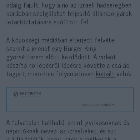
odáig fajult, hogy a nő az izraeli hadseregben
korábban szolgálatot teljesítő állampolgárok
letartóztatására szólított fel.
A közösségi médiában elterjedt felvétel
szerint a jelenet egy Burger King
gyorsétterem előtt kezdődött. A videót
készítő nő lépésről lépésre követte a család
tagjait, miközben folyamatosan
kiabált
velük.
A felvételen hallható, amint gyilkosoknak és
népirtóknak nevezi az izraelieket, és azt
kiáltja feléjük, hogy „ezek a gyilkosok a