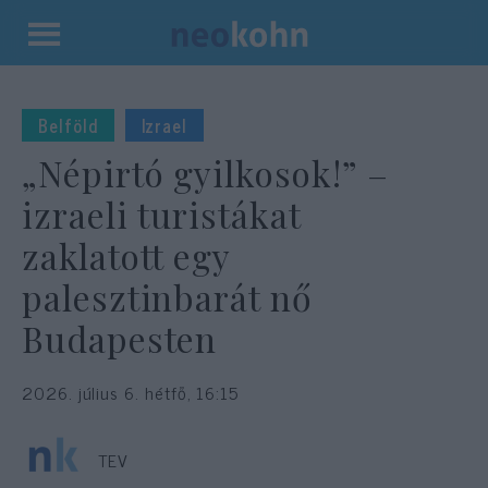
Kilépés
a
tartalomba
Belföld
Izrael
„Népirtó gyilkosok!” –
izraeli turistákat
zaklatott egy
palesztinbarát nő
Budapesten
2026. július 6. hétfő, 16:15
TEV