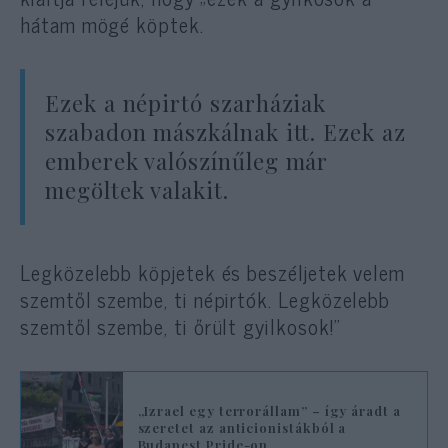
hátam mögé köptek.
Ezek a népirtó szarháziak
szabadon mászkálnak itt. Ezek az
emberek valószínűleg már
megöltek valakit.
Legközelebb köpjetek és beszéljetek velem
szemtől szembe, ti népirtók. Legközelebb
szemtől szembe, ti őrült gyilkosok!”
„Izrael egy terrorállam” – így áradt a
szeretet az anticionistákból a
Budapest Pride-on