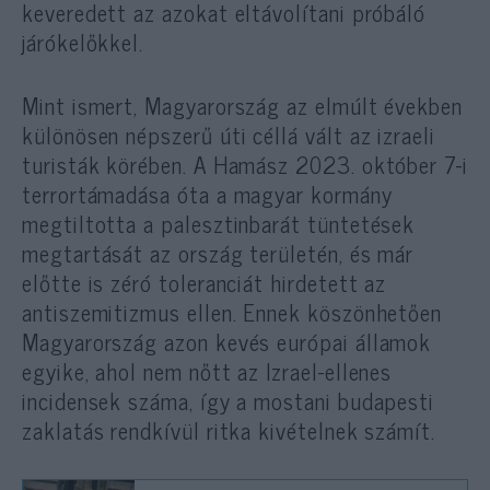
keveredett az azokat eltávolítani próbáló
járókelőkkel.
Mint ismert, Magyarország az elmúlt években
különösen népszerű úti céllá vált az izraeli
turisták körében. A Hamász 2023. október 7-i
terrortámadása óta a magyar kormány
megtiltotta a palesztinbarát tüntetések
megtartását az ország területén, és már
előtte is zéró toleranciát hirdetett az
antiszemitizmus ellen. Ennek köszönhetően
Magyarország azon kevés európai államok
egyike, ahol nem nőtt az Izrael-ellenes
incidensek száma, így a mostani budapesti
zaklatás rendkívül ritka kivételnek számít.