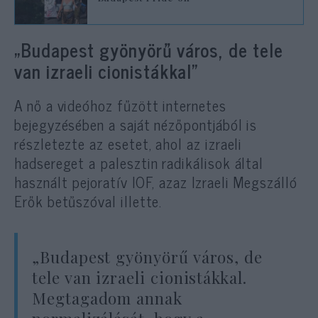
„Budapest gyönyörű város, de tele
van izraeli cionistákkal”
A nő a videóhoz fűzött internetes
bejegyzésében a saját nézőpontjából is
részletezte az esetet, ahol az izraeli
hadsereget a palesztin radikálisok által
használt pejoratív IOF, azaz Izraeli Megszálló
Erők betűszóval illette.
„Budapest gyönyörű város, de
tele van izraeli cionistákkal.
Megtagadom annak