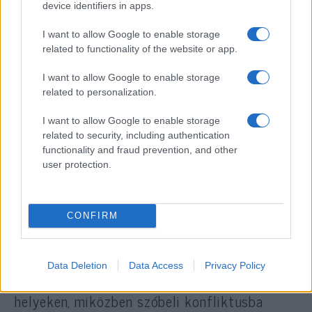
device identifiers in apps.
Az Instagramon Naziha néven,
slovakvoice_forhumanity felhasználónév
I want to allow Google to enable storage
alatt posztoló szlovák nő ismert
related to functionality of the website or app.
palesztinbarát aktivista, akinek komoly
I want to allow Google to enable storage
múltja van a politikai demonstrációk terén.
related to personalization.
Néhány hónappal ezelőtt, terhessége idején, a
I want to allow Google to enable storage
barcelonai repülőtéren hajtott végre egy
related to security, including authentication
politikai akciót: palesztin zászlóba
functionality and fraud prevention, and other
burkolózva sétált a terminálon, miközben a
user protection.
terhes hasára angolul az volt írva, hogy
„Izrael csecsemőket bombáz”.
CONFIRM
Korábban tevékenyen részt vett a nemzetközi
gázai flotillában is, és az Izrael-ellenes BDS
Data Deletion
Data Access
Privacy Policy
mozgalom plakátjait ragasztotta ki nyilvános
helyeken, miközben szóbeli konfliktusba