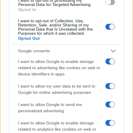
I want to opt-out of processing my
le őket a palesztin és a libanoni nép elleni
Personal Data for Targeted Advertising.
háborús bűneikért” – fogalmazott a nő, aki
Opted In
szerint normalizálni kell az izraeliekkel való
I want to opt-out of Collection, Use,
nyilvános konfrontációt.
Retention, Sale, and/or Sharing of my
Personal Data that Is Unrelated with the
Purposes for which it was collected.
Opted Out
A Tett és Védelem Alapítvány a
hatóságokhoz fordult a durva garázda
Google consents
cselekmény büntetőjogi felelősség
I want to allow Google to enable storage
megállapítása érdekében.
related to advertising like cookies on web or
device identifiers in apps.
I want to allow my user data to be sent to
Google for online advertising purposes.
„Magyarország kiáll Izrael mellett” –
Orbán Anita kelt a zsidó állam
védelmére
I want to allow Google to send me
personalized advertising.
Ki zaklatta az izraeli családot?
I want to allow Google to enable storage
related to analytics like cookies on web or