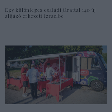
Egy különleges családi járattal 140 új
alijázó érkezett Izraelbe