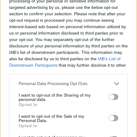
processing of your personal or sensitive information for
targeted advertising by us, please use the below opt-out
section to confirm your selection. Please note that after your
Putyinista Izrael-gyűlölő férfi dobálta
opt-out request is processed you may continue seeing
a Dunába a budapesti Pride-zászlókat
interest-based ads based on personal information utilized by
us or personal information disclosed to third parties prior to
your opt-out. You may separately opt-out of the further
disclosure of your personal information by third parties on the
„Köszönöm a videóm megosztását. Arra
IAB’s list of downstream participants. This information may
bátorítom az Európai Unióban és a nyugati
also be disclosed by us to third parties on the
IAB’s List of
országokban élő kiváltságos embereket, akik
Downstream Participants
that may further disclose it to other
aktívan a jólétükkel és a kormányaik
third parties.
politikájával automatikus részesei a
Please note that this website/app uses one or more Google
Personal Data Processing Opt Outs
palesztinok elleni népirtásnak, hogy hívják
services and may gather and store information including but
not limited to your visit or usage behaviour. You may click to
I want to opt-out of the Sharing of my
tetemre az izraelieket. Ezek az emberek az
personal data.
grant or deny consent to Google and its third-party tags to
IOF-ben szolgáltak, és vér tapad a kezükhöz,
Opted In
use your data for below specified purposes in below Google
mégis szabadon járnak. Ez elfogadhatatlan.
consent section.
I want to opt-out of the Sale of my
Personal Data.
Kötelességünk leleplezni őket, és arra
Opted In
felszólítani a vezetőinket, hogy tartóztassák