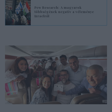
Pew Research: A magyarok
többségének negatív a véleménye
Izraelről