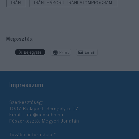
IRÁN
IRÁNI HÁBORÚ. IRÁNI ATOMPROGRAM
Megosztás:
Print
Email
Impresszum
Szerkesztőség:
1037 Budapest, Seregély u. 17.
Email:
info@neokohn.hu
Főszerkesztő: Megyeri Jonatán
További információ »