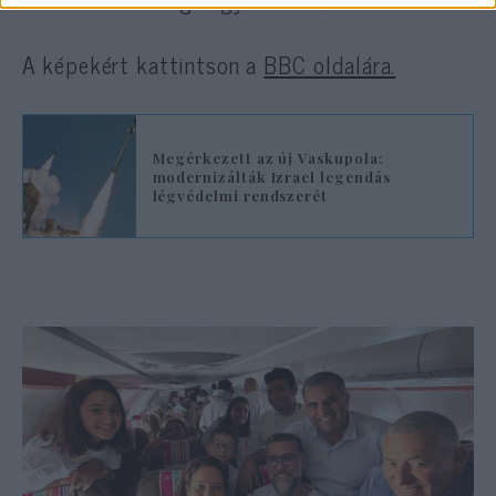
A képekért kattintson a
BBC oldalára.
Megérkezett az új Vaskupola:
modernizálták Izrael legendás
légvédelmi rendszerét