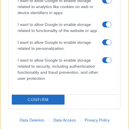
I want to allow Google to enable storage
related to analytics like cookies on web or
Az elemzés szerint ezen a bázison legalább
device identifiers in apps.
60 különböző létesítmény szenvedett súlyos
károkat a légicsapások során.
I want to allow Google to enable storage
related to functionality of the website or app.
A most nyilvánosságra hozott
I want to allow Google to enable storage
related to personalization.
műholdfelvételek minden eddiginél
pontosabban dokumentálják az izraeli és
I want to allow Google to enable storage
amerikai hadműveletek következményeit, és
related to security, including authentication
azt jelzik, hogy a támadások jóval
functionality and fraud prevention, and other
user protection.
túlmutattak az iráni nukleáris program
közvetlen célpontjain. A rendelkezésre álló
adatok alapján a kampány kiterjedt Irán
CONFIRM
rakétaképességeire, katonai logisztikájára,
légierejére és haditengerészeti
infrastruktúrájára is, súlyos veszteségeket
Data Deletion
Data Access
Privacy Policy
okozva az ország fegyveres erőinek.