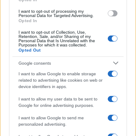
közöltek.
I want to opt-out of processing my
Personal Data for Targeted Advertising.
Opted In
A szakértő szerint a támadások nem
I want to opt-out of Collection, Use,
Retention, Sale, and/or Sharing of my
kizárólag az iráni fegyveres erők egységeit
Personal Data that Is Unrelated with the
Purposes for which it was collected.
vették célba, hanem azokat a háttér-
Opted Out
infrastruktúrákat is, amelyek a rakéta- és
fegyverrendszerek működését biztosítják.
Google consents
I want to allow Google to enable storage
Eszfahánban is súlyos a pusztítás
related to advertising like cookies on web or
device identifiers in apps.
A műholdképek Eszfahán környékén is
I want to allow my user data to be sent to
jelentős károkat mutatnak. Több katonai
Google for online advertising purposes.
bázis és lőszerraktár megsérült, köztük az
I want to allow Google to send me
iráni légierő stratégiai jelentőségű Shikari 8.
personalized advertising.
légibázisa.