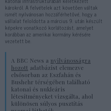
katonai infrastruktúrában keletkezett
károkról. A felvételek azt követően váltak
ismét nyilvánosan hozzáférhetővé, hogy a
vállalat feloldotta a március 9. után készült
képekre vonatkozó korlátozást, amelyet
korábban az amerikai kormány kérésére
vezetett be.
A BBC News a
nyilvánosságra
hozott
adatbázist elemezve
elsősorban az Eszfahán és
Bushehr térségében található
katonai és nukleáris
létesítményeket vizsgálta, ahol
különösen súlyos pusztítás
nyomai láthatók.