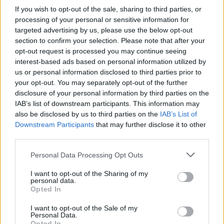
If you wish to opt-out of the sale, sharing to third parties, or
Ismét bombáznak a vadászgépek: az
processing of your personal or sensitive information for
iráni háború újraindításáról posztolt
targeted advertising by us, please use the below opt-out
Trump
section to confirm your selection. Please note that after your
opt-out request is processed you may continue seeing
interest-based ads based on personal information utilized by
A szakértő szerint a képek igazolják
us or personal information disclosed to third parties prior to
a hadművelet céljait
your opt-out. You may separately opt-out of the further
disclosure of your personal information by third parties on the
IAB’s list of downstream participants. This information may
Jeremy Binnie, a Janes védelmi elemzőintézet
also be disclosed by us to third parties on the
IAB’s List of
Közel-Kelet-szakértője a BBC-nek úgy
Downstream Participants
that may further disclose it to other
nyilatkozott, hogy
third parties.
Please note that this website/app uses one or more Google
Personal Data Processing Opt Outs
services and may gather and store information including but
not limited to your visit or usage behaviour. You may click to
I want to opt-out of the Sharing of my
a műholdfelvételeken látható
personal data.
grant or deny consent to Google and its third-party tags to
pusztítás megfelel annak, amit
Opted In
use your data for below specified purposes in below Google
korábban az izraeli és amerikai
consent section.
I want to opt-out of the Sale of my
Personal Data.
hadműveletekről hivatalosan
Opted In