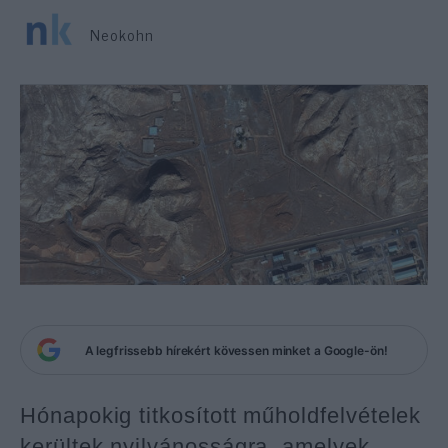
Neokohn
A legfrissebb hírekért kövessen minket a Google-ön!
Hónapokig titkosított műholdfelvételek
kerültek nyilvánosságra, amelyek