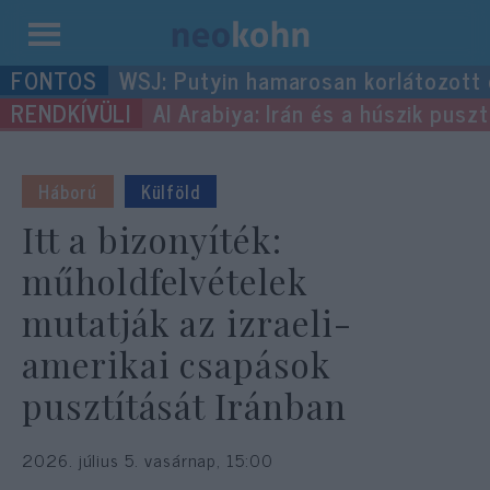
Kilépés
WSJ: Putyin hamarosan korlátozott
a
Al Arabiya: Irán és a húszik pus
tartalomba
Háború
Külföld
Itt a bizonyíték:
műholdfelvételek
mutatják az izraeli-
amerikai csapások
pusztítását Iránban
2026. július 5. vasárnap, 15:00