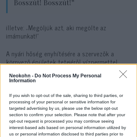
Bosszút! Bosszút!”
illetve: „Megöljük azt, aki megölte az
imámunkat!”
A nyári hőség enyhítésére a szervezők a
környező épületek tetejéről vízpermettel
hűtötték a gyászolókat. Hámenei koporsója
vasárnap estig marad a teheráni
Neokohn -
Do Not Process My Personal
Information
imakomplexumban. Ezt követően a holttestet
a síita vallás kiemelt központjaiba, Komba,
If you wish to opt-out of the sale, sharing to third parties, or
valamint az iraki Nadzsafba és Karbalába
processing of your personal or sensitive information for
targeted advertising by us, please use the below opt-out
szállítják, mielőtt csütörtökön végső
section to confirm your selection. Please note that after your
nyugalomra helyezik Mashhadban, Irán
opt-out request is processed you may continue seeing
legjelentősebb síita zarándokhelyén.
interest-based ads based on personal information utilized by
us or personal information disclosed to third parties prior to