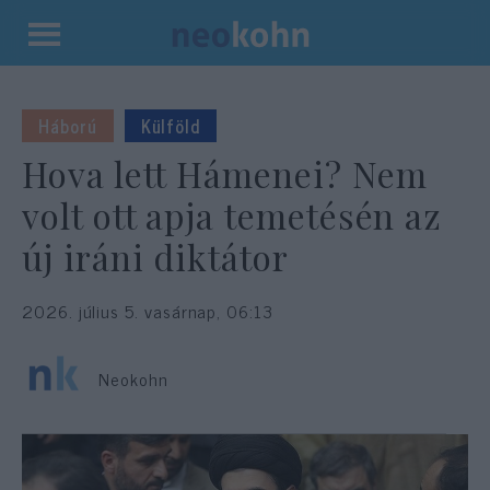
Kilépés
a
tartalomba
Háború
Külföld
Hova lett Hámenei? Nem
volt ott apja temetésén az
új iráni diktátor
2026. július 5. vasárnap, 06:13
Neokohn