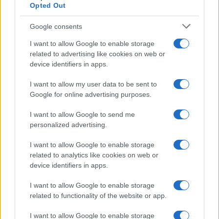
vagyunk”
Opted Out
Google consents
– mondta.
I want to allow Google to enable storage
related to advertising like cookies on web or
device identifiers in apps.
A közelmúltbeli háborúra utalva hozzátette:
„Alaposan megvertük Iránt.” Majd így
I want to allow my user data to be sent to
Google for online advertising purposes.
folytatta: „Nagyon szeretnének megállapodni.
Szinte könyörögnek érte.” Eközben az iráni
I want to allow Google to send me
fegyveres erők közös főparancsnokságának,
personalized advertising.
a Hatam al-Anbija parancsnoka, Ali Abdollahi
I want to allow Google to enable storage
pénteki közleményében figyelmeztette
related to analytics like cookies on web or
Izraelt és az Egyesült Államokat, hogy a
device identifiers in apps.
temetési rendezvények idején ne kövessenek
I want to allow Google to enable storage
el „semmilyen téves számítást”.
related to functionality of the website or app.
Hangsúlyozta: bármilyen támadás esetén Irán
„kemény és súlyos következményekkel járó
I want to allow Google to enable storage