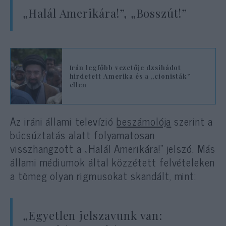
„Halál Amerikára!”, „Bosszút!”
Irán legfőbb vezetője dzsihádot
hirdetett Amerika és a „cionisták”
ellen
Az iráni állami televízió
beszámolója
szerint a
búcsúztatás alatt folyamatosan
visszhangzott a „Halál Amerikára!” jelszó. Más
állami médiumok által közzétett felvételeken
a tömeg olyan rigmusokat skandált, mint:
„Egyetlen jelszavunk van: