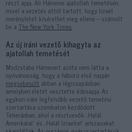
részt apja, Ali Hámenei ajatollah temetésén,
mivel a vezetés attól tartott, hogy Izrael
merényletet kísérelhet meg ellene – számolt
be a
The New York Times
.
Az új iráni vezető kihagyta az
ajatollah temetését
Modzstaba Hámeneit azóta nem látta a
nyilvánosság, hogy a háború első napján
megsebesült
abban a légicsapásban,
amelyben életét vesztette édesapja. Az
egykori iráni legfelsőbb vezető temetési
szertartása szombaton kezdődött
Teheránban, ahol a résztvevők „Halál
Amerikára!” és „Halál Izraelre!” jelszavakat
skandáltak. Az országos gyászszertartások