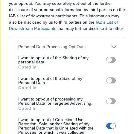
your opt-out. You may separately opt-out of the further
disclosure of your personal information by third parties on the
IAB’s list of downstream participants. This information may
A The New York Times kiderítette, mi
also be disclosed by us to third parties on the
IAB’s List of
történt valójában Irán új vezetőjével
Downstream Participants
that may further disclose it to other
third parties.
Trump: „Adtunk nekik egy hét
Please note that this website/app uses one or more Google
Personal Data Processing Opt Outs
services and may gather and store information including but
szünetet a temetés miatt”
not limited to your visit or usage behaviour. You may click to
I want to opt-out of the Sharing of my
personal data.
grant or deny consent to Google and its third-party tags to
Opted In
Az Egyesült Államok függetlenség napi
use your data for below specified purposes in below Google
consent section.
ünnepségén, a Mount Rushmore emlékműnél
I want to opt-out of the Sale of my
Personal Data.
Donald Trump amerikai elnök is reagált az
Opted In
iráni temetésre.
I want to opt-out of processing my
Personal Data for Targeted Advertising.
Opted In
„Adtunk nekik egy hét szünetet a
I want to opt-out of Collection, Use,
Retention, Sale, and/or Sharing of my
temetés miatt, mert rendesek
Personal Data that Is Unrelated with the
Purposes for which it was collected.