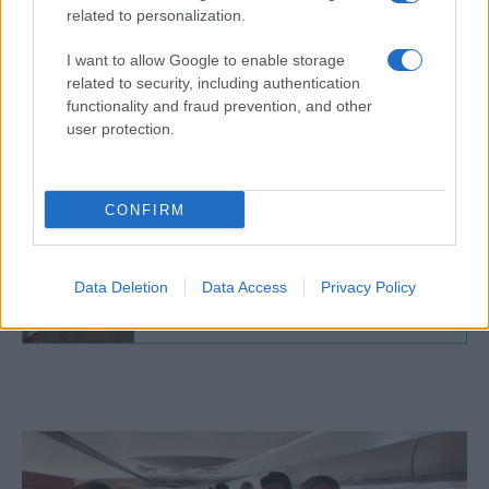
related to personalization.
választ” adna.
I want to allow Google to enable storage
related to security, including authentication
functionality and fraud prevention, and other
Modzstaba meleg? A CIA szerint
user protection.
homoszexuális lehet az új iráni
diktátor
CONFIRM
„Nem túl okos”: Hámenei ajatollah
alkalmatlannak tartotta a fiát az
Data Deletion
Data Access
Privacy Policy
utódlásra