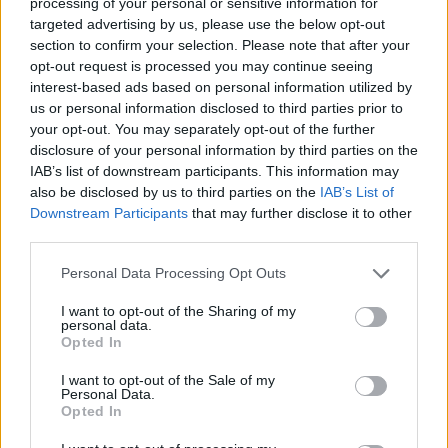
korábbinál szorosabb együttműködést
processing of your personal or sensitive information for
eredményezett.
targeted advertising by us, please use the below opt-out
section to confirm your selection. Please note that after your
opt-out request is processed you may continue seeing
A konfliktus során Irán több száz ballisztikus
interest-based ads based on personal information utilized by
és manőverező robotrepülőgépet indított az
us or personal information disclosed to third parties prior to
your opt-out. You may separately opt-out of the further
Egyesült Arab Emírségek ellen, vagyis jóval
disclosure of your personal information by third parties on the
többet, mint Izrael irányába. Emellett több
IAB’s list of downstream participants. This information may
ezer drónt is bevetett az Öböl-menti ország
also be disclosed by us to third parties on the
IAB’s List of
Downstream Participants
that may further disclose it to other
ellen.
third parties.
Please note that this website/app uses one or more Google
Personal Data Processing Opt Outs
services and may gather and store information including but
Bár a rakéták és drónok
not limited to your visit or usage behaviour. You may click to
I want to opt-out of the Sharing of my
personal data.
túlnyomó többségét sikerült
grant or deny consent to Google and its third-party tags to
Opted In
use your data for below specified purposes in below Google
elfogni, néhány mégis áttörte a
consent section.
I want to opt-out of the Sale of my
légvédelmet, és katonai, illetve
Personal Data.
Opted In
civil célpontokat is eltalált az