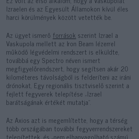
Ez volt az első alkalom, hogy a Vaskupolát
Izraelen és az Egyesült Államokon kívül éles
harci körülmények között vetették be.
Az ügyet ismerő
források
szerint Izrael a
Vaskupola mellett az Iron Beam lézerrel
működő légvédelmi rendszert is elküldte,
továbbá egy Spectro néven ismert
megfigyelőrendszert, hogy segítsen akár 20
kilométeres távolságból is felderíteni az iráni
drónokat, Egy regionális tisztviselő szerint a
fejlett fegyverek telepítése „Izrael
barátságának értékét mutatja”.
Az Axios azt is megemlítette, hogy a térség
több országában további fegyverrendszereket
telepítettek, és „nem elhanyagolható számú