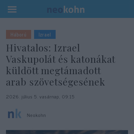
Kilépés
a
tartalomba
Háború
Izrael
Hivatalos: Izrael
Vaskupolát és katonákat
küldött megtámadott
arab szövetségesének
2026. július 5. vasárnap, 09:15
Neokohn