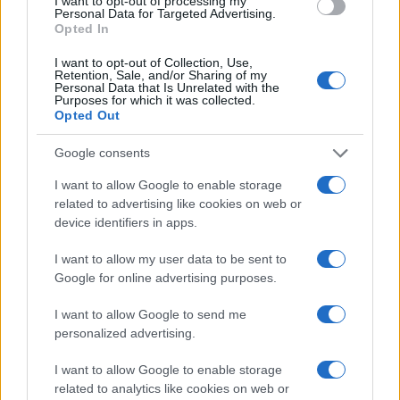
ország területén.
I want to opt-out of processing my
Personal Data for Targeted Advertising.
Opted In
I want to opt-out of Collection, Use,
Retention, Sale, and/or Sharing of my
Personal Data that Is Unrelated with the
Izraeli haditechnika érkezik a
Purposes for which it was collected.
szomszédba: SPYDER légvédelmi
Opted Out
rendszert vett Románia
Google consents
Az Egyesült Államok és Izrael, de még az
I want to allow Google to enable storage
related to advertising like cookies on web or
Emírségek
vadászgépei
is, folyamatos
device identifiers in apps.
csapásokat mértek a dél-iráni
ballisztikusrakéta-egységekre, hogy
I want to allow my user data to be sent to
Google for online advertising purposes.
csökkentse az Emírségek ellen indított
támadások intenzitását.
I want to allow Google to send me
personalized advertising.
Ezzel szemben – noha Izrael és Szaúd-Arábia
I want to allow Google to enable storage
az Egyesült Államok közvetítésével
related to analytics like cookies on web or