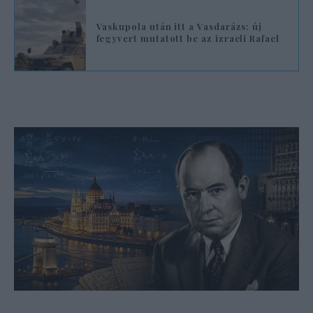
Vaskupola után itt a Vasdarázs: új
fegyvert mutatott be az izraeli Rafael