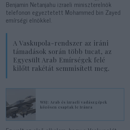
Benjamin Netanjahu izraeli miniszterelnök
telefonon egyeztetett Mohammed bin Zayed
emírségi elnökkel.
A Vaskupola-rendszer az iráni
támadások során több tucat, az
Egyesült Arab Emírségek felé
kilőtt rakétát semmisített meg.
WSJ: Arab és izraeli vadászgépek
közösen csaptak le Iránra