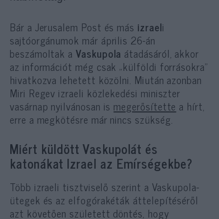
Bár a Jerusalem Post és más
izrael
i
sajtóorgánumok már április 26-án
beszámoltak a
Vaskupola
átadásáról, akkor
az információt még csak „külföldi forrásokra”
hivatkozva lehetett közölni. Miután azonban
Miri Regev izraeli közlekedési miniszter
vasárnap nyilvánosan is
megerősítette
a hírt,
erre a megkötésre már nincs szükség.
Miért küldött Vaskupolát és
katonákat Izrael az Emírségekbe?
Több izraeli tisztviselő szerint a Vaskupola-
ütegek és az elfogórakéták áttelepítéséről
azt követően született döntés, hogy