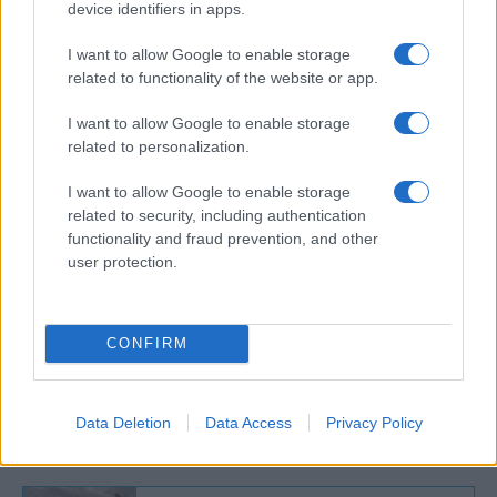
regionális légvédelmi együttműködésben
device identifiers in apps.
koordinálták tevékenységüket – nem
I want to allow Google to enable storage
érkezett hír arról, hogy Izrael Vaskupola-
related to functionality of the website or app.
rendszert telepített volna Szaúd-Arábiába.
I want to allow Google to enable storage
related to personalization.
Rijád továbbra is nyitott az Izraellel való
kapcsolatok normalizálására, ugyanakkor ezt
I want to allow Google to enable storage
related to security, including authentication
ahhoz köti, hogy Jeruzsálem jelentős
functionality and fraud prevention, and other
engedményeket tegyen a palesztinok felé egy
user protection.
kétállami megoldás megvalósítása érdekében.
CONFIRM
Beintettek Macronnak – a dubaji
olajsejkek a Super Rafale
vadászgéppel leckéztetik Párizst
Data Deletion
Data Access
Privacy Policy