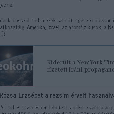
ezne.”
denki rosszul tudta ezek szerint, egészen mostaná
latkozatáig:
Amerika
, Izrael, az atomfizikusok, a
Ü).
Kiderült a New York Ti
fizetett iráni propagan
 Rózsa Erzsébet a rezsim érveit használva
AÜ teljes tévedésben lehetett, amikor számtalan j
n tavaly 408,6 kg, idén már 440 kg 60%-os dúsítás