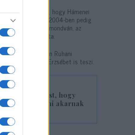
ban elterjedt a hír, hogy Hámenei
rek fejlesztésére, 2004-ben pedig
llítólagos fatvára, mondván, az
árolása és használata.
iráni elnök, Hasszán Ruhani
n most N. Rózsa Erzsébet is teszi.
eg azt a luxust, hogy
ak, akik segíteni akarnak
ős stratégiája