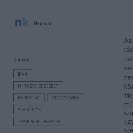
Neokohn
Az
rá
Te
Cimkék:
vé
IRÁN
ne
N. RÓZSA ERZSÉBET
kö
Me
NARRATÍVA
PROPAGANDA
mű
SZAKÉRTŐK
sza
ugy
TAMIR WERTZBERGER
sze