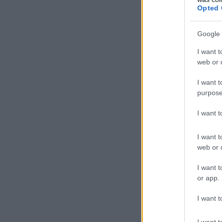
Opted 
A 9
úgy
Google 
Irá
I want t
isz
web or d
I want t
Éve
purpose
bei
I want 
I want t
web or d
I want t
or app.
I want t
Az
I want t