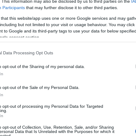
. This information may also be disclosed by us to third parties on the
IA
ználják fel az uránt”, és hogy miért nem? Mert „n
Participants
that may further disclose it to other third parties.
enei életfilozófiájával az atomfegyverek bővítése
 that this website/app uses one or more Google services and may gath
yegetőzés” – állítja komolyan.
including but not limited to your visit or usage behaviour. You may click 
 to Google and its third-party tags to use your data for below specifi
azából ő volt a gátja ezeknek az iráni törekvésekne
ogle consent section.
itikusokat, vezetőket abban, hogy elmenjenek az a
l Data Processing Opt Outs
 tudták volna valósítani, hiszen megvan hozzá min
rastruktúra, a felszerelés, Ali Hámenei nézetei az
o opt-out of the Sharing of my personal data.
latkozta a rádióműsorban.
In
o opt-out of the Sale of my Personal Data.
Ha abból indulunk ki, hogy a szakértő ne
In
területén (nem az), akkor csak egy oka l
to opt-out of processing my Personal Data for Targeted
ing.
dezinformáció közzétételének: a magyar 
In
manipulálása, a teheráni narratíva terjesz
o opt-out of Collection, Use, Retention, Sale, and/or Sharing
ersonal Data that Is Unrelated with the Purposes for which it
lected.