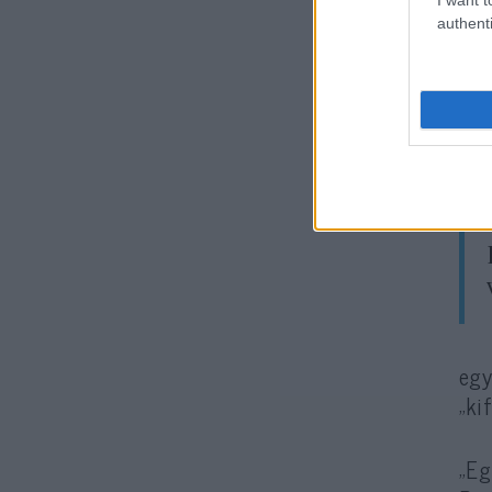
authenti
Az 
dol
lép
tud
irá
egy
„ki
„Eg