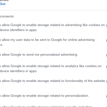
Out
0-es évek közepén, majd a 2000-es évek elején való
mond „fatvát” mondott volna ki a nukleáris fegyve
consents
n a NAÜ ülésén hivatalosan is hivatkozott erre az á
o allow Google to enable storage related to advertising like cookies on
lám szerint tilos a nukleáris fegyverek gyártása, t
evice identifiers in apps.
o allow my user data to be sent to Google for online advertising
kkel később aztán az akkori főtárgyaló, a későbbi 
s.
smerte, hogy
hamis narratívát
közvetített – ahogya
to allow Google to send me personalized advertising.
o allow Google to enable storage related to analytics like cookies on
evice identifiers in apps.
TEV: Nem engedhetjük m
hátat fordítsunk azokn
o allow Google to enable storage related to functionality of the website
o allow Google to enable storage related to personalization.
 Izraelt elpusztítani akaró ajatollah kett
o allow Google to enable storage related to security, including