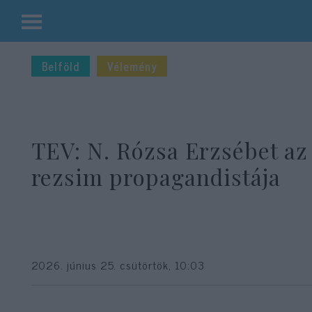
Kilépés
a
Belföld
Vélemény
tartalomba
TEV: N. Rózsa Erzsébet az 
rezsim propagandistája
2026. június 25. csütörtök, 10:03