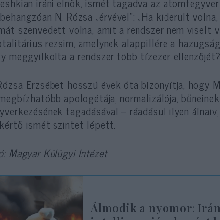
eshkian iráni elnök, ismét tagadva az atomfegyver
behangzóan N. Rózsa „érvével”: „Ha kiderült volna
mát szenvedett volna, amit a rendszer nem viselt v
otalitárius rezsim, amelynek alappillére a hazugság
y meggyilkolta a rendszer több tízezer ellenzőjét
Rózsa Erzsébet hosszú évek óta bizonyítja, hogy M
megbízhatóbb apologétája, normalizálója, bűneinek r
yverkezésének tagadásával – ráadásul ilyen álnaiv
kértő ismét szintet lépett.
ó: Magyar Külügyi Intézet
Álmodik a nyomor: Irá