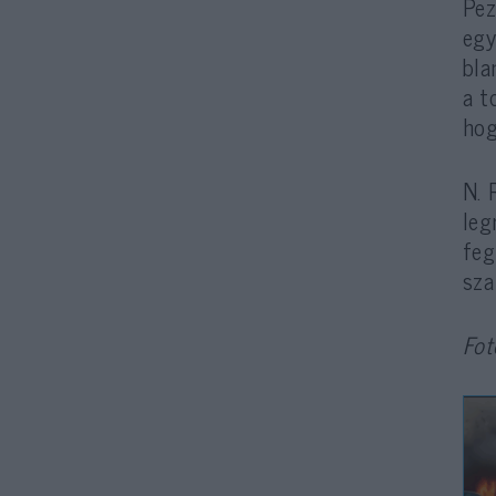
Pez
egy
bla
a t
hog
N. 
leg
feg
sza
Fot