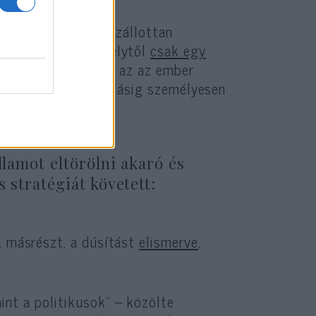
itikai okokból megszállottan
rándúsításnak – amelytől
csak egy
et. Ezt pedig pont az az ember
gészen idei likvidálásig személyesen
ét: Ali Hámenei.
llamot eltörölni akaró és
 stratégiát követett:
, másrészt, a dúsítást
elismerve
,
int a politikusok” – közölte