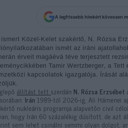
A legfrissebb hírekért kövessen m
 ismert Közel-Kelet szakértő, N. Rózsa Erz
diónyilatkozatában ismét az iráni ajatollah
herán érveit magáévá téve terjesztett rezsi
leménycikkében Tamir Wertzberger, a Tett
mzetközi kapcsolatok igazgatója. Írását al
zöljük.
glepő
állítást tett
szerdán
N. Rózsa Erzsébet
a
sorában:
Irán
1989-tól 2026-ig, Ali Hámenei aj
kértő nukleáris programja alapvetőn civil célo
an, hogy Irán 60 százalékig dúsított, de azt ál
rint sem lehet csinálni semmi olyan dolgot, a