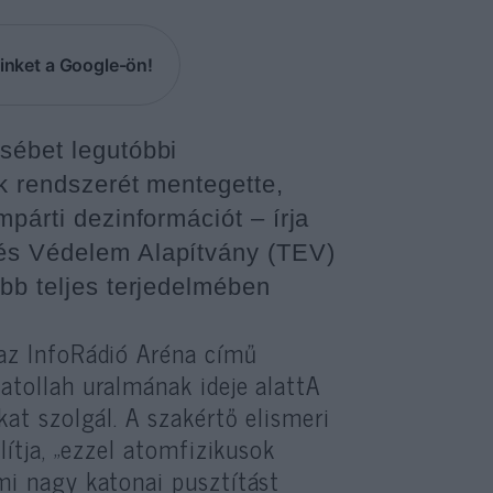
inket a Google-ön!
sébet legutóbbi
ok rendszerét mentegette,
mpárti dezinformációt – írja
 és Védelem Alapítvány (TEV)
ább teljes terjedelmében
z InfoRádió Aréna című
atollah uralmának ideje alattA
kat szolgál. A szakértő elismeri
lítja, „ezzel atomfizikusok
mi nagy katonai pusztítást