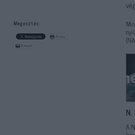
vég
Min
Megosztás:
nyi
Print
(NA
Email
N.
A N
Irá