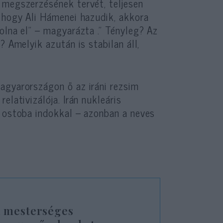
 megszerzésének tervét, teljesen
, hogy Ali Hámenei hazudik, akkora
olna el” – magyarázta .” Tényleg? Az
? Amelyik azután is stabilan áll,
?
agyarországon ő az iráni rezsim
elativizálója. Irán nukleáris
, ostoba indokkal – azonban a neves
n mesterséges