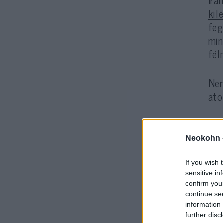
kil
feg
min
fél
Nem
ato
Neokohn 
If you wish 
sensitive in
confirm you
continue se
A s
information 
ell
further disc