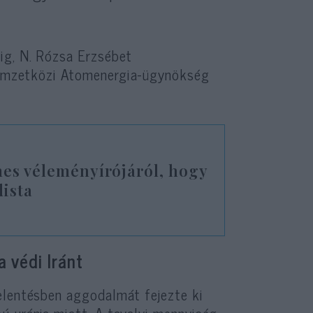
ig, N. Rózsa Erzsébet
 Nemzetközi Atomenergia-ügynökség
mes véleményírójáról, hogy
dista
 védi Iránt
elentésben aggodalmát fejezte ki
ú uránja miatt. A tavalyi mennyiség