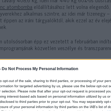
enc atombomba
előállításához lett volna elegendő,
yverekhez alkalmas szintre, az idei már tizenegy 
t éppen az iráni tárgyalóktól, akik ezzel az év ele
nek.
 utolsósorban épp ez vezetett a februárban indíto
mprogramjának közvetlen veszélye és transzparenci
N. Rózsa Erzsébet azonban a rezsim jóhis
-
Do Not Process My Personal Information
is, mostani érve viszont – nem tudjuk má
a hazai kritikus nyilvánossággal szemben
to opt-out of the sale, sharing to third parties, or processing of your per
formation for targeted advertising by us, please use the below opt-out s
r selection. Please note that after your opt-out request is processed y
eing interest-based ads based on personal information utilized by us or
zakértő ugyanis nem kevesebbet állít, mint azt, h
disclosed to third parties prior to your opt-out. You may separately opt-
entétben „arról nem volt szó, hogy egyértelműen n
losure of your personal information by third parties on the IAB’s list of