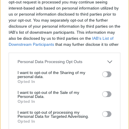
opt-out request is processed you may continue seeing
meggyőződésének, hogy az új politikai
interest-based ads based on personal information utilized by
rendszer hosszabb távon nem tartható fenn,
us or personal information disclosed to third parties prior to
és úgy véli, rövid időn belül olyan problémák
your opt-out. You may separately opt-out of the further
disclosure of your personal information by third parties on the
jelentkezhetnek, amelyek miatt azok, akik
IAB’s list of downstream participants. This information may
jelenleg támogatják Magyar Pétert, már nem
also be disclosed by us to third parties on the
IAB’s List of
látnak majd érdeket a pozícióban tartásában.
Downstream Participants
that may further disclose it to other
third parties.
„Egy-két év múlva lesznek olyan neuralgikus
pontok ebben a rossz kormányzásban, amikor
Please note that this website/app uses one or more Google
Personal Data Processing Opt Outs
már nem éri meg, hogy fenntartsák ezt az
services and may gather and store information including but
not limited to your visit or usage behaviour. You may click to
I want to opt-out of the Sharing of my
embert.” – mondta Szentesi Zöldi.
personal data.
grant or deny consent to Google and its third-party tags to
Opted In
use your data for below specified purposes in below Google
consent section.
Néző László erre annyit reagált, hogy „Hitler,
I want to opt-out of the Sale of my
Personal Data.
Sztálin, Brezsnyev, Kádár.”
Opted In
I want to opt-out of processing my
Personal Data for Targeted Advertising.
Opted In
„Ők nagy formátumú államférfiak