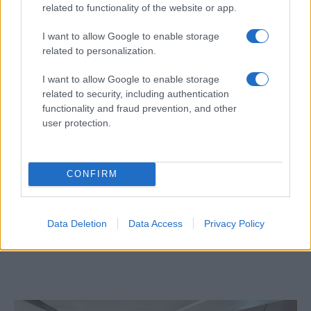
A kérdés, hogy kik „irányítják” valójában
related to functionality of the website or app.
Magyar Pétert, illetve kik válthatnák le őt –
I want to allow Google to enable storage
végül megválaszolatlan maradt.
related to personalization.
I want to allow Google to enable storage
related to security, including authentication
Köves Slomó: Aggasztó, hogy Orbán
functionality and fraud prevention, and other
Viktor a Vadhajtásokat nevezte a fő
user protection.
hírforrásának
CONFIRM
Toroczkai: A Tisza, Fidesz, DK,
baloldal teszi izraeli gyarmattá
Magyarországot
Data Deletion
Data Access
Privacy Policy