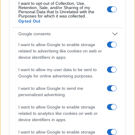
voltak ehhez az emberhez képest.
I want to opt-out of Collection, Use,
Retention, Sale, and/or Sharing of my
Aki egy kreáció. Tehát ő
Personal Data that Is Unrelated with the
Purposes for which it was collected.
lecserélhető darab.”
Opted Out
Google consents
– fogalmazta meg az egészen elképesztő
I want to allow Google to enable storage
related to advertising like cookies on web or
állítását Szentesi Zöldi.
device identifiers in apps.
A műsorban ugyanakkor nem hangzott el,
I want to allow my user data to be sent to
Google for online advertising purposes.
hogy pontosan kik lennének azok a háttérben
működő szereplők, akikre a publicista utalt.
I want to allow Google to send me
A gondolatmenetet Velkovics Vilmos
personalized advertising.
műsorvezető szakította meg azzal, hogy a
I want to allow Google to enable storage
kérdésre később térnek vissza, majd
related to analytics like cookies on web or
reklámszünetet jelentett be.
device identifiers in apps.
I want to allow Google to enable storage