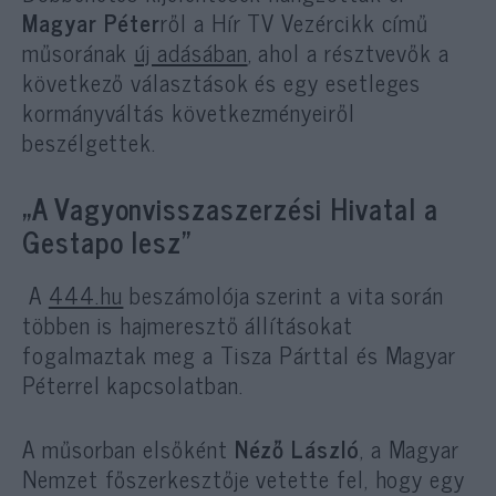
Magyar Péter
ről a Hír TV Vezércikk című
műsorának
új adásában
, ahol a résztvevők a
következő választások és egy esetleges
kormányváltás következményeiről
beszélgettek.
„A Vagyonvisszaszerzési Hivatal a
Gestapo lesz”
A
444.hu
beszámolója szerint a vita során
többen is hajmeresztő állításokat
fogalmaztak meg a Tisza Párttal és Magyar
Péterrel kapcsolatban.
A műsorban elsőként
Néző László
, a Magyar
Nemzet főszerkesztője vetette fel, hogy egy