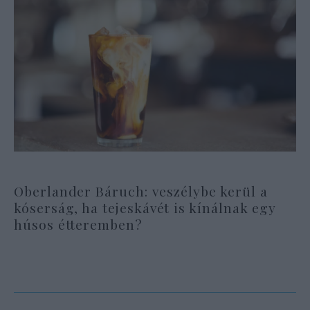
Oberlander Báruch: veszélybe kerül a
kóserság, ha tejeskávét is kínálnak egy
húsos étteremben?