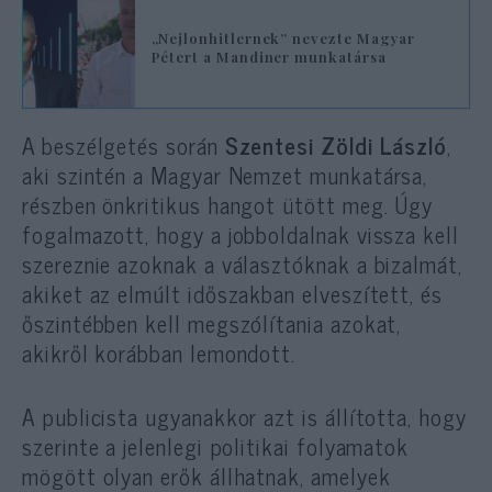
„Nejlonhitlernek” nevezte Magyar
Pétert a Mandiner munkatársa
A beszélgetés során
Szentesi Zöldi László
,
aki szintén a Magyar Nemzet munkatársa,
részben önkritikus hangot ütött meg. Úgy
fogalmazott, hogy a jobboldalnak vissza kell
szereznie azoknak a választóknak a bizalmát,
akiket az elmúlt időszakban elveszített, és
őszintébben kell megszólítania azokat,
akikről korábban lemondott.
A publicista ugyanakkor azt is állította, hogy
szerinte a jelenlegi politikai folyamatok
mögött olyan erők állhatnak, amelyek