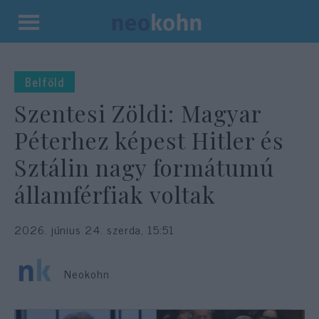
Kilépés
a
tartalomba
Belföld
Szentesi Zöldi: Magyar
Péterhez képest Hitler és
Sztálin nagy formátumú
államférfiak voltak
2026. június 24. szerda, 15:51
Neokohn