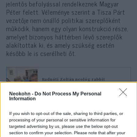
jelentős befolyással rendelkeznek Magyar
Péter felett. Véleménye szerint a Tisza Párt
vezetője nem önálló politikai szereplőként
működik, hanem egy olyan konstrukció része,
amelyet bizonyos háttérben lévő szereplők
alakítottak ki, és amely szükség esetén
később le is cserélheti őt.
Radnóti Zoltán neológ rabbit
„szélsőséges cionistázza” a Magyar
Nemzet
Neokohn -
Do Not Process My Personal
Information
Hitlerezésbe fulladt Magyar Péter
If you wish to opt-out of the sale, sharing to third parties, or
szidalmazása
processing of your personal or sensitive information for
targeted advertising by us, please use the below opt-out
section to confirm your selection. Please note that after your
Szentesi Zöldi hangot adott annak a